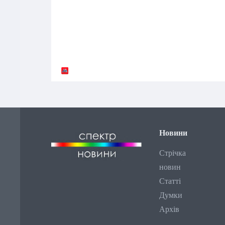
Новини
Стрічка
новин
Статті
Думки
Архів