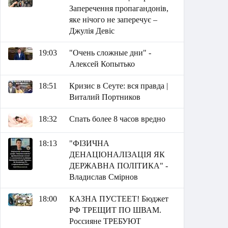
Заперечення пропагандонів,
яке нічого не заперечує –
Джулія Девіс
19:03
"Очень сложные дни" -
Алексей Копытько
18:51
Кризис в Сеуте: вся правда |
Виталий Портников
18:32
Спать более 8 часов вредно
18:13
"ФІЗИЧНА
ДЕНАЦІОНАЛІЗАЦІЯ ЯК
ДЕРЖАВНА ПОЛІТИКА" -
Владислав Смірнов
18:00
КАЗНА ПУСТЕЕТ! Бюджет
РФ ТРЕЩИТ ПО ШВАМ.
Россияне ТРЕБУЮТ