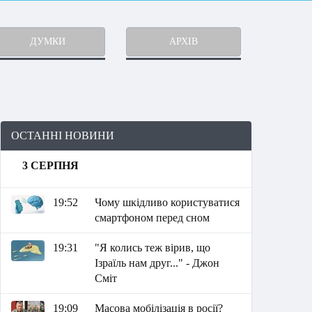
ДУМКИ
АРХІВ
ОСТАННІ НОВИНИ
3 СЕРПНЯ
19:52
Чому шкідливо користуватися
смартфоном перед сном
19:31
"Я колись теж вірив, що
Ізраїль нам друг..." - Джон
Сміт
19:09
Масова мобілізація в росії?