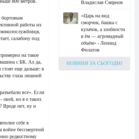
ньше 800 метров.
Владислав Смірнов
«Царь на вид
с бортовым
сморчок, башка с
ективной работы их
кулачок, а злобности
о миколослужбовця,
в ём — агромадный
отает, салабону под
объём» - Леонид
Филатов
 примерно на такое
машина с БК. Ах да,
НОВИНИ ЗА СЬОГОДНІ
 стоят еще дальше: в
льству глаза лишний
разъебали все». Если
– окей, но я о таких
 Вроде нет, ну и
вполне себе в
а войне бессмертной
бенно редкостному