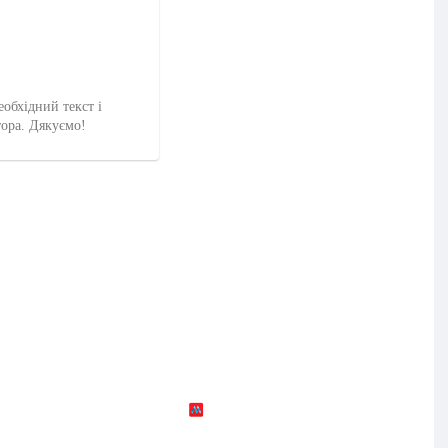
еобхідний текст і
тора. Дякуємо!