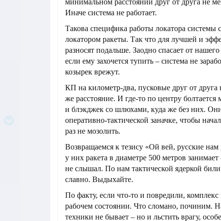
минимальном расстоянии друг от друга не ме
Иначе система не работает.
Такова специфика работы локатора системы 
локатором ракеты. Так что для лучшей и эфф
разносят подальше. Заодно спасает от нашег
если ему захочется тупить – система не зараб
козырек врежут.
КП на километр-два, пусковые друг от друга
же расстояние. И где-то по центру болтается 
и блэкджек со шлюхами, куда же без них. Они
оперативно-тактической заначке, чтобы нача
раз не мозолить.
Возвращаемся к тезису «Ой вей, русские нам 
у них ракета в диаметре 500 метров занимает 
не слышал. По нам тактической ядеркой били?
славно. Выдыхайте.
По факту, если что-то и повредили, комплекс 
рабочем состоянии. Что сломано, починим. Н
техники не бывает – но и льстить врагу, осо