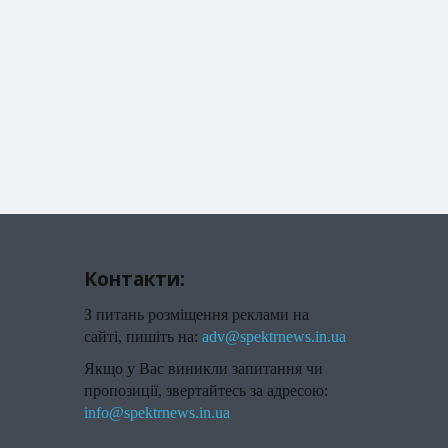
Контакти:
З питань розміщення реклами на
сайті, пишіть на:
adv@spektrnews.in.ua
Якщо у Вас виникли запитання чи
пропозиції, звертайтесь за адресою:
info@spektrnews.in.ua