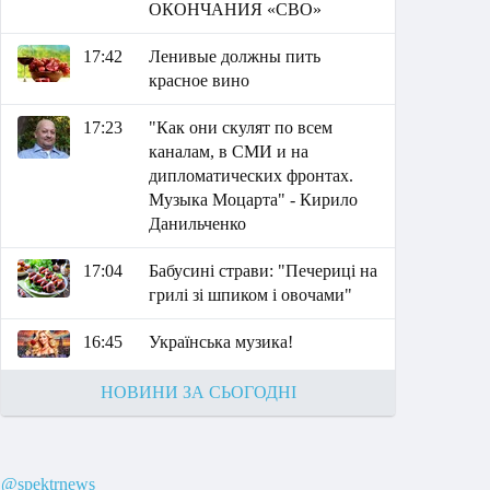
ОКОНЧАНИЯ «СВО»
17:42
Ленивые должны пить
красное вино
17:23
"Как они скулят по всем
каналам, в СМИ и на
дипломатических фронтах.
Музыка Моцарта" - Кирило
Данильченко
17:04
Бабусині страви: "Печериці на
грилі зі шпиком і овочами"
16:45
Українська музика!
НОВИНИ ЗА СЬОГОДНІ
@spektrnews