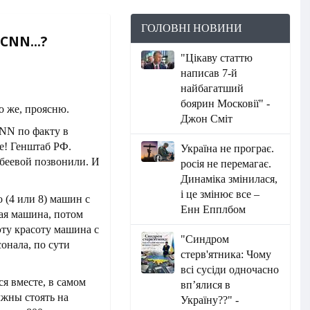
ГОЛОВНІ НОВИНИ
CNN...?
"Цікаву статтю
написав 7-й
найбагатший
боярин Московії" -
о же, проясню.
Джон Сміт
NN по факту в
е! Генштаб РФ.
Україна не програє.
абеевой позвонили. И
росія не перемагає.
Динаміка змінилася,
і це змінює все –
о (4 или 8) машин с
Енн Епплбом
ая машина, потом
эту красоту машина с
"Синдром
онала, по сути
стерв'ятника: Чому
всі сусіди одночасно
я вместе, в самом
вп’ялися в
лжны стоять на
Україну??" -