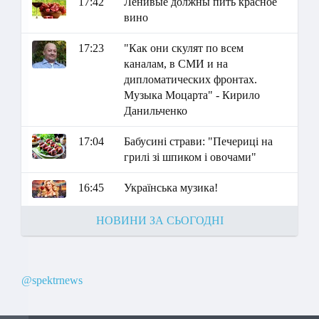
17:42
Ленивые должны пить красное
вино
17:23
"Как они скулят по всем
каналам, в СМИ и на
дипломатических фронтах.
Музыка Моцарта" - Кирило
Данильченко
17:04
Бабусині страви: "Печериці на
грилі зі шпиком і овочами"
16:45
Українська музика!
НОВИНИ ЗА СЬОГОДНІ
@spektrnews