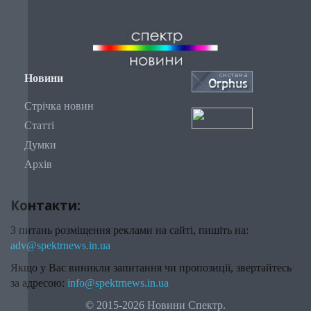
Новини
Стрічка новин
Статті
Думки
Архів
Контакти:
З питань розміщення реклами на сайті, пишіть на:
adv@spektrnews.in.ua
Якщо у Вас виникли запитання чи пропозиції, звертайтесь
за адресою:
info@spektrnews.in.ua
© 2015-2026 Новини Спектр.