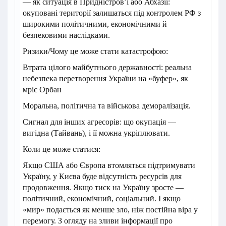
— як ситуація в Придністров’ї або Абхазії:
окуповані території залишаться під контролем РФ з
широкими політичними, економічними й
безпековими наслідками.
Ризики/Чому це може стати катастрофою:
Втрата цілого майбутнього державності: реальна
небезпека перетворення України на «буфер», як
мріє Орбан
Моральна, політична та військова деморалізація.
Сигнал для інших агресорів: що окупація —
вигідна (Тайвань), і її можна укріплювати.
Коли це може статися:
Якщо США або Європа втомляться підтримувати
Україну, у Києва буде відсутність ресурсів для
продовження. Якщо тиск на Україну зросте —
політичний, економічний, соціальний. І якщо
«мир» подається як менше зло, ніж постійна віра у
перемогу. З огляду на зливи інформації про