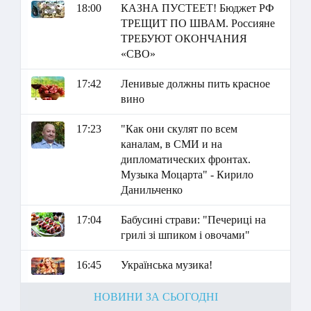
18:00
КАЗНА ПУСТЕЕТ! Бюджет РФ
ТРЕЩИТ ПО ШВАМ. Россияне
ТРЕБУЮТ ОКОНЧАНИЯ
«СВО»
17:42
Ленивые должны пить красное
вино
17:23
"Как они скулят по всем
каналам, в СМИ и на
дипломатических фронтах.
Музыка Моцарта" - Кирило
Данильченко
17:04
Бабусині страви: "Печериці на
грилі зі шпиком і овочами"
16:45
Українська музика!
НОВИНИ ЗА СЬОГОДНІ