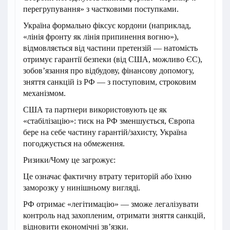
перегрупування» з частковими поступками.
Україна формально фіксує кордони (наприклад,
«лінія фронту як лінія припинення вогню»),
відмовляється від частини претензій — натомість
отримує гарантії безпеки (від США, можливо ЄС),
зобов’язання про відбудову, фінансову допомогу,
зняття санкцій із РФ — з поступовим, строковим
механізмом.
США та партнери використовують це як
«стабілізацію»: тиск на РФ зменшується, Європа
бере на себе частину гарантій/захисту, Україна
погоджується на обмеження.
Ризики/Чому це загрожує:
Це означає фактичну втрату територій або їхню
заморозку у нинішньому вигляді.
РФ отримає «легітимацію» — зможе легалізувати
контроль над захопленим, отримати зняття санкцій,
відновити економічні зв’язки.