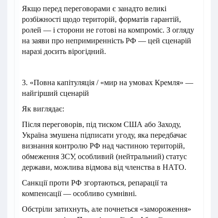
Якщо перед переговорами є занадто великі
розбіжності щодо територій, форматів гарантій,
ролей — і сторони не готові на компроміс. З огляду
на заяви про непримиренність РФ — цей сценарій
наразі досить вірогідний.
3. «Повна капітуляція / «мир на умовах Кремля» —
найгірший сценарій
Як виглядає:
Після переговорів, під тиском США або Заходу,
Україна змушена підписати угоду, яка передбачає
визнання контролю РФ над частиною територій,
обмеження ЗСУ, особливий (нейтральний) статус
держави, можлива відмова від членства в НАТО.
Санкції проти РФ згортаються, репарації та
компенсації — особливо сумнівні.
Обстріли затихнуть, але почнеться «замороження»