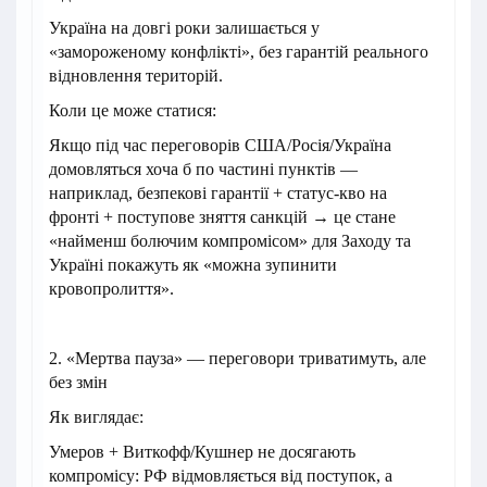
Україна на довгі роки залишається у
«замороженому конфлікті», без гарантій реального
відновлення територій.
Коли це може статися:
Якщо під час переговорів США/Росія/Україна
домовляться хоча б по частині пунктів —
наприклад, безпекові гарантії + статус‑кво на
фронті + поступове зняття санкцій → це стане
«найменш болючим компромісом» для Заходу та
Україні покажуть як «можна зупинити
кровопролиття».
2. «Мертва пауза» — переговори триватимуть, але
без змін
Як виглядає:
Умеров + Виткофф/Кушнер не досягають
компромісу: РФ відмовляється від поступок, а