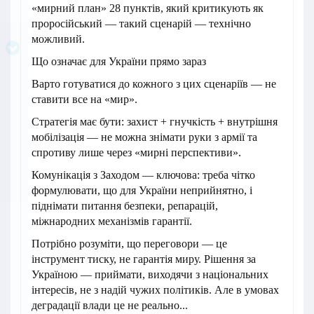
«мирний план» 28 пунктів, який критикують як
проросійський — такий сценарій — технічно
можливий.
Що означає для України прямо зараз
Варто готуватися до кожного з цих сценаріїв — не
ставити все на «мир».
Стратегія має бути: захист + гнучкість + внутрішня
мобілізація — не можна знімати руки з армії та
спротиву лише через «мирні перспективи».
Комунікація з Заходом — ключова: треба чітко
формулювати, що для України неприйнятно, і
піднімати питання безпеки, репарацій,
міжнародних механізмів гарантії.
Потрібно розуміти, що переговори — це
інструмент тиску, не гарантія миру. Рішення за
Україною — приймати, виходячи з національних
інтересів, не з надій чужих політиків. Але в умовах
деградації влади це не реально...