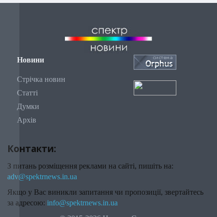
Новини
Стрічка новин
Статті
Думки
Архів
Контакти:
З питань розміщення реклами на сайті, пишіть на:
adv@spektrnews.in.ua
Якщо у Вас виникли запитання чи пропозиції, звертайтесь
за адресою:
info@spektrnews.in.ua