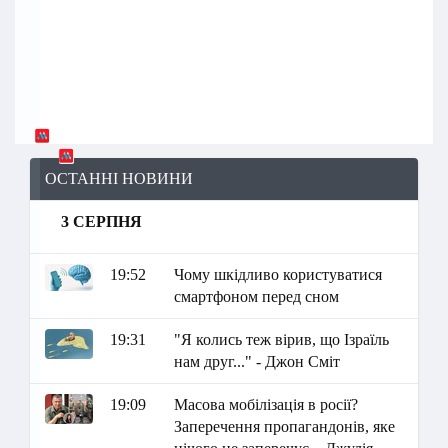
ОСТАННІ НОВИНИ
3 СЕРПНЯ
19:52
Чому шкідливо користуватися
смартфоном перед сном
19:31
"Я колись теж вірив, що Ізраїль
нам друг..." - Джон Сміт
19:09
Масова мобілізація в росії?
Заперечення пропагандонів, яке