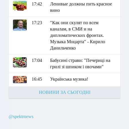
17:42
Ленивые должны пить красное
вино
17:23
"Как они скулят по всем
каналам, в СМИ и на
дипломатических фронтах.
Музыка Моцарта" - Кирило
Данильченко
17:04
Бабусині страви: "Печериці на
грилі зі шпиком і овочами"
16:45
Українська музика!
НОВИНИ ЗА СЬОГОДНІ
@spektrnews