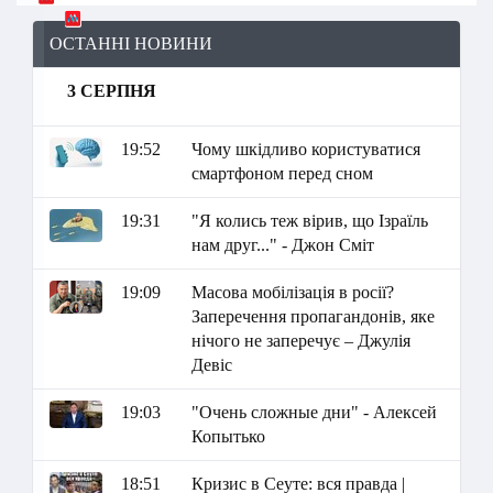
ОСТАННІ НОВИНИ
3 СЕРПНЯ
19:52
Чому шкідливо користуватися
смартфоном перед сном
19:31
"Я колись теж вірив, що Ізраїль
нам друг..." - Джон Сміт
19:09
Масова мобілізація в росії?
Заперечення пропагандонів, яке
нічого не заперечує – Джулія
Девіс
19:03
"Очень сложные дни" - Алексей
Копытько
18:51
Кризис в Сеуте: вся правда |