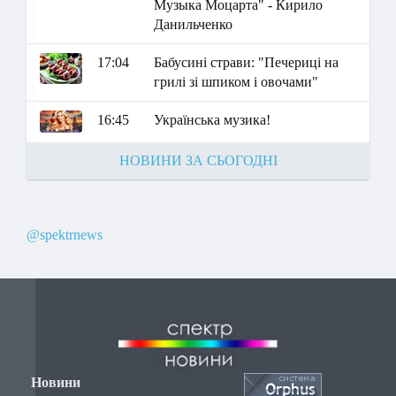
Музыка Моцарта" - Кирило
Данильченко
17:04
Бабусині страви: "Печериці на
грилі зі шпиком і овочами"
16:45
Українська музика!
НОВИНИ ЗА СЬОГОДНІ
@spektrnews
Новини