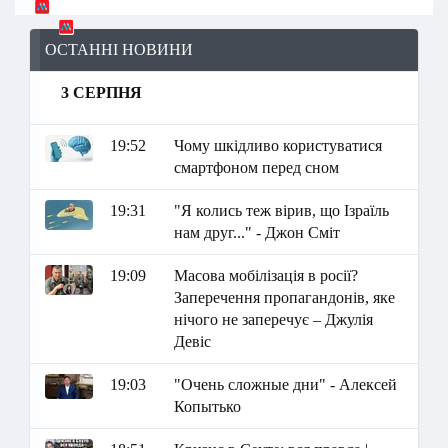
ОСТАННІ НОВИНИ
3 СЕРПНЯ
19:52
Чому шкідливо користуватися
смартфоном перед сном
19:31
"Я колись теж вірив, що Ізраїль
нам друг..." - Джон Сміт
19:09
Масова мобілізація в росії?
Заперечення пропагандонів, яке
нічого не заперечує – Джулія
Девіс
19:03
"Очень сложные дни" - Алексей
Копытько