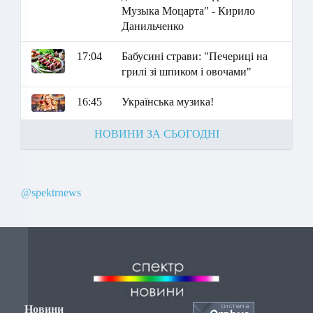
Музыка Моцарта" - Кирило
Данильченко
17:04
Бабусині страви: "Печериці на
грилі зі шпиком і овочами"
16:45
Українська музика!
НОВИНИ ЗА СЬОГОДНІ
@spektrnews
Новини