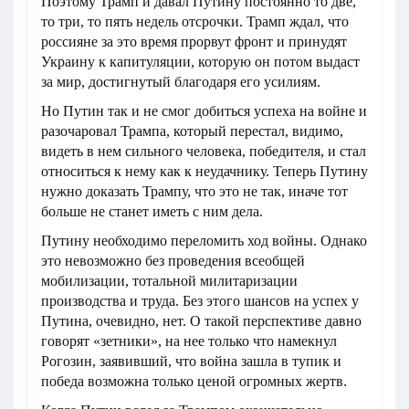
Поэтому Трамп и давал Путину постоянно то две,
то три, то пять недель отсрочки. Трамп ждал, что
россияне за это время прорвут фронт и принудят
Украину к капитуляции, которую он потом выдаст
за мир, достигнутый благодаря его усилиям.
Но Путин так и не смог добиться успеха на войне и
разочаровал Трампа, который перестал, видимо,
видеть в нем сильного человека, победителя, и стал
относиться к нему как к неудачнику. Теперь Путину
нужно доказать Трампу, что это не так, иначе тот
больше не станет иметь с ним дела.
Путину необходимо переломить ход войны. Однако
это невозможно без проведения всеобщей
мобилизации, тотальной милитаризации
производства и труда. Без этого шансов на успех у
Путина, очевидно, нет. О такой перспективе давно
говорят «зетники», на нее только что намекнул
Рогозин, заявивший, что война зашла в тупик и
победа возможна только ценой огромных жертв.