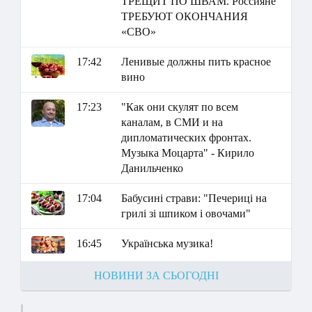
ТРЕЩИТ ПО ШВАМ. Россияне
ТРЕБУЮТ ОКОНЧАНИЯ
«СВО»
17:42
Ленивые должны пить красное
вино
17:23
"Как они скулят по всем
каналам, в СМИ и на
дипломатических фронтах.
Музыка Моцарта" - Кирило
Данильченко
17:04
Бабусині страви: "Печериці на
грилі зі шпиком і овочами"
16:45
Українська музика!
НОВИНИ ЗА СЬОГОДНІ