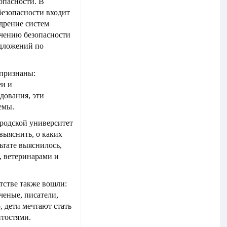
опасности. В
езопасности входит
дрение систем
ечению безопасности
едложений по
 признаны:
еи и
дования, эти
емы.
ородской университет
выяснить, о каких
ьтате выяснилось,
, ветеринарами и
тстве также вошли:
ченые, писатели,
, дети мечтают стать
итостями.