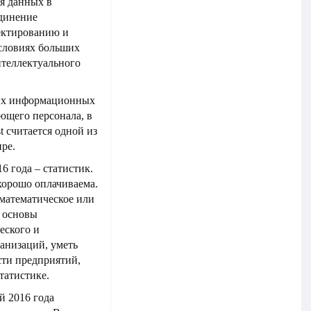
я данных в
единение
ектированию и
условиях больших
нтеллектуального
вых информационных
ющего персонала, в
st считается одной из
ре.
6 года – статистик.
 хорошо оплачиваема.
 математическое или
ь основы
еского и
ганизаций, уметь
сти предприятий,
татистике.
й 2016 года