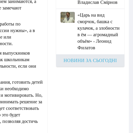
чем занимаются, а
Владислав Смірнов
е замечают
«Царь на вид
сморчок, башка с
работы по
кулачок, а злобности
ссии нужны», а в
в ём — агромадный
е или
объём» - Леонид
ности.
Филатов
ля выпускников
как школьникам
НОВИНИ ЗА СЬОГОДНІ
льности, если они
ания, готовить детей
жи необходимо
 и мотивировать. Но,
ринимать решение за
удет соответствовать
 это будет
, позволяя достичь