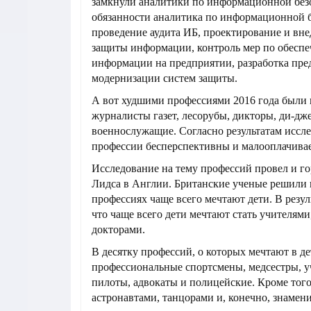
замкнули аналитики по информационной без
обязанности аналитика по информационной б
проведение аудита ИБ, проектирование и вне
защиты информации, контроль мер по обесп
информации на предприятии, разработка пр
модернизации систем защиты.
А вот худшими профессиями 2016 года были
журналисты газет, лесорубы, дикторы, ди-дж
военнослужащие. Согласно результатам иссле
профессии бесперспективны и малооплачива
Исследование на тему профессий провел и г
Лидса в Англии. Британские ученые решили 
профессиях чаще всего мечтают дети. В резул
что чаще всего дети мечтают стать учителями
докторами.
В десятку профессий, о которых мечтают в де
профессиональные спортсмены, медсестры, у
пилоты, адвокаты и полицейские. Кроме того
астронавтами, танцорами и, конечно, знамен