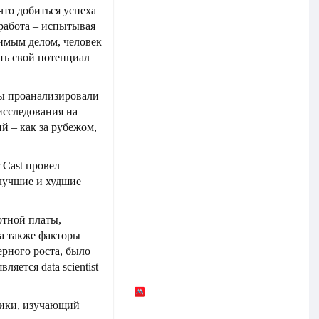
то добиться успеха
работа – испытывая
имым делом, человек
ть свой потенциал
мы проанализировали
исследования на
й – как за рубежом,
 Cast провел
лучшие и худшие
отной платы,
 а также факторы
ерного роста, было
яется data scientist
атики, изучающий