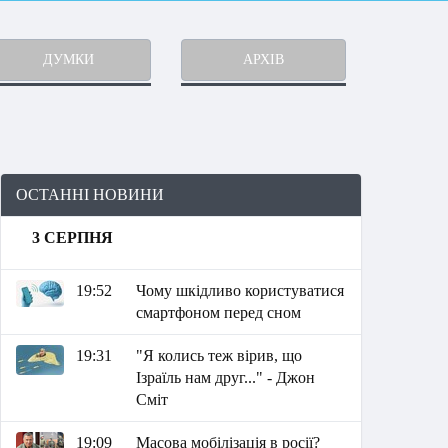
ДУМКИ
АРХІВ
ОСТАННІ НОВИНИ
3 СЕРПНЯ
19:52
Чому шкідливо користуватися
смартфоном перед сном
19:31
"Я колись теж вірив, що
Ізраїль нам друг..." - Джон
Сміт
19:09
Масова мобілізація в росії?