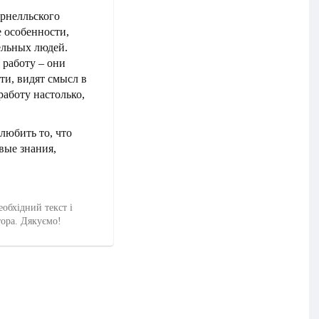
орнелльского
 особенности,
ельных людей.
 работу – они
ти, видят смысл в
работу настолько,
 любить то, что
вые знания,
еобхідний текст і
тора. Дякуємо!