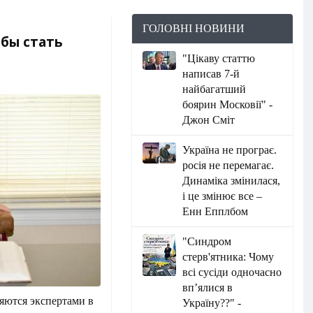
ГОЛОВНІ НОВИНИ
бы стать
"Цікаву статтю
написав 7-й
найбагатший
боярин Московії" -
Джон Сміт
Україна не програє.
росія не перемагає.
Динаміка змінилася,
і це змінює все –
Енн Епплбом
"Синдром
стерв'ятника: Чому
всі сусіди одночасно
вп’ялися в
яются экспертами в
Україну??" -