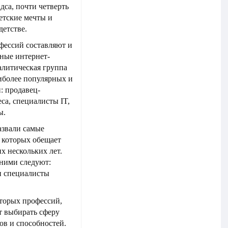
са, почти четверть
детские мечты и
детстве.
фессий составляют и
пные интернет-
алитическая группа
аиболее популярных и
: продавец-
са, специалисты IT,
ы.
азвали самые
 которых обещает
х нескольких лет.
 ними следуют:
и специалисты
торых профессий,
т выбирать сферу
ов и способностей.