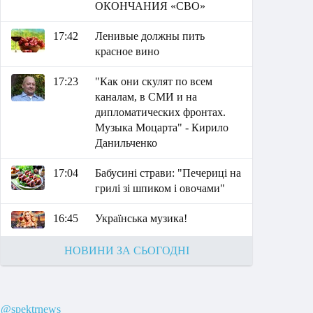
ОКОНЧАНИЯ «СВО»
17:42
Ленивые должны пить
красное вино
17:23
"Как они скулят по всем
каналам, в СМИ и на
дипломатических фронтах.
Музыка Моцарта" - Кирило
Данильченко
17:04
Бабусині страви: "Печериці на
грилі зі шпиком і овочами"
16:45
Українська музика!
НОВИНИ ЗА СЬОГОДНІ
@spektrnews