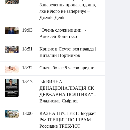
Заперечення пропагандонів,
яке нічого не заперечує –
Джулія Девіс
19:03
"Очень сложные дни" -
Алексей Копытько
18:51
Кризис в Сеуте: вся правда |
Виталий Портников
18:32
Спать более 8 часов вредно
18:13
"ФІЗИЧНА
ДЕНАЦІОНАЛІЗАЦІЯ ЯК
ДЕРЖАВНА ПОЛІТИКА" -
Владислав Смірнов
18:00
КАЗНА ПУСТЕЕТ! Бюджет
РФ ТРЕЩИТ ПО ШВАМ.
Россияне ТРЕБУЮТ