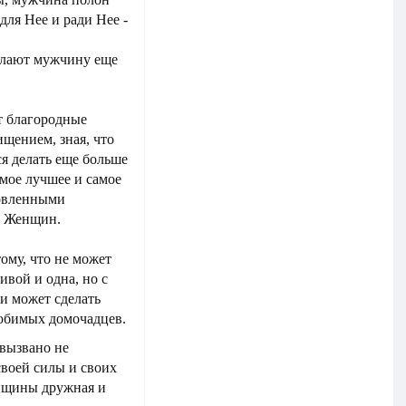
для Нее и ради Нее -
елают мужчину еще
т благородные
щением, зная, что
ся делать еще больше
мое лучшее и самое
новленными
х Женщин.
ому, что не может
ивой и одна, но с
и может сделать
любимых домочадцев.
вызвано не
своей силы и своих
нщины дружная и