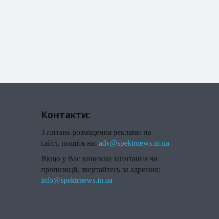
Контакти:
З питань розміщення реклами на
сайті, пишіть на:
adv@spektrnews.in.ua
Якщо у Вас виникли запитання чи
пропозиції, звертайтесь за адресою:
info@spektrnews.in.ua