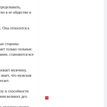
еределывать,
о в ее обществе и
. Она относится к
бые стороны
ает только сильные.
мание, становится все
нижает мужчину,
 знает, что мужская
егает.
лу и способности
ния великих дел.
ы, мужчина полон