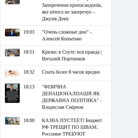
Заперечення пропагандонів,
яке нічого не заперечує –
Джулія Девіс
19:03
"Очень сложные дни" -
Алексей Копытько
18:51
Кризис в Сеуте: вся правда |
Виталий Портников
18:32
Спать более 8 часов вредно
18:13
"ФІЗИЧНА
ДЕНАЦІОНАЛІЗАЦІЯ ЯК
ДЕРЖАВНА ПОЛІТИКА" -
Владислав Смірнов
18:00
КАЗНА ПУСТЕЕТ! Бюджет
РФ ТРЕЩИТ ПО ШВАМ.
Россияне ТРЕБУЮТ