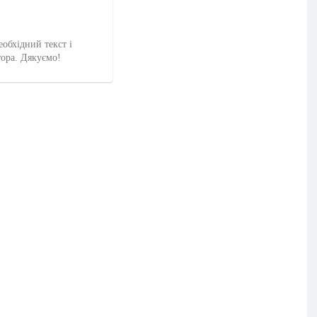
еобхідний текст і
тора. Дякуємо!