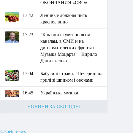
ОКОНЧАНИЯ «СВО»
17:42
Ленивые должны пить
красное вино
17:23
"Как они скулят по всем
каналам, в СМИ и на
дипломатических фронтах.
Музыка Моцарта" - Кирило
Данильченко
17:04
Бабусині страви: "Печериці на
грилі зі шпиком і овочами"
16:45
Українська музика!
НОВИНИ ЗА СЬОГОДНІ
@spektrnews