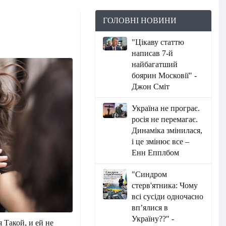
ГОЛОВНІ НОВИНИ
Ы
"Цікаву статтю
написав 7-й
найбагатший
боярин Московії" -
Джон Сміт
Україна не програє.
росія не перемагає.
Динаміка змінилася,
і це змінює все –
Енн Епплбом
"Синдром
стерв'ятника: Чому
всі сусіди одночасно
вп’ялися в
Україну??" -
 Такой, и ей не