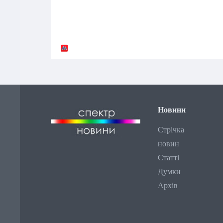
Новини
Стрічка
новин
Статті
Думки
Архів