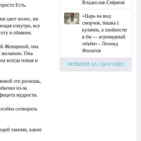
Владислав Смірнов
просто Есть.
«Царь на вид
ни цвет волос, ни
сморчок, башка с
яющая изнутри, все
кулачок, а злобности
оту и обаяние.
в ём — агромадный
объём» - Леонид
ей Женщиной, она
Филатов
у желанию. Она
на всегда новая и
НОВИНИ ЗА СЬОГОДНІ
ковой это роскошь,
обычно из-за
фицита мудрости.
особна сотворить
юдей такими, какие