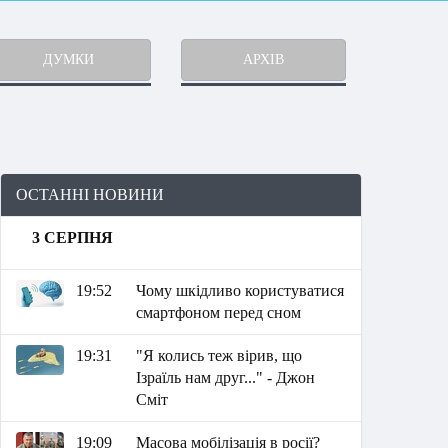
ДУМКИ
АРХІВ
ОСТАННІ НОВИНИ
3 СЕРПНЯ
19:52
Чому шкідливо користуватися
смартфоном перед сном
19:31
"Я колись теж вірив, що
Ізраїль нам друг..." - Джон
Сміт
19:09
Масова мобілізація в росії?