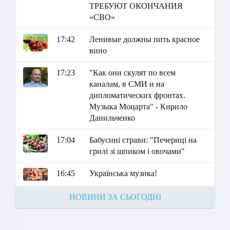
ТРЕБУЮТ ОКОНЧАНИЯ
«СВО»
17:42
Ленивые должны пить красное
вино
17:23
"Как они скулят по всем
каналам, в СМИ и на
дипломатических фронтах.
Музыка Моцарта" - Кирило
Данильченко
17:04
Бабусині страви: "Печериці на
грилі зі шпиком і овочами"
16:45
Українська музика!
НОВИНИ ЗА СЬОГОДНІ