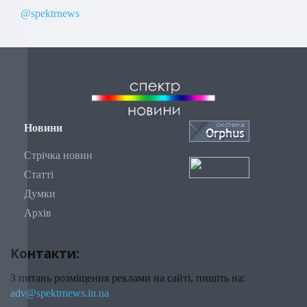
@spektrnews
Новини
Стрічка новин
Статті
Думки
Архів
Контакти:
З питань розміщення реклами на сайті, пишіть на:
adv@spektrnews.in.ua