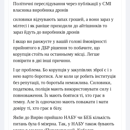
Політичні переслідування через публікації у СМІ
власника виробника дронів
силовики відчувають запах грошей, а вони зараз у
мілтесі і як раніше приходили до айтішників то
зараз йдуть до виробників дронів
І якщо ви ранжуєте у вашій голові ймовірності
прийнятого в ДБР рішення то побачите, що
корупція стоїть на останньому місці. Легше
повірити в дві інші причини.
І це проблема. Бо корупція у закупівлях зброї є і з
нею варто боротися. Але коли це робить інституція
без репутаціі, то боротьба неможлива. Силовики,
податкова, поліція мають використовувати силу і
повноваження. Їх мають боятися ті, хто грає в
темну. Але їх одночасно мають поважати і мати
довіру ті, хто грає в білу.
Якби до Вирію прийшло НАБУ чи БЕБ кількість
питань була б мізерна. Так, у НАБУ також бувають