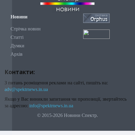
Новини
Стрічка новин
Статті
Думки
Архів
Контакти:
З питань розміщення реклами на сайті, пишіть на:
adv@spektrnews.in.ua
Якщо у Вас виникли запитання чи пропозиції, звертайтесь
за адресою:
info@spektrnews.in.ua
© 2015-2026 Новини Спектр.