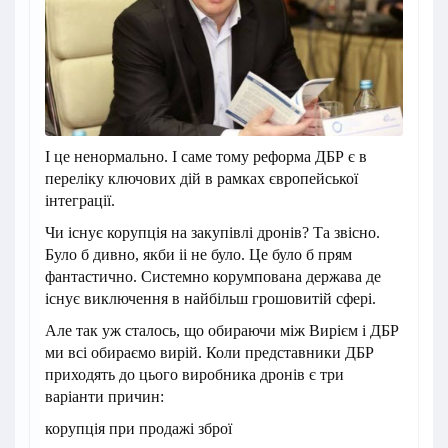
І це ненормально. І саме тому реформа ДБР є в
переліку ключових дій в рамках європейської
інтеграції.
Чи існує корупція на закупівлі дронів? Та звісно.
Було б дивно, якби іі не було. Це було б прям
фантастично. Системно корумпована держава де
існує виключення в найбільш грошовитій сфері.
Але так уж сталось, що обираючи між Вирієм і ДБР
ми всі обираємо вирій. Коли представники ДБР
приходять до цього виробника дронів є три
варіанти причин:
корупція при продажі зброї