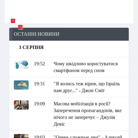
ОСТАННІ НОВИНИ
3 СЕРПНЯ
19:52
Чому шкідливо користуватися
смартфоном перед сном
19:31
"Я колись теж вірив, що Ізраїль
нам друг..." - Джон Сміт
19:09
Масова мобілізація в росії?
Заперечення пропагандонів, яке
нічого не заперечує – Джулія
Девіс
19:03
"Очень сложные дни" - Алексей