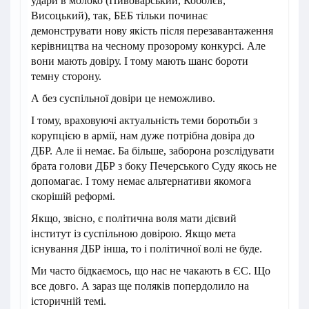
удари в молоко (Пивоварський, Коболєв,
Висоцький), так, БЕБ тільки починає
демонструвати нову якість після перезавантаження
керівництва на чесному прозорому конкурсі. Але
вони мають довіру. І тому мають шанс бороти
темну сторону.
А без суспільної довіри це неможливо.
І тому, враховуючі актуальність теми боротьби з
корупцією в армії, нам дуже потрібна довіра до
ДБР. Але іі немає. Ба більше, заборона розслідувати
брата голови ДБР з боку Печерського Суду якось не
допомагає. І тому немає альтернативи якомога
скорішій реформі.
Якщо, звісно, є політична воля мати дієвий
інститут із суспільною довірою. Якщо мета
існування ДБР інша, то і політичної волі не буде.
Ми часто бідкаємось, що нас не чакають в ЄС. Що
все довго. А зараз ще поляків попердолило на
історичній темі.