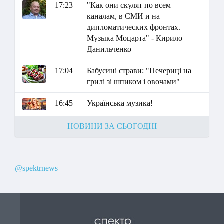
17:23
"Как они скулят по всем
каналам, в СМИ и на
дипломатических фронтах.
Музыка Моцарта" - Кирило
Данильченко
17:04
Бабусині страви: "Печериці на
грилі зі шпиком і овочами"
16:45
Українська музика!
НОВИНИ ЗА СЬОГОДНІ
@spektrnews