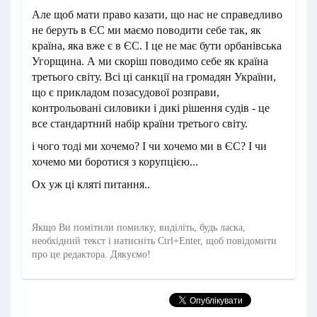
Але щоб мати право казати, що нас не справедливо
не беруть в ЄС ми маємо поводити себе так, як
країна, яка вже є в ЄС. І це не має бути орбанівська
Угорщина. А ми скоріш поводимо себе як країна
третього світу. Всі ці санкції на громадян України,
що є прикладом позасудової розправи,
контрольовані силовики і дикі рішення судів - це
все стандартний набір країни третього світу.
і чого тоді ми хочемо? І чи хочемо ми в ЄС? І чи
хочемо ми боротися з корупцією...
Ох уж ці кляті питання..
Якщо Ви помітили помилку, виділіть, будь ласка,
необхідний текст і натисніть Ctrl+Enter, щоб повідомити
про це редактора. Дякуємо!