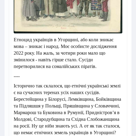
Етноцид українців в Угорщині, або коли зникає
мова – зникає і народ. Моє особисте дослідження
2022 року. На жаль, за чотири роки мало що
змінилося - навіть гірше стало. Сусіди
перетворилися на сомалійських піратів.
----
Історично так склалося, що етнічні українські землі
є на сучасних теренах усіх наших сусідів.
Берестейщина у Білорусі, Лемківщина, Бойківщина
та Підляшшя у Польщі, Пряшівщина у Словаччині,
Мармарош та Буковина в Румунії, Придністров’я в
Молдові, Стародубщина та Східна Слобожанщина
на росії. Ну це ніби знають усі. А от як так сталося,
що немає етнічних земель українців в Угорщині?