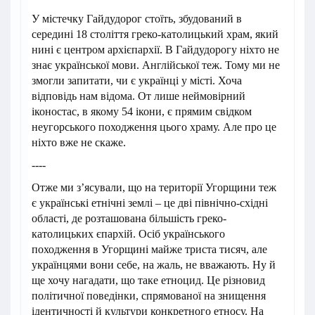
У містечку Гайдудорог стоїть, збудований в
середині 18 століття греко-католицький храм, який
нині є центром архієпархії. В Гайдудорогу ніхто не
знає української мови. Англійської теж. Тому ми не
змогли запитати, чи є українці у місті. Хоча
відповідь нам відома. От лише неймовірний
іконостас, в якому 54 ікони, є прямим свідком
неугорського походження цього храму. Але про це
ніхто вже не скаже.
----
Отже ми з’ясували, що на території Угорщини теж
є українські етнічні землі – це дві північно-східні
області, де розташована більшість греко-
католицьких єпархій. Осіб українського
походження в Угорщині майже триста тисяч, але
українцями вони себе, на жаль, не вважають. Ну й
ще хочу нагадати, що таке етноцид. Це різновид
політичної поведінки, спрямованої на знищення
ідентичності й культури конкретного етносу. На