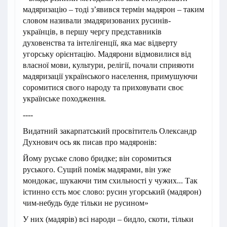
мадяризацію – тоді з’явився термін мадярон – таким
словом називали змадяризованих русинів-
українців, в першу чергу представників
духовенства та інтелігенції, яка має відверту
угорську орієнтацію. Мадярони відмовилися від
власної мови, культури, релігії, почали сприяюти
мадяризації українського населення, примушуючи
соромитися свого народу та приховувати своє
українське походження.
----
Видатний закарпатський просвітитель Олександр
Духнович ось як писав про мадяронів:
Йому руське слово бридке; він соромиться
руського. Сущий поміж мадярами, він уже
мондокає, шукаючи тим схильності у чужих... Так
істинно єсть моє слово: русин угорський (мадярон)
чим-небудь буде тільки не русином»
У них (мадярів) всі народи – бидло, скоти, тільки