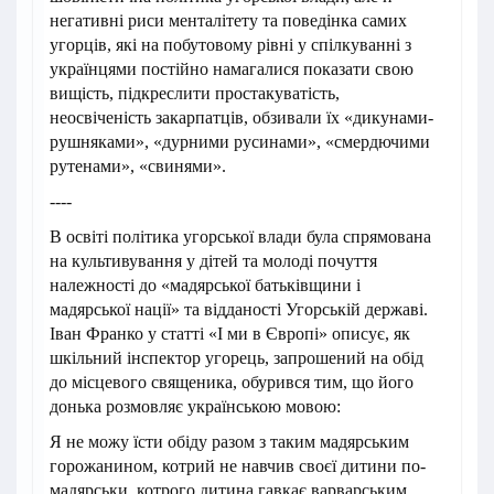
негативні риси менталітету та поведінка самих
угорців, які на побутовому рівні у спілкуванні з
українцями постійно намагалися показати свою
вищість, підкреслити простакуватість,
неосвіченість закарпатців, обзивали їх «дикунами-
рушняками», «дурними русинами», «смердючими
рутенами», «свинями».
----
В освіті політика угорської влади була спрямована
на культивування у дітей та молоді почуття
належності до «мадярської батьківщини і
мадярської нації» та відданості Угорській державі.
Іван Франко у статті «І ми в Європі» описує, як
шкільний інспектор угорець, запрошений на обід
до місцевого священика, обурився тим, що його
донька розмовляє українською мовою:
Я не можу їсти обіду разом з таким мадярським
горожанином, котрий не навчив своєї дитини по-
мадярськи, котрого дитина гавкає варварським