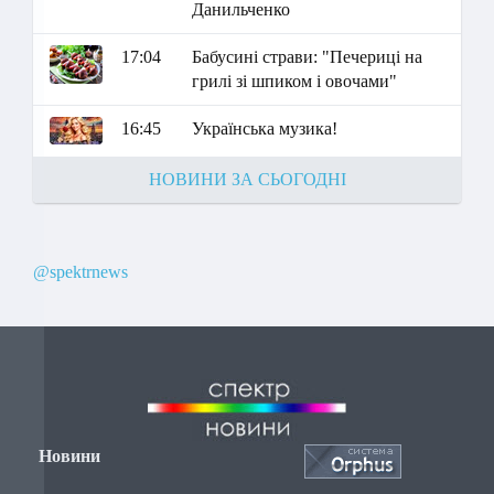
Данильченко
17:04
Бабусині страви: "Печериці на
грилі зі шпиком і овочами"
16:45
Українська музика!
НОВИНИ ЗА СЬОГОДНІ
@spektrnews
Новини