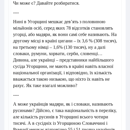
Чи може є? Давайте розбиратися.
----
Нині в Угорщині мешкає дев’ять з половиною
мільйонів осіб, серед яких 78 відсотків становлять
угорці, або мадяри, як вони самі себе називають. На
другому місці в країні цигани – їх 3,6 % (308 тисяч),
на третьому німці – 1,6% (130 тисяч), ну а далі
словаки, румуни, хорвати, серби, словенці…
Дивина, але українці – представники найбільшого
сусіда Угорщини, не мають в країні навіть власної
національної організації, і відповідно, їх кількість
вважається такою низькою, що ніхто їх навіть не
рахує. Як таке взагалі можливо?
----
А може українців мадяри, як і словаки, називають
русинами? Дійсно, є така національність в переліку,
але кількість русинів в Угорщині всього чотири
тисячі. А в сусідніх із Угорщиною Словаччині і
Румунії мешкає відповідно 55 і 51 тисяча українців,