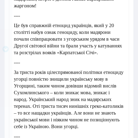
жаргоном!
----
Це був справжній етноцид українців, який у 20
столітті набув ознак геноциду, коли мадярони
почали співпрацювати з угорським урядом в часи
Другої світової війни та брали участь у катуваннях
та розстрілах вояків «Карпатської Січі».
----
За триста років цілеспрямованої політики етноциду
угорці повністю знищили українську мову в
Угорщині, таким чином довівши відомий вислів
Сухомлинського – коли зникає мова, зникає і
народ. Український народ зник на мадярських
теренах. Оті триста тисяч нинішніх греко-католиків
– то все нащадки українців. Але вони не знають
української мови і ніяким чином не позиціонують
себе із Україною. Вони угорці.
----