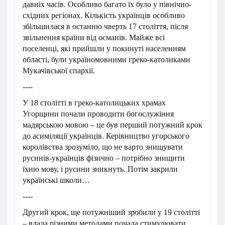
давніх часів. Особливо багато їх було у північно-
східних регіонах. Кількість українців особливо
збільшилася в останню чверть 17 століття, після
звільнення країни від османів. Майже всі
поселенці, які прийшли у покинуті населенням
області, були україномовними греко-католиками
Мукачівської єпархії.
----
У 18 столітті в греко-католицьких храмах
Угорщини почали проводити богослужіння
мадярською мовою – це був перший потужний крок
до асиміляції українців. Керівництво угорського
королівства зрозуміло, що не варто знищувати
русинів-українців фізично – потрібно знищити
їхню мову, і русини зникнуть. Потім закрили
українські школи…
----
Другий крок, ще потужніший зробили у 19 столітті
– влада різними методами почала стимулювати