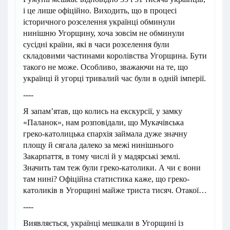
і це лише офіційно. Виходить, що в процесі
історичного розселення українці обминули
нинішню Угорщину, хоча зовсім не обминули
сусідні країни, які в часи розселення були
складовими частинами королівства Угорщина. Бути
такого не може. Особливо, зважаючи на те, що
українці й угорці тривалий час були в одній імперії.
----
Я запам’ятав, що колись на екскурсії, у замку
«Паланок», нам розповідали, що Мукачівська
греко-католицька єпархія займала дуже значну
площу й сягала далеко за межі нинішнього
Закарпаття, в тому числі й у мадярські землі.
Значить там теж були греко-католики. А чи є вони
там нині? Офіційна статистика каже, що греко-
католиків в Угорщині майже триста тисяч. Отакої…
----
Виявляється, українці мешкали в Угорщині із