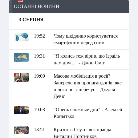
ОСТАННІ НОВИНИ
3 СЕРПНЯ
19:52
Чому шкідливо користуватися
смартфоном перед сном
19:31
"Я колись теж вірив, що Ізраїль
нам друг..." - Джон Сміт
19:09
Масова мобілізація в росії?
Заперечення пропагандонів, яке
нічого не заперечує – Джулія
Девіс
19:03
"Очень сложные дни" - Алексей
Копытько
18:51
Кризис в Сеуте: вся правда |
Виталий Портников