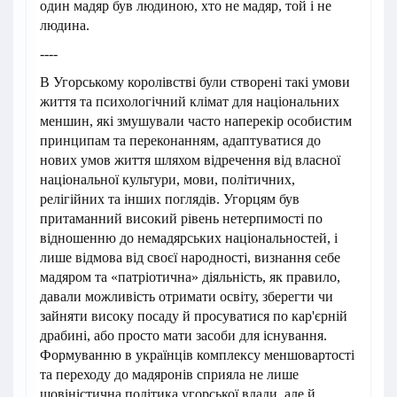
один мадяр був людиною, хто не мадяр, той і не
людина.
----
В Угорському королівстві були створені такі умови
життя та психологічний клімат для національних
меншин, які змушували часто наперекір особистим
принципам та переконанням, адаптуватися до
нових умов життя шляхом відречення від власної
національної культури, мови, політичних,
релігійних та інших поглядів. Угорцям був
притаманний високий рівень нетерпимості по
відношенню до немадярських національностей, і
лише відмова від своєї народності, визнання себе
мадяром та «патріотична» діяльність, як правило,
давали можливість отримати освіту, зберегти чи
зайняти високу посаду й просуватися по кар'єрній
драбині, або просто мати засоби для існування.
Формуванню в українців комплексу меншовартості
та переходу до мадяронів сприяла не лише
шовіністична політика угорської влади, але й