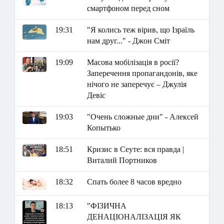
смартфоном перед сном
19:31
"Я колись теж вірив, що Ізраїль
нам друг..." - Джон Сміт
19:09
Масова мобілізація в росії?
Заперечення пропагандонів, яке
нічого не заперечує – Джулія
Девіс
19:03
"Очень сложные дни" - Алексей
Копытько
18:51
Кризис в Сеуте: вся правда |
Виталий Портников
18:32
Спать более 8 часов вредно
18:13
"ФІЗИЧНА
ДЕНАЦІОНАЛІЗАЦІЯ ЯК