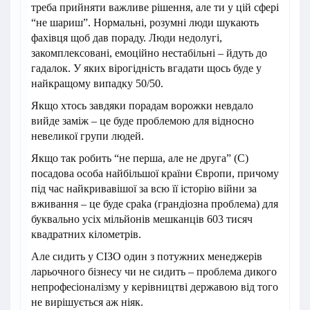
треба прийняти важливе рішення, але ти у цій сфері
“не шариш”. Нормальні, розумні люди шукають
фахівця щоб дав пораду. Люди недолугі,
закомплексовані, емоційно нестабільні – йдуть до
гадалок. У яких вірогідність вгадати щось буде у
найкращому випадку 50/50.
Якщо хтось завдяки порадам ворожки невдало
вийде заміж – це буде проблемою для відносно
невеликої групи людей.
Якщо так робить “не перша, але не друга” (С)
посадова особа найбільшої країни Європи, причому
під час найкривавішої за всю її історію війни за
вживання – це буде cpаkа (грандіозна проблема) для
буквально усіх мільйонів мешканців 603 тисяч
квадратних кілометрів.
Але сидить у СІЗО один з потужних менеджерів
ларьочного бізнесу чи не сидить – проблема дикого
непрофесіоналізму у керівництві державою від того
не вирішується аж ніяк.