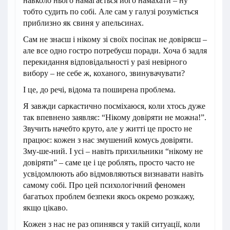
навколо нього намагається його намахати – ну
тобто судить по собі. Але сам у галузі розуміється
приблизно як свиня у апельсинах.
Сам не знаєш і нікому зі своїх посіпак не довіряєш –
але все одно гостро потребуєш поради. Хоча б задля
перекидання відповідальності у разі невірного
вибору – не себе ж, коханого, звинувачувати?
І це, до речі, відома та поширена проблема.
Я завжди саркастично посміхаюся, коли хтось дуже
так впевнено заявляє: “Нікому довіряти не можна!”.
Звучить начебто круто, але у житті це просто не
працює: кожен з нас змушений комусь довіряти.
Зму-ше-ний. І усі – навіть прихильники “нікому не
довіряти” – саме це і це роблять, просто часто не
усвідомлюють або відмовляються визнавати навіть
самому собі. Про цей психологічний феномен
багатьох проблем безпеки якось окремо розкажу,
якщо цікаво.
Кожен з нас не раз опинявся у такій ситуації, коли