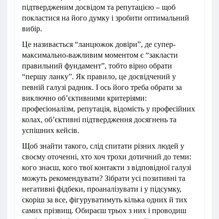
підтвердженим досвідом та репутацією – щоб
покластися на його думку і зробити оптимальний
вибір.
Це називається “ланцюжок довіри”, де супер-
максимально-важливим моментом є “закласти
правильний фундамент”, тобто вірно обрати
“першу ланку”. Як правило, це досвідчений у
певній галузі радник. І ось його треба обрати за
виключно об’єктивними критеріями:
професіоналізм, репутація, відомість у професійних
колах, об’єктивні підтвердження досягнень та
успішних кейсів.
Щоб знайти такого, слід спитати різних людей у
своєму оточенні, хто хоч трохи дотичний до теми:
кого знаєш, кого твої контакти з відповідної галузі
можуть рекомендувати? Зібрати усі позитивні та
негативні фідбеки, проаналізувати і у підсумку,
скоріш за все, фігуруватимуть кілька одних й тих
самих прізвищ. Обираєш трьох з них і проводиш