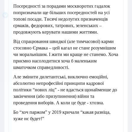
Посередності за порадами москворотих гадалок
попризначали ще більших посередностей на усі
топові посади. Тисячі недолугих призначенців
єрмаків, федорових, татрових, зеленських –
продовжують керувати нашими життями.
Від спрацювання швидкої (але тимчасової) карми
стосовно Єрмака – цей кагал не стане розумнішим
чи моральнішим. І жити ми краще не станемо. Хоча
приємно насолодитися хоча б маленьким
шматочком справедливості.
Але змінити дилетантські, виключно емоційні,
абсолютно непрофесійні принципи кадрової
політики “нових ліц” - не вдасться щонайменше до
закінчення (або призупинення) війни та
проведення виборів. А коли це буде - хтозна.
Бо “хоч паржом” у 2019 кричали “какая разніца,
хуже нє будет!”