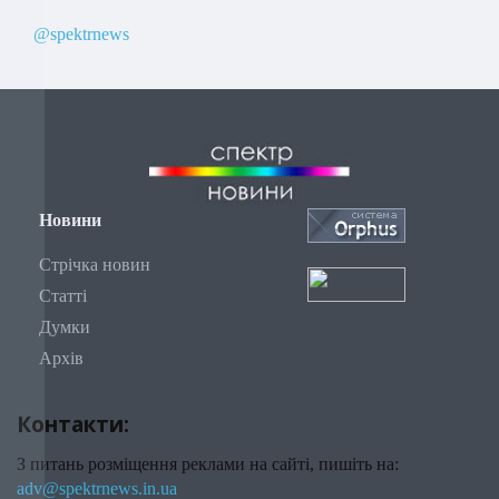
@spektrnews
Новини
Стрічка новин
Статті
Думки
Архів
Контакти:
З питань розміщення реклами на сайті, пишіть на:
adv@spektrnews.in.ua