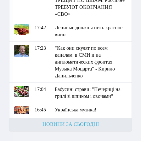
ТРЕЩИТ ПО ШВАМ. Россияне
ТРЕБУЮТ ОКОНЧАНИЯ
«СВО»
17:42
Ленивые должны пить красное
вино
17:23
"Как они скулят по всем
каналам, в СМИ и на
дипломатических фронтах.
Музыка Моцарта" - Кирило
Данильченко
17:04
Бабусині страви: "Печериці на
грилі зі шпиком і овочами"
16:45
Українська музика!
НОВИНИ ЗА СЬОГОДНІ