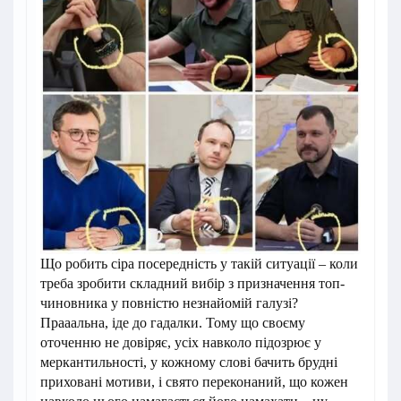
Що робить сіра посередність у такій ситуації – коли
треба зробити складний вибір з призначення топ-
чиновника у повністю незнайомій галузі?
Прааальна, іде до гадалки. Тому що своєму
оточенню не довіряє, усіх навколо підозрює у
меркантильності, у кожному слові бачить брудні
приховані мотиви, і свято переконаний, що кожен