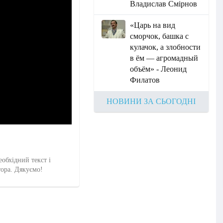
Владислав Смірнов
«Царь на вид
сморчок, башка с
кулачок, а злобности
в ём — агромадный
объём» - Леонид
Филатов
НОВИНИ ЗА СЬОГОДНІ
еобхідний текст і
тора. Дякуємо!