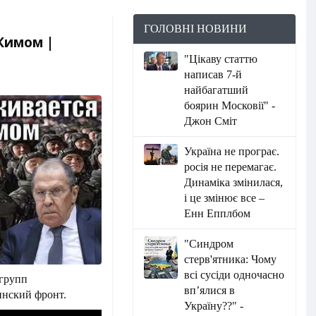
ГОЛОВНІ НОВИНИ
Кимом |
"Цікаву статтю
написав 7-й
найбагатший
боярин Московії" -
Джон Сміт
Україна не програє.
росія не перемагає.
Динаміка змінилася,
і це змінює все –
Енн Епплбом
"Синдром
стерв'ятника: Чому
всі сусіди одночасно
 групп
вп’ялися в
инский фронт.
Україну??" -