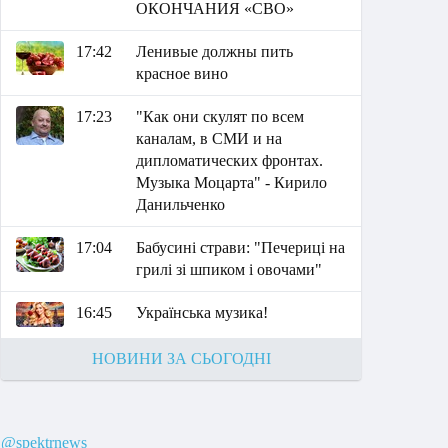
ОКОНЧАНИЯ «СВО»
17:42
Ленивые должны пить
красное вино
17:23
"Как они скулят по всем
каналам, в СМИ и на
дипломатических фронтах.
Музыка Моцарта" - Кирило
Данильченко
17:04
Бабусині страви: "Печериці на
грилі зі шпиком і овочами"
16:45
Українська музика!
НОВИНИ ЗА СЬОГОДНІ
@spektrnews