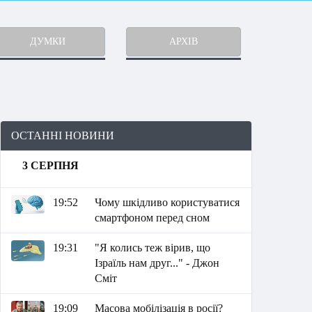
ДУМКИ
АРХІВ
ОСТАННІ НОВИНИ
3 СЕРПНЯ
19:52
Чому шкідливо користуватися
смартфоном перед сном
19:31
"Я колись теж вірив, що
Ізраїль нам друг..." - Джон
Сміт
19:09
Масова мобілізація в росії?