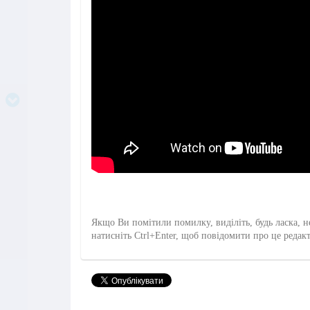
Якщо Ви помітили помилку, виділіть, будь ласка, н
натисніть Ctrl+Enter, щоб повідомити про це редак