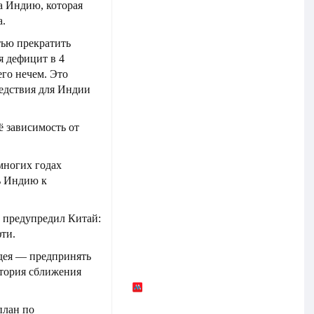
а Индию, которая
а.
тью прекратить
я дефицит в 4
его нечем. Это
ледствия для Индии
ё зависимость от
многих годах
ь Индию к
 предупредил Китай:
ти.
идея — предпринять
стория сближения
план по