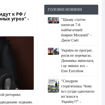
ГОЛОВНІ НОВИНИ
идут к РФ /
ных угроз" -
"Цікаву статтю
написав 7-й
найбагатший
боярин Московії" -
Джон Сміт
Україна не програє.
росія не перемагає.
Динаміка змінилася,
і це змінює все –
Енн Епплбом
"Синдром
стерв'ятника: Чому
всі сусіди одночасно
ной риторике.
вп’ялися в
Україну??" -
подводными лодками.