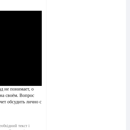
д не понимает, о
 на своём. Вопрос
чет обсудить лично с
еобхідний текст і