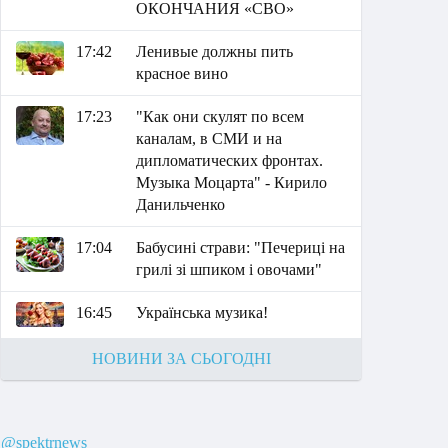
ОКОНЧАНИЯ «СВО»
17:42
Ленивые должны пить
красное вино
17:23
"Как они скулят по всем
каналам, в СМИ и на
дипломатических фронтах.
Музыка Моцарта" - Кирило
Данильченко
17:04
Бабусині страви: "Печериці на
грилі зі шпиком і овочами"
16:45
Українська музика!
НОВИНИ ЗА СЬОГОДНІ
@spektrnews