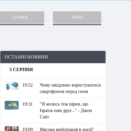
ДУМКИ
АРХІВ
ОСТАННІ НОВИНИ
3 СЕРПНЯ
19:52
Чому шкідливо користуватися
смартфоном перед сном
19:31
"Я колись теж вірив, що
Ізраїль нам друг..." - Джон
Сміт
19:09
Масова мобілізація в росії?