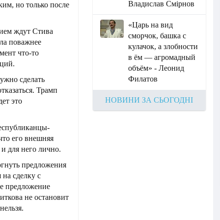
Владислав Смірнов
ким, но только после
«Царь на вид
нием ждут Стива
сморчок, башка с
ела поважнее
кулачок, а злобности
мент что-то
в ём — агромадный
ций.
объём» - Леонид
Филатов
нужно сделать
тказаться. Трамп
НОВИНИ ЗА СЬОГОДНІ
дет это
республиканцы-
что его внешняя
и для него лично.
ргнуть предложения
 на сделку с
е предложение
Виткова не остановит
нельзя.