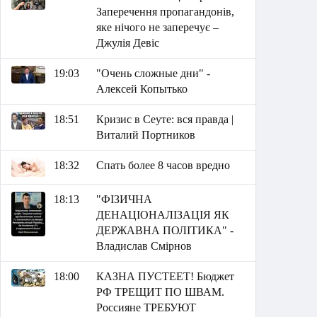
Заперечення пропагандонів,
яке нічого не заперечує –
Джулія Девіс
19:03
"Очень сложные дни" -
Алексей Копытько
18:51
Кризис в Сеуте: вся правда |
Виталий Портников
18:32
Спать более 8 часов вредно
18:13
"ФІЗИЧНА
ДЕНАЦІОНАЛІЗАЦІЯ ЯК
ДЕРЖАВНА ПОЛІТИКА" -
Владислав Смірнов
18:00
КАЗНА ПУСТЕЕТ! Бюджет
РФ ТРЕЩИТ ПО ШВАМ.
Россияне ТРЕБУЮТ