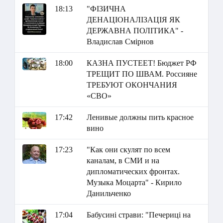
18:13
"ФІЗИЧНА
ДЕНАЦІОНАЛІЗАЦІЯ ЯК
ДЕРЖАВНА ПОЛІТИКА" -
Владислав Смірнов
18:00
КАЗНА ПУСТЕЕТ! Бюджет РФ
ТРЕЩИТ ПО ШВАМ. Россияне
ТРЕБУЮТ ОКОНЧАНИЯ
«СВО»
17:42
Ленивые должны пить красное
вино
17:23
"Как они скулят по всем
каналам, в СМИ и на
дипломатических фронтах.
Музыка Моцарта" - Кирило
Данильченко
17:04
Бабусині страви: "Печериці на