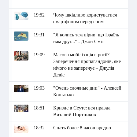
19:52
Чому шкідливо користуватися
смартфоном перед сном
19:31
"Я колись теж вірив, що Ізраїль
нам друг..." - Джон Сміт
19:09
Масова мобілізація в росії?
Заперечення пропагандонів, яке
нічого не заперечує – Джулія
Девіс
19:03
"Очень сложные дни" - Алексей
Копытько
18:51
Кризис в Сеуте: вся правда |
Виталий Портников
18:32
Спать более 8 часов вредно