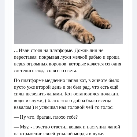
…Иван стоял на платформе. Дождь лил не
переставая, покрывая лужи мелкой рябью и ероша
перья огромных воронов, которые кажется сегодня
слетелись сюда со всего света.
По платформе медленно чапал кот, в животе было
пусто уже второй день и он был рад, что есть ещё
силы шевелить лапами. Кот остановился полакать
воды из лужи, ( благо этого добра было всегда
навалом ) и услышал над головой чей-то голос:
— Ну что, братан, плохо тебе?
— Мяу, - грустно ответил кошак и наступил лапой
на отражение своей унылой морды в луже.