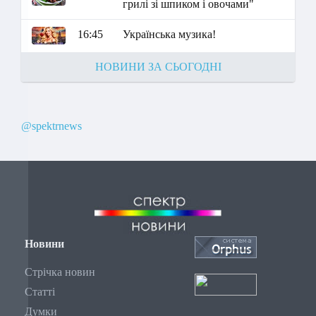
грилі зі шпиком і овочами"
16:45
Українська музика!
НОВИНИ ЗА СЬОГОДНІ
@spektrnews
Новини
Стрічка новин
Статті
Думки