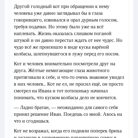
Другой голодный кот при обращении к нему
человека уже давно заглядывал бы в глаза
говорившего, извивался и орал дурным голосом,
требуя подачки. Но этому было уже на всё
наплевать. Жизнь оказалась слишком поганой
штукой и он давно перестал ждать от нее чудес. Но
чудо всё же произошло в виде куска варёной
колбасы, шлепнувшегося в лужу перед его носом.
Кот и человек внимательно посмотрели друг на
друга. Жёлтые немигающие глаза животного
притягивали к себе, и что-то очень знакомое увидел
в них человек.. Кот не ел, не просил ещё, он просто
смотрел на Ивана и тот потихоньку начинал
понимать, что куском колбасы дело не кончится.
— Ладно братан, — неожиданно для самого себя
принял решение Иван. Поедешь со мной. Авось на
что и сгодишься.
Кот не возражал, когда его подняли поперек брюха
и засунули в здоровенную парашютную сумку в