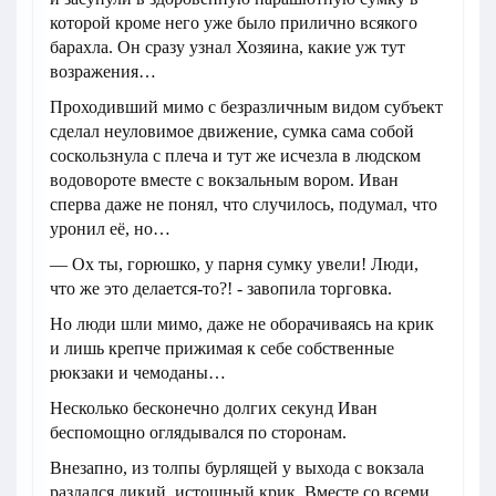
которой кроме него уже было прилично всякого
барахла. Он сразу узнал Хозяина, какие уж тут
возражения…
Проходивший мимо с безразличным видом субъект
сделал неуловимое движение, сумка сама собой
соскользнула с плеча и тут же исчезла в людском
водовороте вместе с вокзальным вором. Иван
сперва даже не понял, что случилось, подумал, что
уронил её, но…
— Ох ты, горюшко, у парня сумку увели! Люди,
что же это делается-то?! - завопила торговка.
Но люди шли мимо, даже не оборачиваясь на крик
и лишь крепче прижимая к себе собственные
рюкзаки и чемоданы…
Несколько бесконечно долгих секунд Иван
беспомощно оглядывался по сторонам.
Внезапно, из толпы бурлящей у выхода с вокзала
раздался дикий, истошный крик. Вместе со всеми