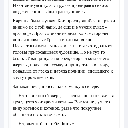
Иван метнулся туда, с трудом продираясь сквозь
людские спины. Люди расступились...
Картина была жуткая. Кот, проснувшийся от тряски
видимо не с той лапы, да еще и в чужих руках -
драл вора. Драл со знанием дела; во все стороны
летели кровавые брызги и клочки волос.
Несчастный катался по земле, пытаясь отодрать от
головы присосавшееся чудовище. Но не тут-то
было…Иван ринулся вперед, оторвал кота от его
жертвы, подхватил сумку и припустил к выходу,
подальше от греха и наряда полиции, спешащего к
месту происшествия...
Запыхавшись, присел на скамейку в сквере.
— Ну ты и лютый зверь, — шептал он, поглаживая
трясущегося от ярости кота. — Вот уж не думал: с
виду котенок и котенок, разве что покрупнее
обычного и с кисточками…
— Ну, значит быть тебе Лютым.