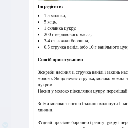
Інгредієнти:
1 л молока,
5 яєць,
1 склянка цукру,
200 г вершкового масла,
3-4 ст. ложки борошна,
0,5 стручка ванілі (або 10 г ванільного цук
Спосіб приготування:
Зіскреби насіння зі стручка ванілі і закинь нас
молоко. Якщо немає стручка, молоко можна н
цукром.
Насип у молоко півсклянки цукру, перемішай 
Зніми молоко з вогню і залиш охолонути і нас
хвилин.
З'єднай просіяне борошно і решту цукру і пе