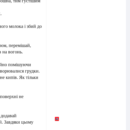
рошна, тим густішим
.
ого молока і збий до
ром, перемішай,
 на вогонь.
тійно помішуючи
творювалися грудки.
не кипів. Як тільки
поверхні не
 додавай
й. Завдяки цьому