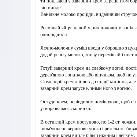
ти покладеш у заварний крем за рецептом бо
він вийде.
Ванільне молоко проціди, видаливши стручок
Розмішай яйця, налий у них половину ванільн
однорідності.
Яєчно-молочну суміш введи у борошно з цук
додай решту молока, знову перемішай і постав
Готуй заварний крем на слабкому вогні, пос
дерев'яною лопаткою або вінчиком, щоб не у
Стеж, щоб крем дійшов до стадії кипіння, але 
заварний крем загусне, зніми його з вогню.
Остуди крем, періодично помішуючи, щоб на 
утворювалася скоринка.
В остиглий крем поступово, по 1-2 ст. ложки,
розм'якшене вершкове масло і ретельно збива
заварний крем вийде більш ніжним і легким.