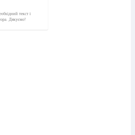
еобхідний текст і
тора. Дякуємо!