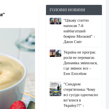
ГОЛОВНІ НОВИНИ
м"
"Цікаву статтю
написав 7-й
найбагатший
боярин Московії" -
Джон Сміт
Україна не програє.
росія не перемагає.
Динаміка змінилася,
і це змінює все –
Енн Епплбом
"Синдром
стерв'ятника: Чому
всі сусіди одночасно
вп’ялися в
Україну??" -