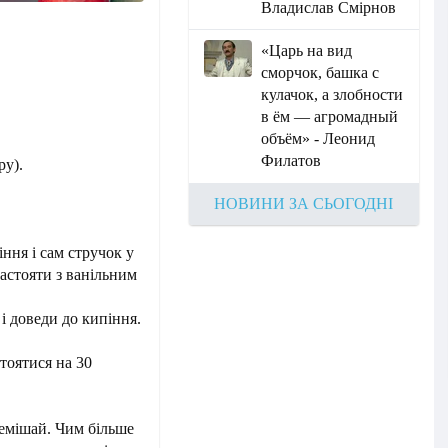
Владислав Смірнов
«Царь на вид
сморчок, башка с
кулачок, а злобности
в ём — агромадный
объём» - Леонид
Филатов
ру).
НОВИНИ ЗА СЬОГОДНІ
іння і сам стручок у
астояти з ванільним
і доведи до кипіння.
тоятися на 30
ремішай. Чим більше