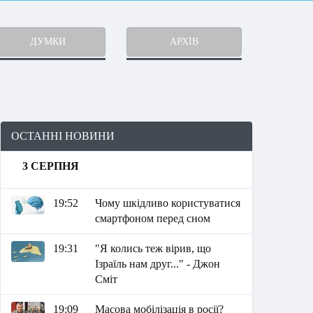
ДУМКИ
АРХІВ
ОСТАННІ НОВИНИ
3 СЕРПНЯ
19:52
Чому шкідливо користуватися
смартфоном перед сном
19:31
"Я колись теж вірив, що
Ізраїль нам друг..." - Джон
Сміт
19:09
Масова мобілізація в росії?