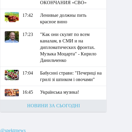
ОКОНЧАНИЯ «СВО»
17:42
Ленивые должны пить
красное вино
17:23
"Как они скулят по всем
каналам, в СМИ и на
дипломатических фронтах.
Музыка Моцарта" - Кирило
Данильченко
17:04
Бабусині страви: "Печериці на
грилі зі шпиком і овочами"
16:45
Українська музика!
НОВИНИ ЗА СЬОГОДНІ
@spektrnews