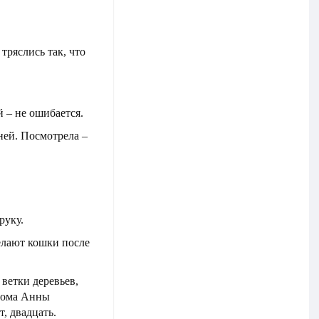
тряслись так, что
й – не ошибается.
ней. Посмотрела –
руку.
елают кошки после
ветки деревьев,
 дома Анны
, двадцать.