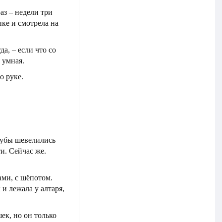
аз – недели три
ике и смотрела на
а, – если что со
 умная.
о руке.
губы шевелились
и. Сейчас же.
ами, с шёпотом.
 и лежала у алтаря,
шек, но он только