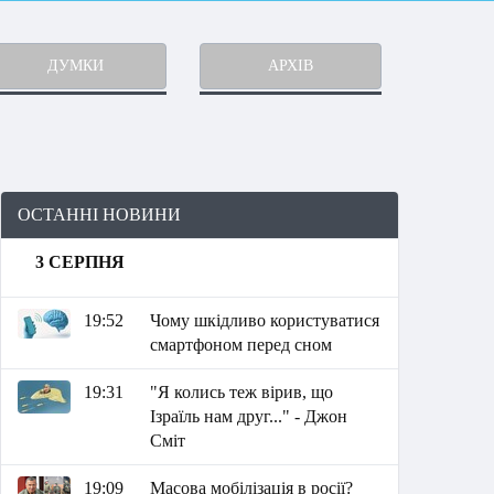
ДУМКИ
АРХІВ
ОСТАННІ НОВИНИ
3 СЕРПНЯ
19:52
Чому шкідливо користуватися
смартфоном перед сном
19:31
"Я колись теж вірив, що
Ізраїль нам друг..." - Джон
Сміт
19:09
Масова мобілізація в росії?