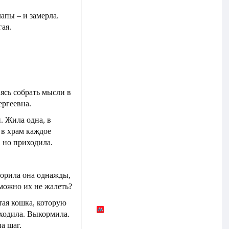
апы – и замерла.
ая.
ясь собрать мысли в
ергеевна.
. Жила одна, в
 в храм каждое
, но приходила.
ворила она однажды,
 можно их не жалеть?
ая кошка, которую
ходила. Выкормила.
а шаг.