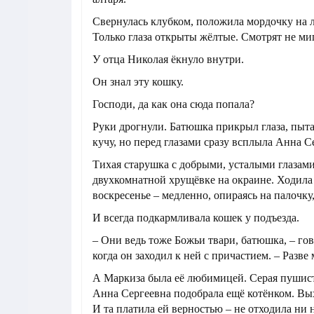
Свернулась клубком, положила мордочку на л
Только глаза открыты жёлтые. Смотрят не миг
У отца Николая ёкнуло внутри.
Он знал эту кошку.
Господи, да как она сюда попала?
Руки дрогнули. Батюшка прикрыл глаза, пыта
кучу, но перед глазами сразу всплыла Анна С
Тихая старушка с добрыми, усталыми глазами
двухкомнатной хрущёвке на окраине. Ходила
воскресенье – медленно, опираясь на палочку
И всегда подкармливала кошек у подъезда.
– Они ведь тоже Божьи твари, батюшка, – го
когда он заходил к ней с причастием. – Разве
А Маркиза была её любимицей. Серая пушист
Анна Сергеевна подобрала ещё котёнком. Вы
И та платила ей верностью – не отходила ни н