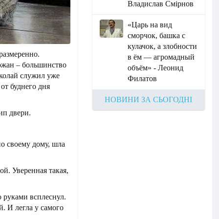
Владислав Смірнов
«Царь на вид
сморчок, башка с
кулачок, а злобности
размеренно.
в ём — агромадный
ожан – большинство
объём» - Леонид
иколай служил уже
Филатов
 от буднего дня
НОВИНИ ЗА СЬОГОДНІ
ип двери.
по своему дому, шла
ой. Уверенная такая,
о руками всплеснул.
. И легла у самого