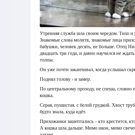
Утренняя служба шла своим чередом. Тихо и 
Знакомые слова молитв, знакомые лица прих
бабушки, человек десять, не больше. Отец Н
двадцать три года, и давно научился не ждать
толпы.
Он уже почти заканчивал, когда услышал скр
Поднял голову - и замер.
По центральному проходу, не спеша, словно 
кошка.
Серая, пушистая, с белой грудкой. Хвост труб
будто знала, куда идёт.
Прихожанки зашептались – кто крестится, кт
А кошка шла дальше. Мимо икон, мимо свечей
алтаря.