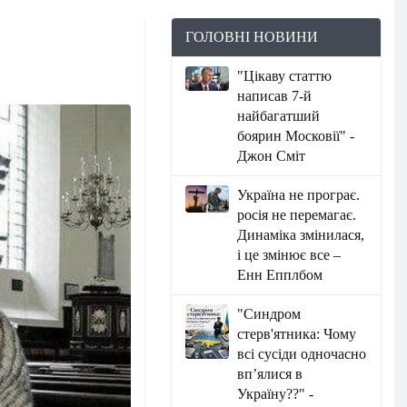
ГОЛОВНІ НОВИНИ
"Цікаву статтю
написав 7-й
найбагатший
боярин Московії" -
Джон Сміт
Україна не програє.
росія не перемагає.
Динаміка змінилася,
і це змінює все –
Енн Епплбом
"Синдром
стерв'ятника: Чому
всі сусіди одночасно
вп’ялися в
Україну??" -