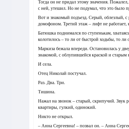
Тогда он не придал этому значения. Пожалел,
с ней, утешил. Но не подумал, что это было 
Вот и знакомый подъезд. Серый, облезлый, с
домофоном. Третий этаж – лифт не работает, 
Батюшка поднимался по ступенькам, хватаясь
колотилось – то ли от быстрой ходьбы, то ли о
Маркиза бежала впереди. Остановилась у две
знакомой, с облупившейся краской и старым 
И села.
Отец Николай постучал.
Раз. Два. Три.
Тишина.
Нажал на звонок – старый, скрипучий. Звук р
квартиры, гулкий, одинокий.
Никто не открыл.
– Анна Сергеевна! – позвал он. – Анна Сергее