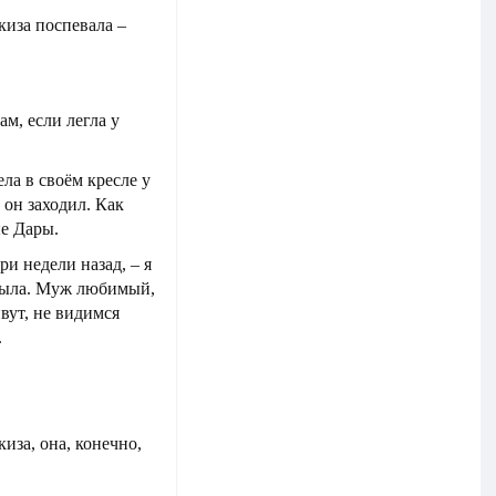
киза поспевала –
ам, если легла у
ла в своём кресле у
 он заходил. Как
е Дары.
ри недели назад, – я
 была. Муж любимый,
ивут, не видимся
.
киза, она, конечно,