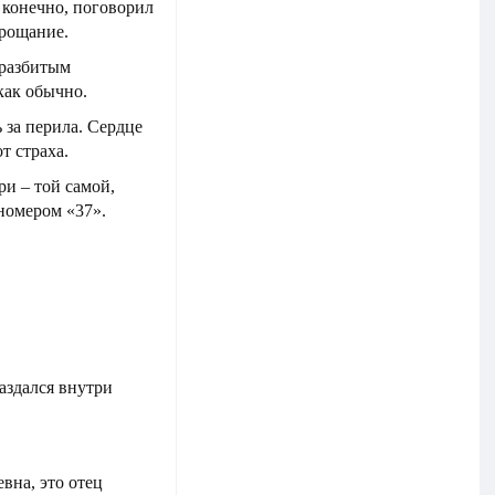
 конечно, поговорил
прощание.
 разбитым
как обычно.
 за перила. Сердце
т страха.
ри – той самой,
номером «37».
аздался внутри
вна, это отец