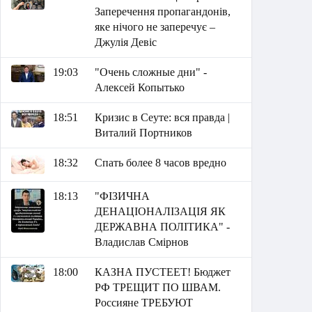
Заперечення пропагандонів,
яке нічого не заперечує –
Джулія Девіс
19:03
"Очень сложные дни" -
Алексей Копытько
18:51
Кризис в Сеуте: вся правда |
Виталий Портников
18:32
Спать более 8 часов вредно
18:13
"ФІЗИЧНА
ДЕНАЦІОНАЛІЗАЦІЯ ЯК
ДЕРЖАВНА ПОЛІТИКА" -
Владислав Смірнов
18:00
КАЗНА ПУСТЕЕТ! Бюджет
РФ ТРЕЩИТ ПО ШВАМ.
Россияне ТРЕБУЮТ