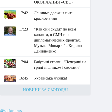
ОКОНЧАНИЯ «СВО»
17:42
Ленивые должны пить
красное вино
17:23
"Как они скулят по всем
каналам, в СМИ и на
дипломатических фронтах.
Музыка Моцарта" - Кирило
Данильченко
17:04
Бабусині страви: "Печериці на
грилі зі шпиком і овочами"
16:45
Українська музика!
НОВИНИ ЗА СЬОГОДНІ
@spektrnews