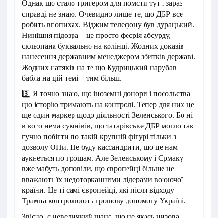
Однак що стало тригером для помсти тут і зараз –
справді не знаю. Очевидно лише те, що ДБР все
робить впопихах. Віджим телефону був дурацький.
Нинішня підозра – це просто феєрія абсурду,
скльопана буквально на колінці. Жодних доказів
нанесення державним менеджером збитків державі.
Жодних натяків на те що Кудрицький нарубав
бабла на цій темі – тим більш.
3️⃣ Я точно знаю, що іноземні донори і посольства
цю історію тримають на контролі. Тепер для них це
ще один маркер щодо діяльності Зеленського. Бо ні
в кого нема сумнівів, що татарівське ДБР могло так
гучно побігти по такій крупній фігурі тільки з
дозволу ОПи. Не буду кассандрити, що це нам
аукнеться по грошам. Але Зеленському і Єрмаку
вже мабуть доповіли, що європейці більше не
вважають їх недоторканними лідерами воюючої
країни. Це ті самі європейці, які після відходу
Трампа контролюють грошову допомогу Україні.
Звісно, є невеличкий шанс, що це якась низова