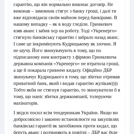
гарантію, що він нормально виконає договір. Не
виконав – замовник стягує з банку гроші, і далі ти
вже відповідаєш своїм майном перед банкірами. В
нашому випадку – як в воду гледіли. Гринкевич
взяв аванс і забив хєр на роботу. Тоді «Укренерго»
стягнуло банківську гарантію і забрало назад аванс.
І саме це інкримінують Кудрицькому як злочин. Я
не шучу. Його звинувачують в тому, що по
підписаному ним контракту з фірмою Гринкевича
державна компанія «Укренерго» не втратила гроші,
а ще й покарала гривнею кидалу. Офіційно ДБР
звинувачує Кудрицького в тому, що збитки отримав
приватний банк, який і видав гарантію жулікам))))
Тобто якби не стягнув гарантію, то звинуватили б в
тому, що наніс збитки держкомпанії, толеруючи
махінаторів.
І звідси посил всім тендерникам України. Якщо ви
добросовісно і законно встановлюєте на закупівлях
банківські гарантії як запобіжник проти кидал, що
беруть аванс і розчиняють в повітрі – ДБР вас буде