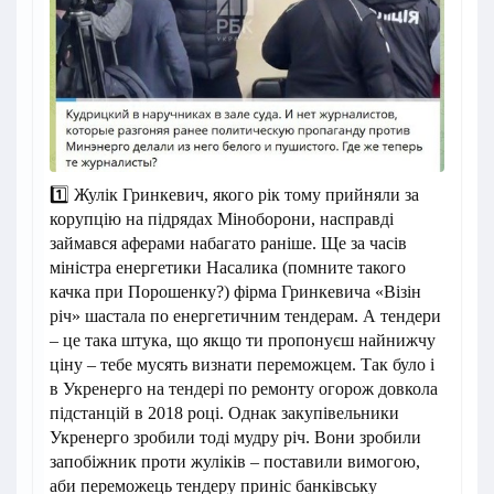
1️⃣ Жулік Гринкевич, якого рік тому прийняли за
корупцію на підрядах Міноборони, насправді
займався аферами набагато раніше. Ще за часів
міністра енергетики Насалика (помните такого
качка при Порошенку?) фірма Гринкевича «Візін
річ» шастала по енергетичним тендерам. А тендери
– це така штука, що якщо ти пропонуєш найнижчу
ціну – тебе мусять визнати переможцем. Так було і
в Укренерго на тендері по ремонту огорож довкола
підстанцій в 2018 році. Однак закупівельники
Укренерго зробили тоді мудру річ. Вони зробили
запобіжник проти жуліків – поставили вимогою,
аби переможець тендеру приніс банківську