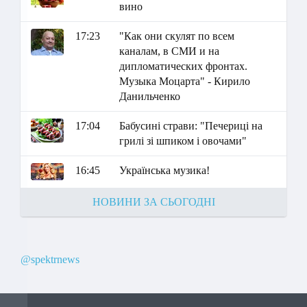
вино
17:23
"Как они скулят по всем
каналам, в СМИ и на
дипломатических фронтах.
Музыка Моцарта" - Кирило
Данильченко
17:04
Бабусині страви: "Печериці на
грилі зі шпиком і овочами"
16:45
Українська музика!
НОВИНИ ЗА СЬОГОДНІ
@spektrnews