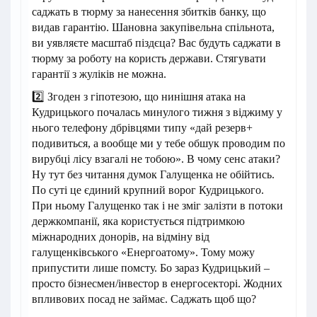
саджать в тюрму за нанесення збитків банку, що
видав гарантію. Шановна закупівельна спільнота,
ви уявляєте масштаб піздєца? Вас будуть саджати в
тюрму за роботу на користь держави. Стягувати
гарантії з жуліків не можна.
2️⃣ Згоден з гіпотезою, що нинішня атака на
Кудрицького почалась минулого тижня з віджиму у
нього телефону дбрівцями типу «дай резерв+
подивиться, а вообще ми у тебе обшук проводим по
вирубці лісу взагалі не тобою». В чому сенс атаки?
Ну тут без читання думок Галущенка не обійтись.
По суті це єдиний крупний ворог Кудрицького.
При ньому Галущенко так і не зміг залізти в потоки
держкомпанії, яка користується підтримкою
міжнародних донорів, на відміну від
галущенківського «Енергоатому». Тому можу
припустити лише помсту. Бо зараз Кудрицький –
просто бізнесмен/інвестор в енергосекторі. Жодних
впливових посад не займає. Саджать щоб що?