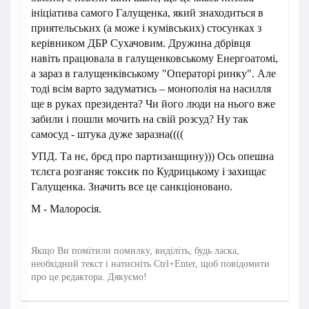
ініціатива самого Галущенка, який знаходиться в
приятельських (а може і кумівських) стосунках з
керівником ДБР Сухачовим. Дружина дбрівця
навіть працювала в галущенковському Енергоатомі,
а зараз в галущенківському "Операторі ринку". Але
тоді всім варто задуматись – монополія на насилля
ще в руках президента? Чи його люди на нього вже
забили і пошли мочить на свій розсуд? Ну так
самосуд - штука дуже заразна((((
УПД. Та нє, брєд про партизанщину))) Ось опешна
тєлєга розганяє токсик по Кудрицькому і захищає
Галущенка. Значить все це санкціоновано.
М - Малоросія.
Якщо Ви помітили помилку, виділіть, будь ласка,
необхідний текст і натисніть Ctrl+Enter, щоб повідомити
про це редактора. Дякуємо!