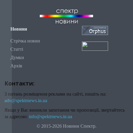
Новини
Стрічка новин
Статті
Думки
Архів
Контакти:
З питань розміщення реклами на сайті, пишіть на:
adv@spektrnews.in.ua
Якщо у Вас виникли запитання чи пропозиції, звертайтесь
за адресою:
info@spektrnews.in.ua
© 2015-2026 Новини Спектр.