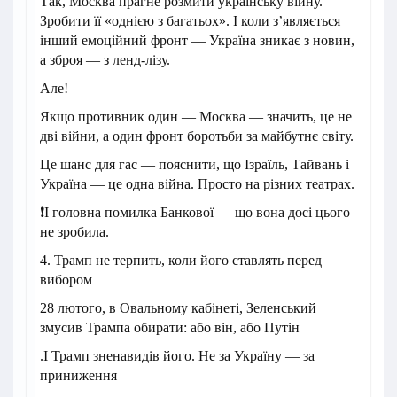
Так, Москва прагне розмити українську війну.
Зробити її «однією з багатьох». І коли з’являється
інший емоційний фронт — Україна зникає з новин,
а зброя — з ленд-лізу.
Але!
Якщо противник один — Москва — значить, це не
дві війни, а один фронт боротьби за майбутнє світу.
Це шанс для гас — пояснити, що Ізраїль, Тайвань і
Україна — це одна війна. Просто на різних театрах.
❗️І головна помилка Банкової — що вона досі цього
не зробила.
4. Трамп не терпить, коли його ставлять перед
вибором
28 лютого, в Овальному кабінеті, Зеленський
змусив Трампа обирати: або він, або Путін
.І Трамп зненавидів його. Не за Україну — за
приниження