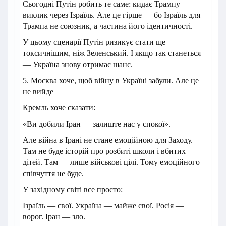
Сьогодні Путін робить те саме: кидає Трампу
виклик через Ізраїль. Але це гірше — бо Ізраїль для
Трампа не союзник, а частина його ідентичності.
У цьому сценарії Путін ризикує стати ще
токсичнішим, ніж Зеленський. І якщо так станеться
— Україна знову отримає шанс.
5. Москва хоче, щоб війну в Україні забули. Але це
не вийде
Кремль хоче сказати:
«Ви добили Іран — залиште нас у спокої».
Але війна в Ірані не стане емоційною для Заходу.
Там не буде історій про розбиті школи і вбитих
дітей. Там — лише військові цілі. Тому емоційного
співчуття не буде.
У західному світі все просто:
Ізраїль — свої. Україна — майже свої. Росія —
ворог. Іран — зло.