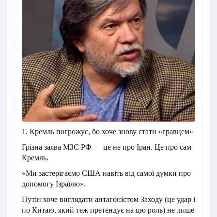
1. Кремль погрожує, бо хоче знову стати «гравцем»
Грізна заява МЗС РФ — це не про Іран. Це про сам
Кремль.
«Ми застерігаємо США навіть від самої думки про
допомогу Ізраїлю».
Путін хоче виглядати антагоністом Заходу (це удар і
по Китаю, який теж претендує на цю роль) не лише