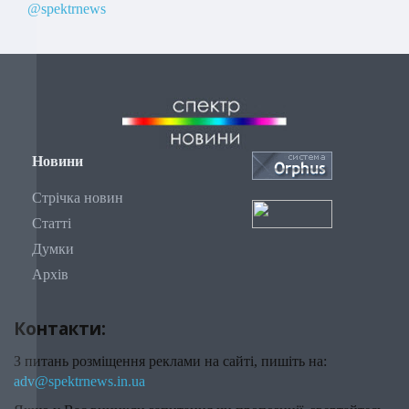
@spektrnews
Новини
Стрічка новин
Статті
Думки
Архів
Контакти:
З питань розміщення реклами на сайті, пишіть на:
adv@spektrnews.in.ua