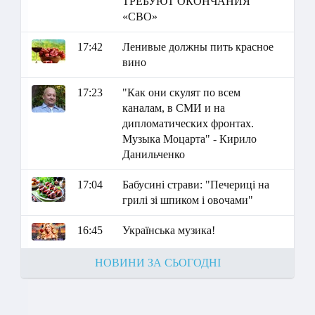
ТРЕБУЮТ ОКОНЧАНИЯ
«СВО»
17:42
Ленивые должны пить красное
вино
17:23
"Как они скулят по всем
каналам, в СМИ и на
дипломатических фронтах.
Музыка Моцарта" - Кирило
Данильченко
17:04
Бабусині страви: "Печериці на
грилі зі шпиком і овочами"
16:45
Українська музика!
НОВИНИ ЗА СЬОГОДНІ