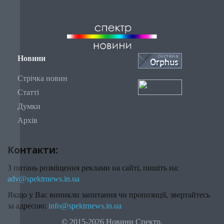
Новини
Стрічка новин
Статті
Думки
Архів
Контакти:
З питань розміщення реклами на сайті, пишіть на:
adv@spektrnews.in.ua
Якщо у Вас виникли запитання чи пропозиції, звертайтесь
за адресою:
info@spektrnews.in.ua
© 2015-2026 Новини Спектр.