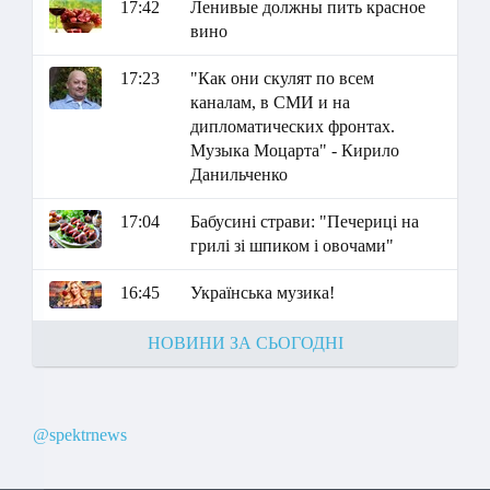
17:42
Ленивые должны пить красное
вино
17:23
"Как они скулят по всем
каналам, в СМИ и на
дипломатических фронтах.
Музыка Моцарта" - Кирило
Данильченко
17:04
Бабусині страви: "Печериці на
грилі зі шпиком і овочами"
16:45
Українська музика!
НОВИНИ ЗА СЬОГОДНІ
@spektrnews