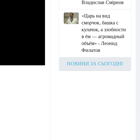
Владислав Смірнов
«Царь на вид
сморчок, башка с
кулачок, а злобности
в ём — агромадный
объём» - Леонид
Филатов
НОВИНИ ЗА СЬОГОДНІ