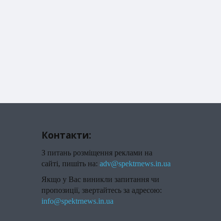
Контакти:
З питань розміщення реклами на
сайті, пишіть на:
adv@spektrnews.in.ua
Якщо у Вас виникли запитання чи
пропозиції, звертайтесь за адресою:
info@spektrnews.in.ua