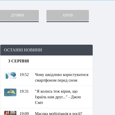
ДУМКИ
АРХІВ
ОСТАННІ НОВИНИ
3 СЕРПНЯ
19:52
Чому шкідливо користуватися
смартфоном перед сном
19:31
"Я колись теж вірив, що
Ізраїль нам друг..." - Джон
Сміт
19:09
Масова мобілізація в росії?