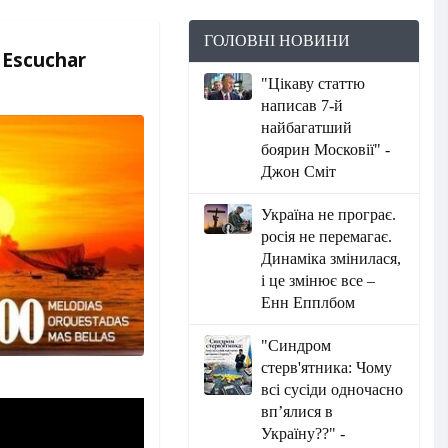
ГОЛОВНІ НОВИНИ
 Escuchar
"Цікаву статтю
написав 7-й
найбагатший
боярин Московії" -
Джон Сміт
Україна не програє.
росія не перемагає.
Динаміка змінилася,
і це змінює все –
Енн Епплбом
"Синдром
стерв'ятника: Чому
всі сусіди одночасно
вп’ялися в
Україну??" -