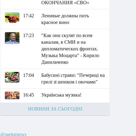
ОКОНЧАНИЯ «СВО»
17:42
Ленивые должны пить
красное вино
17:23
"Как они скулят по всем
каналам, в СМИ и на
дипломатических фронтах.
Музыка Моцарта" - Кирило
Данильченко
17:04
Бабусині страви: "Печериці на
грилі зі шпиком і овочами"
16:45
Українська музика!
НОВИНИ ЗА СЬОГОДНІ
@spektrnews