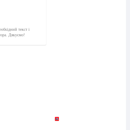
еобхідний текст і
тора. Дякуємо!