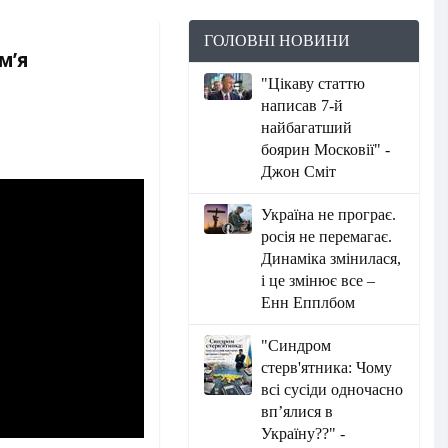
ГОЛОВНІ НОВИНИ
м’я
"Цікаву статтю
написав 7-й
найбагатший
боярин Московії" -
Джон Сміт
Україна не програє.
росія не перемагає.
Динаміка змінилася,
і це змінює все –
Енн Епплбом
"Синдром
стерв'ятника: Чому
всі сусіди одночасно
вп’ялися в
Україну??" -