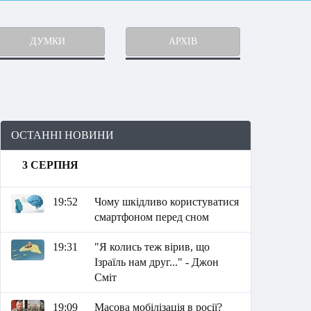
ДУМКИ
АРХІВ
ОСТАННІ НОВИНИ
3 СЕРПНЯ
19:52
Чому шкідливо користуватися
смартфоном перед сном
19:31
"Я колись теж вірив, що
Ізраїль нам друг..." - Джон
Сміт
19:09
Масова мобілізація в росії?