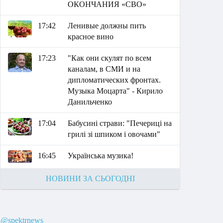
ОКОНЧАНИЯ «СВО»
17:42
Ленивые должны пить
красное вино
17:23
"Как они скулят по всем
каналам, в СМИ и на
дипломатических фронтах.
Музыка Моцарта" - Кирило
Данильченко
17:04
Бабусині страви: "Печериці на
грилі зі шпиком і овочами"
16:45
Українська музика!
НОВИНИ ЗА СЬОГОДНІ
@spektrnews