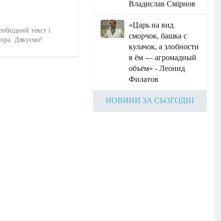
Владислав Смірнов
«Царь на вид
еобхідний текст і
сморчок, башка с
тора. Дякуємо!
кулачок, а злобности
в ём — агромадный
объём» - Леонид
Филатов
НОВИНИ ЗА СЬОГОДНІ