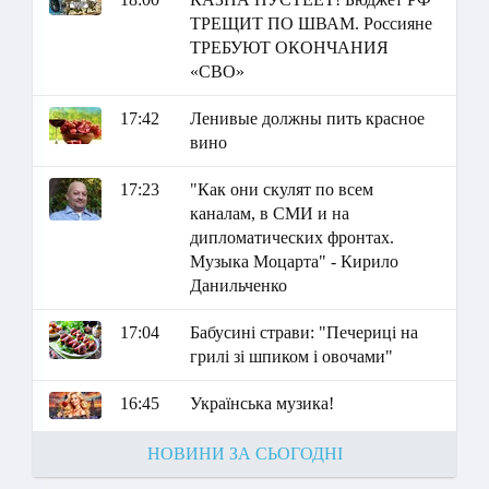
ТРЕЩИТ ПО ШВАМ. Россияне
ТРЕБУЮТ ОКОНЧАНИЯ
«СВО»
17:42
Ленивые должны пить красное
вино
17:23
"Как они скулят по всем
каналам, в СМИ и на
дипломатических фронтах.
Музыка Моцарта" - Кирило
Данильченко
17:04
Бабусині страви: "Печериці на
грилі зі шпиком і овочами"
16:45
Українська музика!
НОВИНИ ЗА СЬОГОДНІ