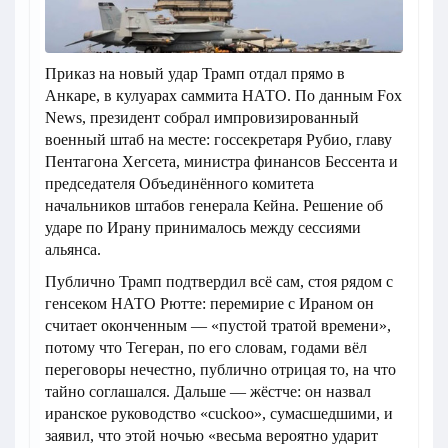
Приказ на новый удар Трамп отдал прямо в
Анкаре, в кулуарах саммита НАТО. По данным Fox
News, президент собрал импровизированный
военный штаб на месте: госсекретаря Рубио, главу
Пентагона Хегсета, министра финансов Бессента и
председателя Объединённого комитета
начальников штабов генерала Кейна. Решение об
ударе по Ирану принималось между сессиями
альянса.
Публично Трамп подтвердил всё сам, стоя рядом с
генсеком НАТО Рютте: перемирие с Ираном он
считает оконченным — «пустой тратой времени»,
потому что Тегеран, по его словам, годами вёл
переговоры нечестно, публично отрицая то, на что
тайно соглашался. Дальше — жёстче: он назвал
иранское руководство «cuckoo», сумасшедшими, и
заявил, что этой ночью «весьма вероятно ударит