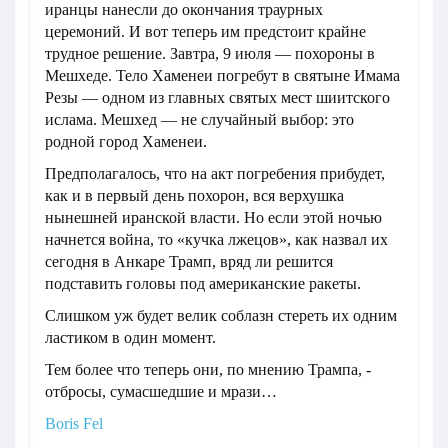
иранцы нанесли до окончания траурных
церемоний. И вот теперь им предстоит крайне
трудное решение. Завтра, 9 июля — похороны в
Мешхеде. Тело Хаменеи погребут в святыне Имама
Резы — одном из главных святых мест шиитского
ислама. Мешхед — не случайный выбор: это
родной город Хаменеи.
Предполагалось, что на акт погребения прибудет,
как и в первый день похорон, вся верхушка
нынешней иранской власти. Но если этой ночью
начнется война, то «кучка лжецов», как назвал их
сегодня в Анкаре Трамп, вряд ли решится
подставить головы под американские ракеты.
Слишком уж будет велик соблазн стереть их одним
ластиком в один момент.
Тем более что теперь они, по мнению Трампа, -
отбросы, сумасшедшие и мрази…
Boris Fel