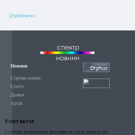
@spektrnews
Новини
Стрічка новин
Статті
Думки
Архів
Контакти:
З питань розміщення реклами на сайті, пишіть на: