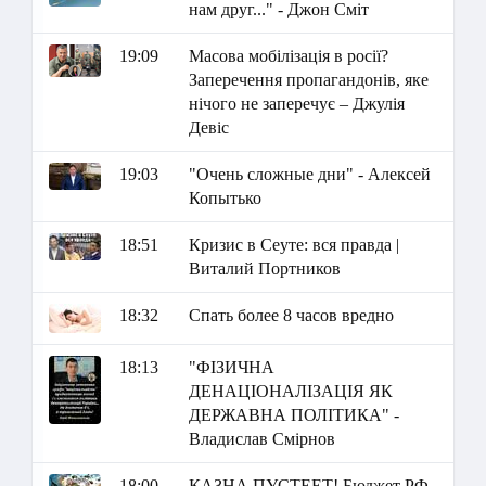
нам друг..." - Джон Сміт
19:09
Масова мобілізація в росії?
Заперечення пропагандонів, яке
нічого не заперечує – Джулія
Девіс
19:03
"Очень сложные дни" - Алексей
Копытько
18:51
Кризис в Сеуте: вся правда |
Виталий Портников
18:32
Спать более 8 часов вредно
18:13
"ФІЗИЧНА
ДЕНАЦІОНАЛІЗАЦІЯ ЯК
ДЕРЖАВНА ПОЛІТИКА" -
Владислав Смірнов
18:00
КАЗНА ПУСТЕЕТ! Бюджет РФ