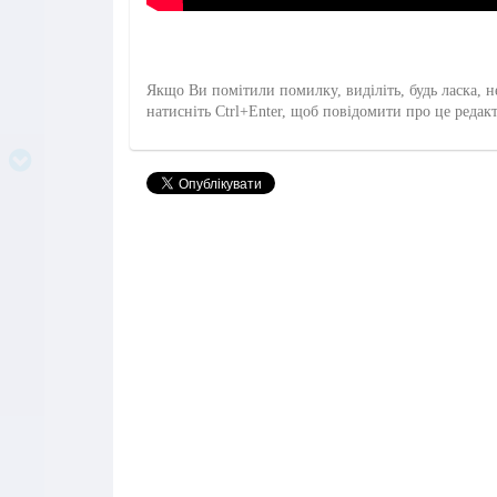
Якщо Ви помітили помилку, виділіть, будь ласка, н
натисніть Ctrl+Enter, щоб повідомити про це редак