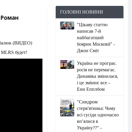
ГОЛОВНІ НОВИНИ
 Роман
"Цікаву статтю
написав 7-й
найбагатший
боярин Московії" -
Джон Сміт
, MLRS будет!
Україна не програє.
росія не перемагає.
Динаміка змінилася,
і це змінює все –
Енн Епплбом
"Синдром
стерв'ятника: Чому
всі сусіди одночасно
вп’ялися в
Україну??" -