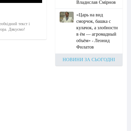
Владислав Смірнов
«Царь на вид
сморчок, башка с
еобхідний текст і
кулачок, а злобности
тора. Дякуємо!
в ём — агромадный
объём» - Леонид
Филатов
НОВИНИ ЗА СЬОГОДНІ