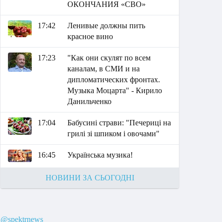
ОКОНЧАНИЯ «СВО»
17:42
Ленивые должны пить
красное вино
17:23
"Как они скулят по всем
каналам, в СМИ и на
дипломатических фронтах.
Музыка Моцарта" - Кирило
Данильченко
17:04
Бабусині страви: "Печериці на
грилі зі шпиком і овочами"
16:45
Українська музика!
НОВИНИ ЗА СЬОГОДНІ
@spektrnews