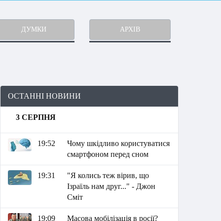
ДУМКИ
АРХІВ
ОСТАННІ НОВИНИ
3 СЕРПНЯ
19:52
Чому шкідливо користуватися
смартфоном перед сном
19:31
"Я колись теж вірив, що
Ізраїль нам друг..." - Джон
Сміт
19:09
Масова мобілізація в росії?