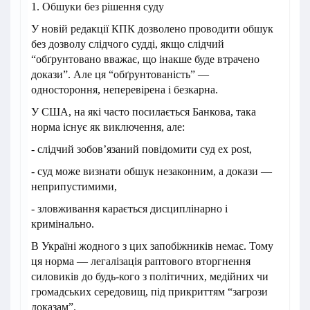
1. Обшуки без рішення суду
У новій редакції КПК дозволено проводити обшук
без дозволу слідчого судді, якщо слідчий
“обґрунтовано вважає, що інакше буде втрачено
докази”. Але ця “обґрунтованість” —
одностороння, неперевірена і безкарна.
У США, на які часто посилається Банкова, така
норма існує як виключення, але:
- слідчий зобов’язаний повідомити суд ex post,
- суд може визнати обшук незаконним, а докази —
неприпустимими,
- зловживання карається дисциплінарно і
кримінально.
В Україні жодного з цих запобіжників немає. Тому
ця норма — легалізація раптового вторгнення
силовиків до будь-кого з політичних, медійних чи
громадських середовищ, під прикриттям “загрози
доказам”.