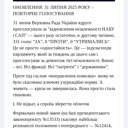
ОНОВЛЕННЯ: 31 ЛИПНЯ 2025 РОКУ –
ПОВТОРНЕ ГОЛОСУВАННЯ
31 липня Верховна Рада України вдруге
проголосувала за "відновлення незалежності НАБУ
і САП" — цього разу остаточно, в другому читанні,
331 голос “ЗА”, 0 “ПРОТИ”, 0 “УТРИМАЛИСЬ”.
Це не просто «одностайність». Це — індульгенція
парламенту, який за тиждень до цього сам і
проголосував за демонтаж тієї незалежності. Винні
– всі. Всі фракції. Всі “патріоти” і “державники”.
Проте під гаслом «виправлення помилки» знову не
було скасовано ключові узурпаційні норми. А
значить — криза не завершилась. Вона просто стала
тіньовою.
I. Не відкат, а спроба зберегти обличчя
Формально новий закон (на базі президентського
законопроєкту №13533) скасовує найбільш
резонансні положення з попереднього — №12414,