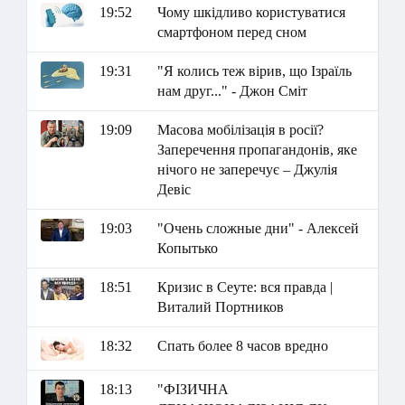
19:52
Чому шкідливо користуватися
смартфоном перед сном
19:31
"Я колись теж вірив, що Ізраїль
нам друг..." - Джон Сміт
19:09
Масова мобілізація в росії?
Заперечення пропагандонів, яке
нічого не заперечує – Джулія
Девіс
19:03
"Очень сложные дни" - Алексей
Копытько
18:51
Кризис в Сеуте: вся правда |
Виталий Портников
18:32
Спать более 8 часов вредно
18:13
"ФІЗИЧНА