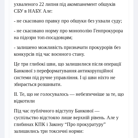
ухваленого 22 липня під акомпанемент обшуків
СБУ в НАБУ. Але:
- не скасовано правку про обшуки без ухвали суду;
- не скасовано норму про монополію Генпрокурора
на підозри топ-посадовцям;
- залишено можливість призначати прокурорів без
конкурсів під час воєнного стану.
Це три глибокі шви, що залишилися після операції
Банкової з переформатування антикорупційної
системи під ручне управління. І ці шви ніхто не
збирається розшивати.
II. Те, що не голосувалось — небезпечніше за те, що
відкотили
Під час публічного відступу Банкової —
суспільство відстояло лише верхній рівень. Але у
глибинах КПК і Закону “Про прокуратуру”
залишились три токсичні норми: