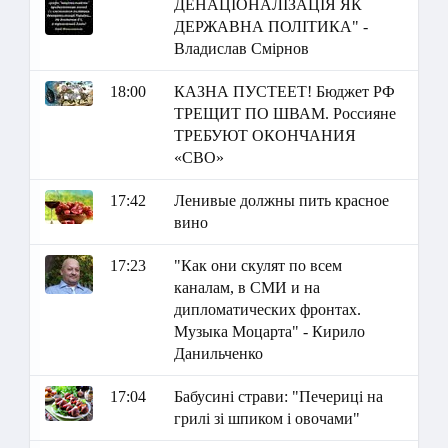
ДЕНАЦІОНАЛІЗАЦІЯ ЯК
ДЕРЖАВНА ПОЛІТИКА" -
Владислав Смірнов
18:00
КАЗНА ПУСТЕЕТ! Бюджет РФ
ТРЕЩИТ ПО ШВАМ. Россияне
ТРЕБУЮТ ОКОНЧАНИЯ
«СВО»
17:42
Ленивые должны пить красное
вино
17:23
"Как они скулят по всем
каналам, в СМИ и на
дипломатических фронтах.
Музыка Моцарта" - Кирило
Данильченко
17:04
Бабусині страви: "Печериці на
грилі зі шпиком і овочами"