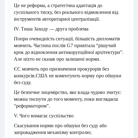
Це не реформа, а стратегічна адаптація до
суспільного тиску, без реального відмовлення від
інструментів авторитарної централізації.
IV. Тиша Заходу — друга проблема
Попри очевидність ситуації, більшість дипломатів
мовчить. Частина послів G7 привітала “рішучий
крок до відновлення антикорупційної архітектури”.
Але ніхто не сказав про залишені норми.
ЄС мовчить про призначення прокурорів без
конкурсів.США не коментують норму про обшуки
без суду.
Це безпечне лицемірство, яке влада чудово зчитує:
можна тиснути до того моменту, поки виглядаєш
“реформатором”.
V. Чого вимагає суспільство
Скасування норми про обшуки без суду або
запровадження механізму контролю;