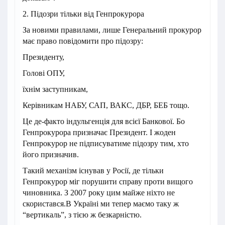
2. Підозри тільки від Генпрокурора
За новими правилами, лише Генеральний прокурор
має право повідомити про підозру:
Президенту,
Голові ОПУ,
їхнім заступникам,
Керівникам НАБУ, САП, ВАКС, ДБР, БЕБ тощо.
Це де-факто індульгенція для всієї Банкової. Бо
Генпрокурора призначає Президент. І жоден
Генпрокурор не підписуватиме підозру тим, хто
його призначив.
Такий механізм існував у Росії, де тільки
Генпрокурор міг порушити справу проти вищого
чиновника. З 2007 року цим майже ніхто не
скористався.В Україні ми тепер маємо таку ж
“вертикаль”, з тією ж безкарністю.