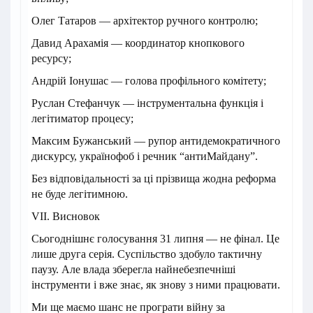
Олег Татаров — архітектор ручного контролю;
Давид Арахамія — координатор кнопкового
ресурсу;
Андрій Іонушас — голова профільного комітету;
Руслан Стефанчук — інструментальна функція і
легітиматор процесу;
Максим Бужанський — рупор антидемократичного
дискурсу, українофоб і речник “антиМайдану”.
Без відповідальності за ці прізвища жодна реформа
не буде легітимною.
VII. Висновок
Сьогоднішнє голосування 31 липня — не фінал. Це
лише друга серія. Суспільство здобуло тактичну
паузу. Але влада зберегла найнебезпечніші
інструменти і вже знає, як знову з ними працювати.
Ми ще маємо шанс не програти війну за