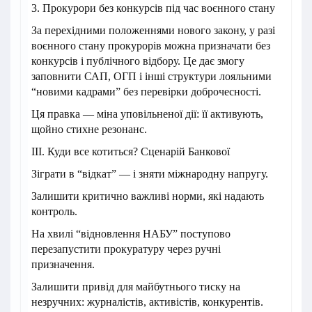
3. Прокурори без конкурсів під час воєнного стану
За перехідними положеннями нового закону, у разі
воєнного стану прокурорів можна призначати без
конкурсів і публічного відбору. Це дає змогу
заповнити САП, ОГП і інші структури лояльними
“новими кадрами” без перевірки доброчесності.
Ця правка — міна уповільненої дії: її активують,
щойно стихне резонанс.
III. Куди все котиться? Сценарій Банкової
Зіграти в “відкат” — і зняти міжнародну напругу.
Залишити критично важливі норми, які надають
контроль.
На хвилі “відновлення НАБУ” поступово
перезапустити прокуратуру через ручні
призначення.
Залишити привід для майбутнього тиску на
незручних: журналістів, активістів, конкурентів.