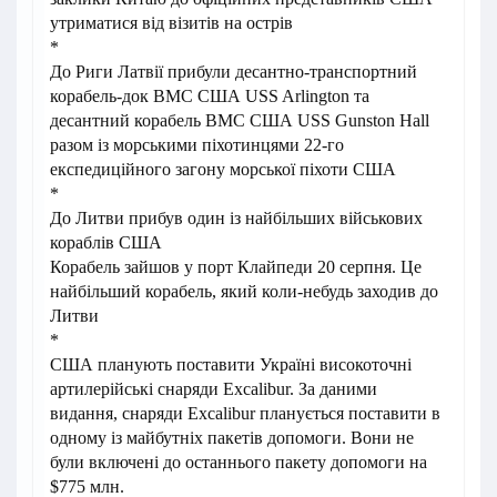
утриматися від візитів на острів
*
До Риги Латвії прибули десантно-транспортний
корабель-док ВМС США USS Arlington та
десантний корабель ВМС США USS Gunston Hall
разом із морськими піхотинцями 22-го
експедиційного загону морської піхоти США
*
До Литви прибув один із найбільших військових
кораблів США
Корабель зайшов у порт Клайпеди 20 серпня. Це
найбільший корабель, який коли-небудь заходив до
Литви
*
США планують поставити Україні високоточні
артилерійські снаряди Excalibur. За даними
видання, снаряди Excalibur планується поставити в
одному із майбутніх пакетів допомоги. Вони не
були включені до останнього пакету допомоги на
$775 млн.