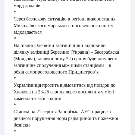
млрд доларів
*
Через безпекову ситуацію в регіоні використання
Миколаївського морського торговельного порту
відкладається
*
На півдні Одещини залізничники відновили
ділянку залізниці Березино (Україна) – Басарабяска
(Молдова), завдяки чому 22 серпня буде запущено
залізничне сполучення між цими станціями – в
обхід самопроголошеного Придністров’я
*
Укрзалізниця просить відмовитись від поїздок до
Харкова на 23-25 серпня через посилення у місті
комендантської години
*
Станом на 21 серпня Запорізька АЕС працює з
ризиком порушення норм радіаційної та пожежної
безпеки
*