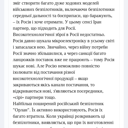
зміг створити багато дуже ходових моделей
військових безпілотників, включаючи безпілотники
середньої дальності та боєприпаси, що баражують,
– їх Росія і хоче отримати. У цьому сенсі Іран
партнер, що підходить для Росії.
Високотехнологічної зброї в Росії недостатньо.
Росія давно шукала мікроелектроніку в усьому світі
і запасалася нею. Звичайно, через війну потреби
Росії значно збільшилися, а через санкції багато
ланцюжків поставок вже не працюють – тому Росія
шукає нові. Але Росію неможливо повністю
ізолювати від постачання різної
високотехнологічної продукції – якщо
закриваються якісь канали постачання, то
відкриваються нові, з'являються посередники,
«сірі» партнери тощо.
Найбільш поширений російський безпілотник
"Орлан". Їх активно використовують, Росія їх
багато втратила. Коли українці розкривають ці
безпілотники, виявляється, що при їх виготовленні