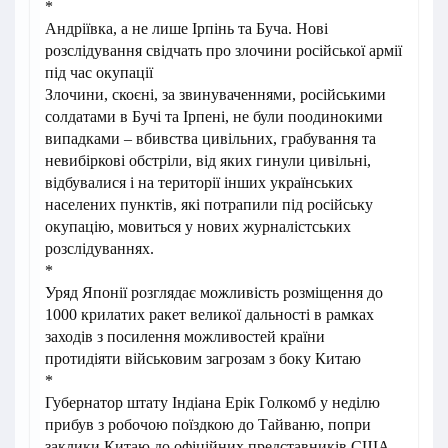
*
Андріївка, а не лише Ірпінь та Буча. Нові
розслідування свідчать про злочини російської армії
під час окупації
Злочини, скоєні, за звинуваченнями, російськими
солдатами в Бучі та Ірпені, не були поодинокими
випадками – вбивства цивільних, грабування та
невибіркові обстріли, від яких гинули цивільні,
відбувалися і на території інших українських
населених пунктів, які потрапили під російську
окупацію, мовиться у нових журналістських
розслідуваннях.
*
Уряд Японії розглядає можливість розміщення до
1000 крилатих ракет великої дальності в рамках
заходів з посилення можливостей країни
протидіяти військовим загрозам з боку Китаю
*
Губернатор штату Індіана Ерік Голкомб у неділю
прибув з робочою поїздкою до Тайваню, попри
заклики Китаю до офіційних представників США