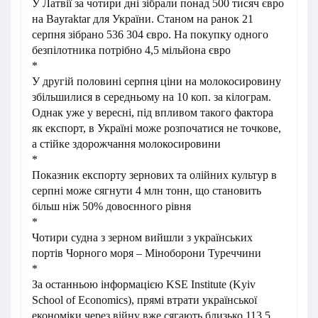
У Латвії за чотири дні зібрали понад 500 тисяч євро
на Bayraktar для України. Станом на ранок 21
серпня зібрано 536 304 євро. На покупку одного
безпілотника потрібно 4,5 мільйона євро
*
У другій половині серпня ціни на молокосировину
збільшилися в середньому на 10 коп. за кілограм.
Однак уже у вересні, під впливом такого фактора
як експорт, в Україні може розпочатися не точкове,
а стійке здорожчання молокосировини
*
Показник експорту зернових та олійних культур в
серпні може сягнути 4 млн тонн, що становить
більш ніж 50% довоєнного рівня
*
Чотири судна з зерном вийшли з українських
портів Чорного моря – Міноборони Туреччини
*
За останньою інформацією KSE Institute (Kyiv
School of Economics), прямі втрати української
економіки через війну вже сягають близько 113,5