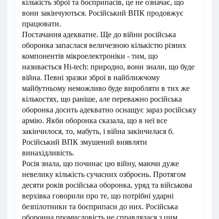
кількість зброї та боєприпасів, це не означає, що
вони закінчуються. Російський ВПК продовжує
працювати.
Постачання адекватне. Ще до війни російська
оборонка запаслася величезною кількістю різних
компонентів мікроелектроніки - тим, що
називається Hi-tech: природно, вони знали, що буде
війна. Певні зразки зброї в найближчому
майбутньому неможливо буде виробляти в тих же
кількостях, що раніше, але переважно російська
оборонка досить адекватно оснащує зараз російську
армію. Якби оборонка сказала, що в неї все
закінчилося, то, мабуть, і війна закінчилася б.
Російський ВПК змушений виявляти
винахідливість.
Росія знала, що починає цю війну, маючи дуже
невелику кількість сучасних озброєнь. Протягом
десяти років російська оборонка, уряд та військова
верхівка говорили про те, що потрібні ударні
безпілотники та боєприпаси до них. Російська
оборонна промисловість не справлялася з цим