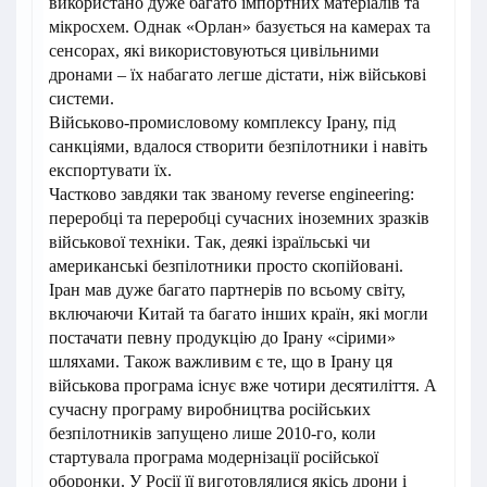
використано дуже багато імпортних матеріалів та
мікросхем. Однак «Орлан» базується на камерах та
сенсорах, які використовуються цивільними
дронами – їх набагато легше дістати, ніж військові
системи.
Військово-промисловому комплексу Ірану, під
санкціями, вдалося створити безпілотники і навіть
експортувати їх.
Частково завдяки так званому reverse engineering:
переробці та переробці сучасних іноземних зразків
військової техніки. Так, деякі ізраїльські чи
американські безпілотники просто скопійовані.
Іран мав дуже багато партнерів по всьому світу,
включаючи Китай та багато інших країн, які могли
постачати певну продукцію до Ірану «сірими»
шляхами. Також важливим є те, що в Ірану ця
військова програма існує вже чотири десятиліття. А
сучасну програму виробництва російських
безпілотників запущено лише 2010-го, коли
стартувала програма модернізації російської
оборонки. У Росії її виготовлялися якісь дрони і