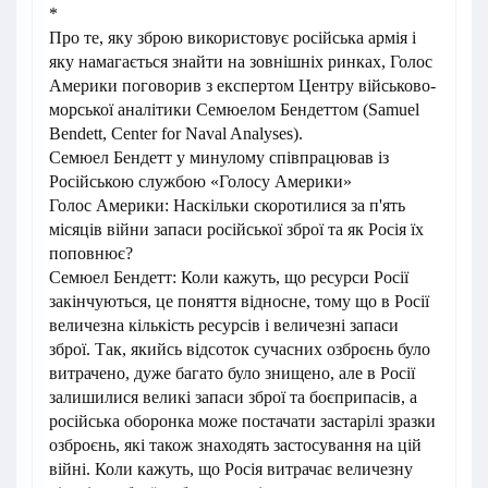
*
Про те, яку зброю використовує російська армія і
яку намагається знайти на зовнішніх ринках, Голос
Америки поговорив з експертом Центру військово-
морської аналітики Семюелом Бендеттом (Samuel
Bendett, Center for Naval Analyses).
Семюел Бендетт у минулому співпрацював із
Російською службою «Голосу Америки»
Голос Америки: Наскільки скоротилися за п'ять
місяців війни запаси російської зброї та як Росія їх
поповнює?
Семюел Бендетт: Коли кажуть, що ресурси Росії
закінчуються, це поняття відносне, тому що в Росії
величезна кількість ресурсів і величезні запаси
зброї. Так, якийсь відсоток сучасних озброєнь було
витрачено, дуже багато було знищено, але в Росії
залишилися великі запаси зброї та боєприпасів, а
російська оборонка може постачати застарілі зразки
озброєнь, які також знаходять застосування на цій
війні. Коли кажуть, що Росія витрачає величезну