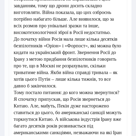
завданням, тому що дрони досить складно
виготовляти. Війна показала, що цих озброєнь
потрібно набагато більше. Але виявилося, що за
всіх розмов про унікальні зразки та інше,
високотехнологічної зброї в Росії недостатньо.
До початку війни Росія мала лише кілька десятків
безпілотників «Оріон» і «Форпост», які можна було
кидати на український фронт. Звернення Росії до
Ірану з метою придбання безпілотників говорить
про те, що в Москві не розрахували, скільки
триватиме війна. Якби війна справді тривала – як
хотів цього Путін – лише кілька тижнів, то все
давно б закінчилося.
Тому постало питання: до кого можна звернутися?
Я спочатку припускав, що Росія звернеться до
Китаю. Але, мабуть, Пекін дуже насторожено
ставиться до цього, бо американські санкції можуть
торкнутися Китаю. А військова індустрія Ірану вже
багато десятків років розвивається під
американськими санкціями, незважаючи на які Іран