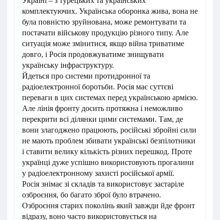
Україні – з турецьких та українських
комплектуючих. Українська оборонка жива, вона не
була повністю зруйнована, може ремонтувати та
постачати військову продукцію різного типу. Але
ситуація може змінитися, якщо війна триватиме
довго, і Росія продовжуватиме знищувати
українську інфраструктуру.
Йдеться про системи протидронної та
радіоелектронної боротьби. Росія має суттєві
переваги в цих системах перед українською армією.
Але лінія фронту досить протяжна і неможливо
перекрити всі ділянки цими системами. Там, де
вони злагоджено працюють, російські збройні сили
не мають проблем збивати українські безпілотники
і ставити велику кількість різних перешкод. Проте
українці дуже успішно використовують прогалини
у радіоелектронному захисті російської армії.
Росія знімає зі складів та використовує застаріле
озброєння, бо багато зброї було втрачено.
Озброєння старих поколінь який завжди йде фронт
відразу, воно часто використовується на