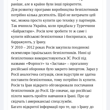
раніше, але в країни були інші пріоритети.
Для розвитку програми виробництва безпілотників
потрібно кілька десятиліть. Щоб не витрачати цей
час, можна просто купити цю техніку у партнерів.
Так вчинила Україна, коли придбала у Туреччини
«Байрактари». Росія хоче зробити те ж саме і
купити військові безпілотники і боєприпаси, що
барражують, у Ірану.
У 2010 – 2012 роках Росія закупила поодинокі
екземпляри ізраїльських безпілотників. Нині ці
безпілотники використовуються ЗС Росії під
назвами «Форпост» та «Застава» – прогалину
російської оборонки було закрито імпортом. Зараз у
Росії аналогічна ситуація, своя індустрія не здатна
поставити безпілотники, тому потрібно їх купити.
Росія та Іран відкрито обговорювали постачання
безпілотників до Росії. Це означає, що російські
пілоти мають пройти навчання в Ірані. Про це
свідчать і американські спецслужби.
Багато відкритої інформації про те, що з Ірану до