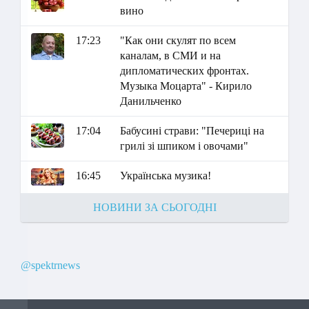
вино
17:23
"Как они скулят по всем
каналам, в СМИ и на
дипломатических фронтах.
Музыка Моцарта" - Кирило
Данильченко
17:04
Бабусині страви: "Печериці на
грилі зі шпиком і овочами"
16:45
Українська музика!
НОВИНИ ЗА СЬОГОДНІ
@spektrnews