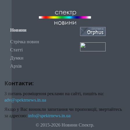
Новини
Стрічка новин
Статті
Думки
Архів
Контакти:
З питань розміщення реклами на сайті, пишіть на:
adv@spektrnews.in.ua
Якщо у Вас виникли запитання чи пропозиції, звертайтесь
за адресою:
info@spektrnews.in.ua
© 2015-2026 Новини Спектр.