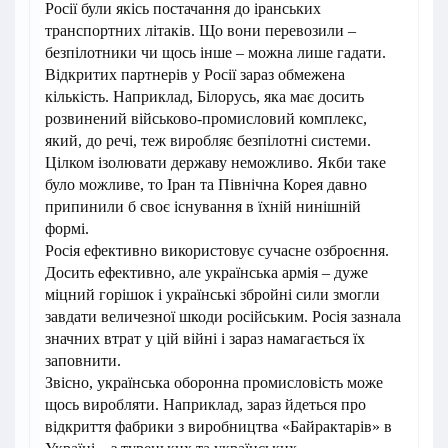
Росії були якісь постачання до іранських
транспортних літаків. Що вони перевозили –
безпілотники чи щось інше – можна лише гадати.
Відкритих партнерів у Росії зараз обмежена
кількість. Наприклад, Білорусь, яка має досить
розвинений військово-промисловий комплекс,
який, до речі, теж виробляє безпілотні системи.
Цілком ізолювати державу неможливо. Якби таке
було можливе, то Іран та Північна Корея давно
припинили б своє існування в їхній нинішній
формі.
Росія ефективно використовує сучасне озброєння.
Досить ефективно, але українська армія – дуже
міцний горішок і українські збройні сили змогли
завдати величезної шкоди російським. Росія зазнала
значних втрат у цій війні і зараз намагається їх
заповнити.
Звісно, ​​українська оборонна промисловість може
щось виробляти. Наприклад, зараз йдеться про
відкриття фабрики з виробництва «Байрактарів» в