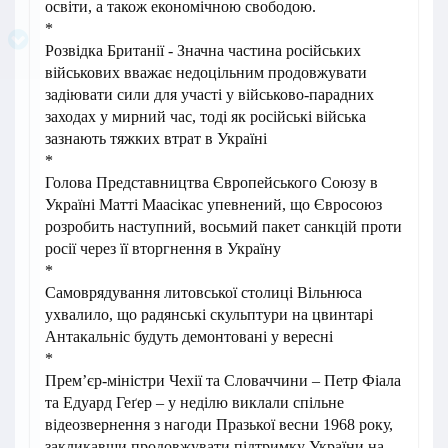
освіти, а також економічною свободою.
*
Розвідка Британії - Значна частина російських
військових вважає недоцільним продовжувати
задіювати сили для участі у військово-парадних
заходах у мирний час, тоді як російські війська
зазнають тяжких втрат в Україні
*
Голова Представництва Європейського Союзу в
Україні Матті Маасікас упевнений, що Євросоюз
розробить наступний, восьмий пакет санкцій проти
росії через її вторгнення в Україну
*
Самоврядування литовської столиці Вільнюса
ухвалило, що радянські скульптури на цвинтарі
Антакальніс будуть демонтовані у вересні
*
Прем’єр-міністри Чехії та Словаччини – Петр Фіала
та Едуард Геґер – у неділю виклали спільне
відеозвернення з нагоди Празької весни 1968 року,
закликавши продовжувати підтримку України на