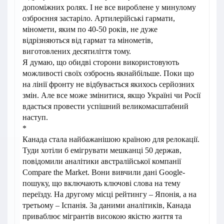
допоміжних ролях. І не все вироблене у минулому
озброєння застаріло. Артилерійські гармати,
міномети, яким по 40-50 років, не дуже
відрізняються від гармат та мінометів,
виготовлених десятиліття тому.
Я думаю, що обидві сторони використовують
можливості своїх озброєнь якнайбільше. Поки що
на лінії фронту не відбувається якихось серйозних
змін. Але все може змінитися, якщо Україні чи Росії
вдасться провести успішний великомасштабний
наступ.
*
Канада стала найбажанішою країною для релокації.
Туди хотіли б емігрувати мешканці 50 держав,
повідомили аналітики австралійської компанії
Compare the Market. Вони вивчили дані Google-
пошуку, що включають ключові слова на тему
переїзду. На другому місці рейтингу – Японія, а на
третьому – Іспанія. За даними аналітиків, Канада
приваблює мігрантів високою якістю життя та