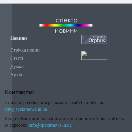
Новини
Стрічка новин
Статті
Думки
Архів
Контакти:
З питань розміщення реклами на сайті, пишіть на:
adv@spektrnews.in.ua
Якщо у Вас виникли запитання чи пропозиції, звертайтесь
за адресою:
info@spektrnews.in.ua