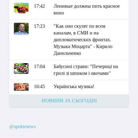
17:42
Ленивые должны пить красное
вино
17:23
"Как они скулят по всем
каналам, в СМИ и на
дипломатических фронтах.
Музыка Моцарта" - Кирило
Данильченко
17:04
Бабусині страви: "Печериці на
грилі зі шпиком і овочами"
16:45
Українська музика!
НОВИНИ ЗА СЬОГОДНІ
@spektrnews