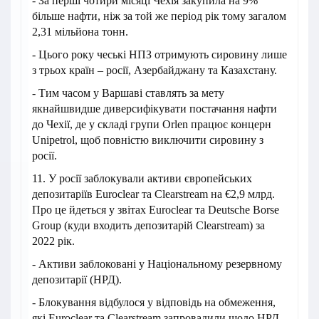
- За перші чотири місяці Чехія закупила на 9%
більше нафти, ніж за той же період рік тому загалом
2,31 мільйона тонн.
- Цього року чеські НПЗ отримують сировину лише
з трьох країн – росії, Азербайджану та Казахстану.
- Тим часом у Варшаві ставлять за мету
якнайшвидше диверсифікувати постачання нафти
до Чехії, де у складі групи Orlen працює концерн
Unipetrol, щоб повністю виключити сировину з
росії.
11. У росії заблокували активи європейських
депозитаріїв Euroclear та Clearstream на €2,9 млрд.
Про це йдеться у звітах Euroclear та Deutsche Borse
Group (куди входить депозитарій Clearstream) за
2022 рік.
- Активи заблоковані у Національному резервному
депозитарії (НРД).
- Блокування відбулося у відповідь на обмеження,
які Euroclear та Clearstream запровадили щодо НРД,