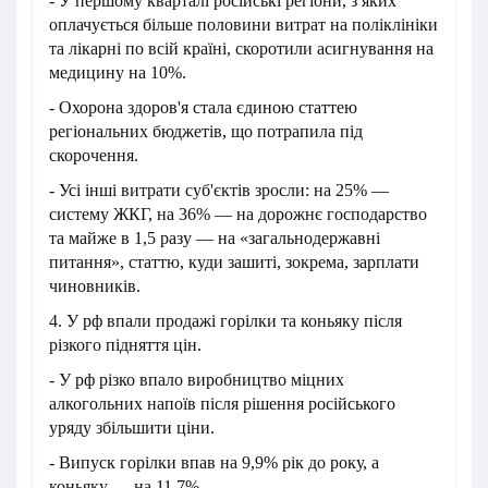
- У першому кварталі російські регіони, з яких
оплачується більше половини витрат на поліклініки
та лікарні по всій країні, скоротили асигнування на
медицину на 10%.
- Охорона здоров'я стала єдиною статтею
регіональних бюджетів, що потрапила під
скорочення.
- Усі інші витрати суб'єктів зросли: на 25% —
систему ЖКГ, на 36% — на дорожнє господарство
та майже в 1,5 разу — на «загальнодержавні
питання», статтю, куди зашиті, зокрема, зарплати
чиновників.
4. У рф впали продажі горілки та коньяку після
різкого підняття цін.
- У рф різко впало виробництво міцних
алкогольних напоїв після рішення російського
уряду збільшити ціни.
- Випуск горілки впав на 9,9% рік до року, а
коньяку — на 11,7%.