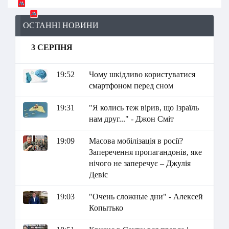
ОСТАННІ НОВИНИ
3 СЕРПНЯ
19:52
Чому шкідливо користуватися
смартфоном перед сном
19:31
"Я колись теж вірив, що Ізраїль
нам друг..." - Джон Сміт
19:09
Масова мобілізація в росії?
Заперечення пропагандонів, яке
нічого не заперечує – Джулія
Девіс
19:03
"Очень сложные дни" - Алексей
Копытько