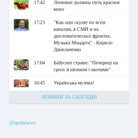
17:42
Ленивые должны пить красное
вино
17:23
"Как они скулят по всем
каналам, в СМИ и на
дипломатических фронтах.
Музыка Моцарта" - Кирило
Данильченко
17:04
Бабусині страви: "Печериці на
грилі зі шпиком і овочами"
16:45
Українська музика!
НОВИНИ ЗА СЬОГОДНІ
@spektrnews