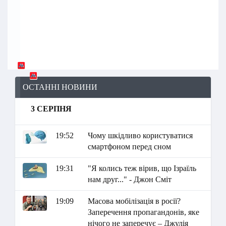
ОСТАННІ НОВИНИ
3 СЕРПНЯ
19:52
Чому шкідливо користуватися
смартфоном перед сном
19:31
"Я колись теж вірив, що Ізраїль
нам друг..." - Джон Сміт
19:09
Масова мобілізація в росії?
Заперечення пропагандонів, яке
нічого не заперечує – Джулія