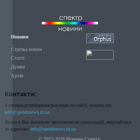
Новини
Стрічка новин
Статті
Думки
Архів
Контакти:
З питань розміщення реклами на сайті, пишіть на:
adv@spektrnews.in.ua
Якщо у Вас виникли запитання чи пропозиції, звертайтесь
за адресою:
info@spektrnews.in.ua
© 2015-2026 Новини Спектр.