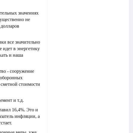
ительных значениях
существенно не
 долларов
ики все значительно
е идет в энергетику
кать и наша
тво - сооружение
 оборонных
 сметной стоимости
емент и т.д.
тавил 16,4%. Это и
затель инфляции, а
стает.
ционные меры, уже