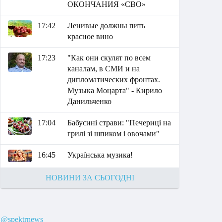
ОКОНЧАНИЯ «СВО»
17:42
Ленивые должны пить
красное вино
17:23
"Как они скулят по всем
каналам, в СМИ и на
дипломатических фронтах.
Музыка Моцарта" - Кирило
Данильченко
17:04
Бабусині страви: "Печериці на
грилі зі шпиком і овочами"
16:45
Українська музика!
НОВИНИ ЗА СЬОГОДНІ
@spektrnews