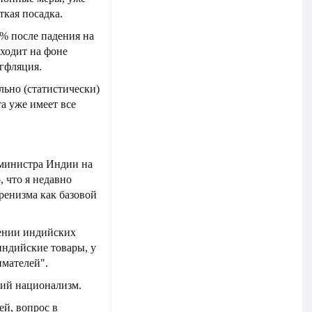
кая посадка.
5% после падения на
сходит на фоне
гфляция.
льно (статистически)
та уже имеет все
-министра Индии на
, что я недавно
ренизма как базовой
шении индийских
индийские товары, у
мателей".
кий национализм.
ей, вопрос в