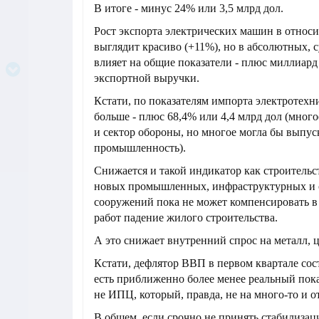
В итоге - минус 24% или 3,5 млрд дол.
Рост экспорта электрических машин в относ
выглядит красиво (+11%), но в абсолютных, 
влияет на общие показатели - плюс миллиард
экспортной выручки.
Кстати, по показателям импорта электротехн
больше - плюс 68,4% или 4,4 млрд дол (много
и сектор обороны, но многое могла бы выпус
промышленность).
Снижается и такой индикатор как строительс
новых промышленных, инфраструктурных и
сооружений пока не может компенсировать в
работ падение жилого строительства.
А это снижает внутренний спрос на металл, ц
Кстати, дефлятор ВВП в первом квартале сос
есть приближенно более менее реальный пока
не ИПЦ, который, правда, не на много-то и от
В общем, если срочно не принять стабилиза