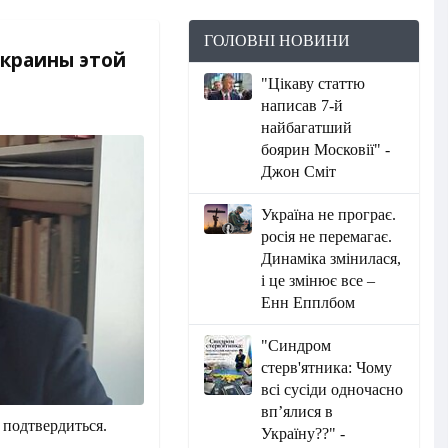
ГОЛОВНІ НОВИНИ
Украины этой
"Цікаву статтю
написав 7-й
найбагатший
боярин Московії" -
Джон Сміт
Україна не програє.
росія не перемагає.
Динаміка змінилася,
і це змінює все –
Енн Епплбом
"Синдром
стерв'ятника: Чому
всі сусіди одночасно
вп’ялися в
 подтвердиться.
Україну??" -