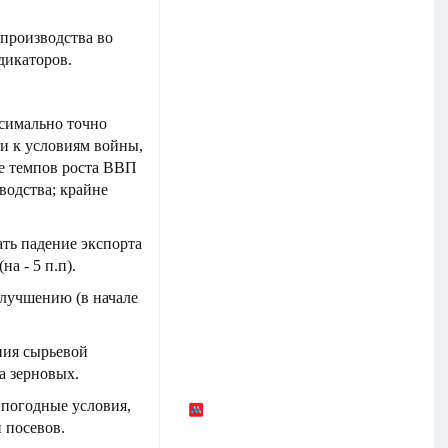
мпроизводства во
дикаторов.
симально точно
и к условиям войны,
ие темпов роста ВВП
водства; крайне
ть падение экспорта
а - 5 п.п).
 улучшению (в начале
ния сырьевой
а зерновых.
, погодные условия,
 посевов.