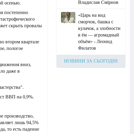
Владислав Смірнов
ой осенью.
ия постепенно
«Царь на вид
атастрофического
сморчок, башка с
ожет скрыть провалы
кулачок, а злобности
в ём — агромадный
объём» - Леонид
во втором квартале
Филатов
ое, пологое
НОВИНИ ЗА СЬОГОДНІ
 движения вниз,
шло даже в
мастерства".
ост ВВП на 0,9%.
е производство,
тавляет лишь 94,5%
а, то есть падение