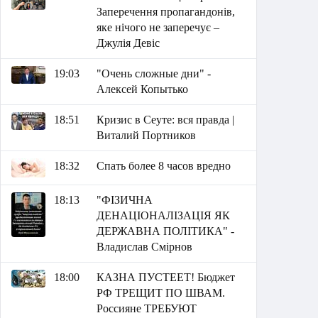
Заперечення пропагандонів,
яке нічого не заперечує –
Джулія Девіс
19:03
"Очень сложные дни" -
Алексей Копытько
18:51
Кризис в Сеуте: вся правда |
Виталий Портников
18:32
Спать более 8 часов вредно
18:13
"ФІЗИЧНА
ДЕНАЦІОНАЛІЗАЦІЯ ЯК
ДЕРЖАВНА ПОЛІТИКА" -
Владислав Смірнов
18:00
КАЗНА ПУСТЕЕТ! Бюджет
РФ ТРЕЩИТ ПО ШВАМ.
Россияне ТРЕБУЮТ