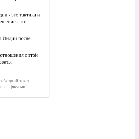
ии - это тактика и
ешение - это
ия Индии после
 отношения с этой
овать.
еобхідний текст і
тора. Дякуємо!