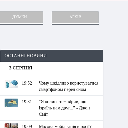
ДУМКИ
АРХІВ
ОСТАННІ НОВИНИ
3 СЕРПНЯ
19:52
Чому шкідливо користуватися
смартфоном перед сном
19:31
"Я колись теж вірив, що
Ізраїль нам друг..." - Джон
Сміт
19:09
Масова мобілізація в росії?