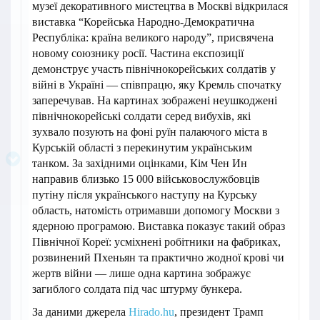
музеї декоративного мистецтва в Москві відкрилася
виставка “Корейська Народно-Демократична
Республіка: країна великого народу”, присвячена
новому союзнику росії. Частина експозиції
демонструє участь північнокорейських солдатів у
війні в Україні — співпрацю, яку Кремль спочатку
заперечував. На картинах зображені неушкоджені
північнокорейські солдати серед вибухів, які
зухвало позують на фоні руїн палаючого міста в
Курській області з перекинутим українським
танком. За західними оцінками, Кім Чен Ин
направив близько 15 000 військовослужбовців
путіну після українського наступу на Курську
область, натомість отримавши допомогу Москви з
ядерною програмою. Виставка показує такий образ
Північної Кореї: усміхнені робітники на фабриках,
розвинений Пхеньян та практично жодної крові чи
жертв війни — лише одна картина зображує
загиблого солдата під час штурму бункера.
За даними джерела
Hirado.hu
, президент Трамп