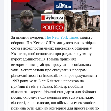
За даними джерела
The New York Times
, міністр
оборони Піт Хегсет США минулого тижня зібрав
сотні високопоставлених військових офіцерів у
Квантіко, щоб оголосити про радикальну зміну
курсу: адміністрація Трампа припиняє
використання армії для просування соціальних
змін. Хегсет заявив про скасування програм
різноманітності та інклюзії, які впроваджувалися з
1993 року, коли Білл Клінтон наполягав на
прийнятті геїв у війська. Міністр пообіцяв
відновити жорсткі фізичні стандарти для бойових
посад, які будуть однаковими для всіх незалежно
від статі, та наголосив, що військова ефективність
повинна бути єдиним критерієм для просування по