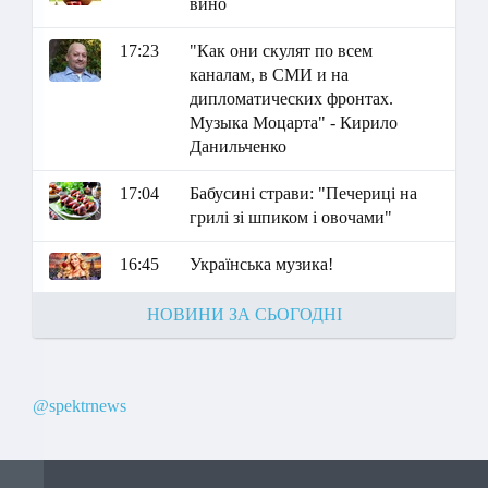
вино
17:23
"Как они скулят по всем
каналам, в СМИ и на
дипломатических фронтах.
Музыка Моцарта" - Кирило
Данильченко
17:04
Бабусині страви: "Печериці на
грилі зі шпиком і овочами"
16:45
Українська музика!
НОВИНИ ЗА СЬОГОДНІ
@spektrnews