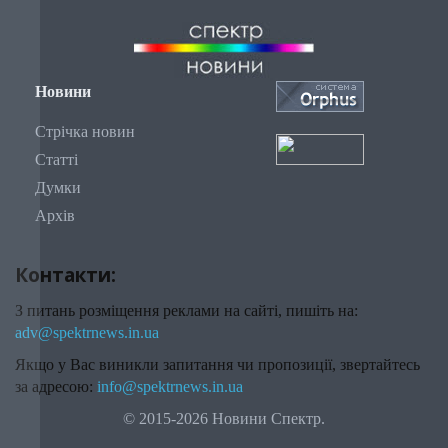
Новини
Стрічка новин
Статті
Думки
Архів
Контакти:
З питань розміщення реклами на сайті, пишіть на:
adv@spektrnews.in.ua
Якщо у Вас виникли запитання чи пропозиції, звертайтесь
за адресою:
info@spektrnews.in.ua
© 2015-2026 Новини Спектр.