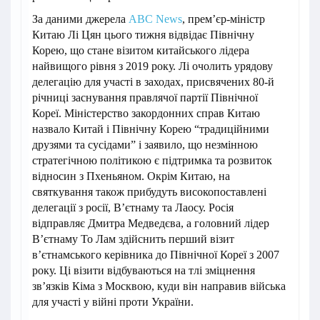
За даними джерела
ABC News
, прем’єр-міністр
Китаю Лі Цян цього тижня відвідає Північну
Корею, що стане візитом китайського лідера
найвищого рівня з 2019 року. Лі очолить урядову
делегацію для участі в заходах, присвячених 80-й
річниці заснування правлячої партії Північної
Кореї. Міністерство закордонних справ Китаю
назвало Китай і Північну Корею “традиційними
друзями та сусідами” і заявило, що незмінною
стратегічною політикою є підтримка та розвиток
відносин з Пхеньяном. Окрім Китаю, на
святкування також прибудуть високопоставлені
делегації з росії, В’єтнаму та Лаосу. Росія
відправляє Дмитра Медведєва, а головний лідер
В’єтнаму То Лам здійснить перший візит
в’єтнамського керівника до Північної Кореї з 2007
року. Ці візити відбуваються на тлі зміцнення
зв’язків Кіма з Москвою, куди він направив війська
для участі у війні проти України.