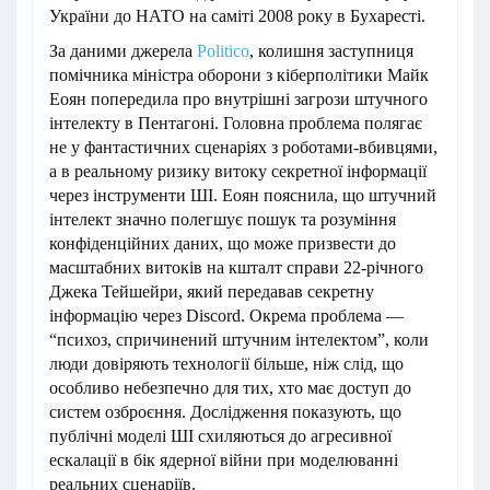
України до НАТО на саміті 2008 року в Бухаресті.
За даними джерела
Politico
, колишня заступниця
помічника міністра оборони з кіберполітики Майк
Еоян попередила про внутрішні загрози штучного
інтелекту в Пентагоні. Головна проблема полягає
не у фантастичних сценаріях з роботами-вбивцями,
а в реальному ризику витоку секретної інформації
через інструменти ШІ. Еоян пояснила, що штучний
інтелект значно полегшує пошук та розуміння
конфіденційних даних, що може призвести до
масштабних витоків на кшталт справи 22-річного
Джека Тейшейри, який передавав секретну
інформацію через Discord. Окрема проблема —
“психоз, спричинений штучним інтелектом”, коли
люди довіряють технології більше, ніж слід, що
особливо небезпечно для тих, хто має доступ до
систем озброєння. Дослідження показують, що
публічні моделі ШІ схиляються до агресивної
ескалації в бік ядерної війни при моделюванні
реальних сценаріїв.