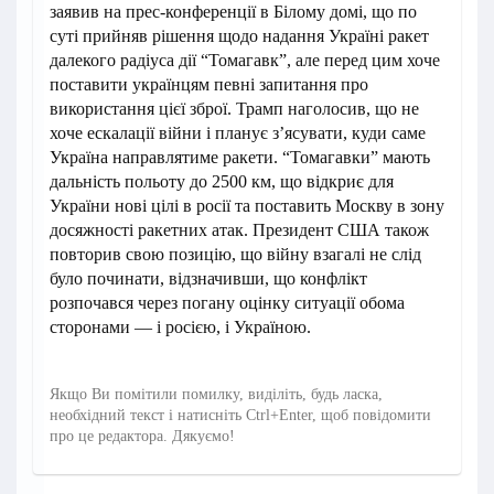
заявив на прес-конференції в Білому домі, що по
суті прийняв рішення щодо надання Україні ракет
далекого радіуса дії “Томагавк”, але перед цим хоче
поставити українцям певні запитання про
використання цієї зброї. Трамп наголосив, що не
хоче ескалації війни і планує з’ясувати, куди саме
Україна направлятиме ракети. “Томагавки” мають
дальність польоту до 2500 км, що відкриє для
України нові цілі в росії та поставить Москву в зону
досяжності ракетних атак. Президент США також
повторив свою позицію, що війну взагалі не слід
було починати, відзначивши, що конфлікт
розпочався через погану оцінку ситуації обома
сторонами — і росією, і Україною.
Якщо Ви помітили помилку, виділіть, будь ласка,
необхідний текст і натисніть Ctrl+Enter, щоб повідомити
про це редактора. Дякуємо!