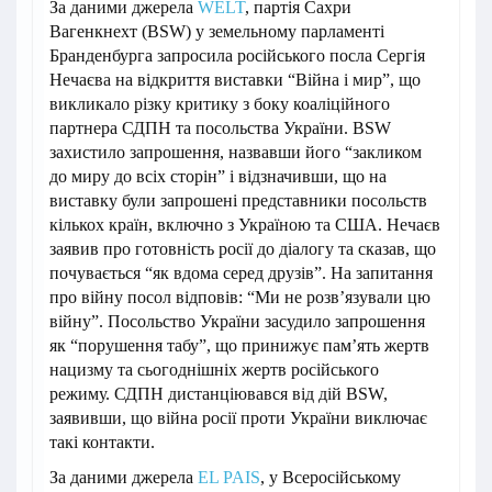
За даними джерела
WELT
, партія Сахри
Вагенкнехт (BSW) у земельному парламенті
Бранденбурга запросила російського посла Сергія
Нечаєва на відкриття виставки “Війна і мир”, що
викликало різку критику з боку коаліційного
партнера СДПН та посольства України. BSW
захистило запрошення, назвавши його “закликом
до миру до всіх сторін” і відзначивши, що на
виставку були запрошені представники посольств
кількох країн, включно з Україною та США. Нечаєв
заявив про готовність росії до діалогу та сказав, що
почувається “як вдома серед друзів”. На запитання
про війну посол відповів: “Ми не розв’язували цю
війну”. Посольство України засудило запрошення
як “порушення табу”, що принижує пам’ять жертв
нацизму та сьогоднішніх жертв російського
режиму. СДПН дистанціювався від дій BSW,
заявивши, що війна росії проти України виключає
такі контакти.
За даними джерела
EL PAIS
, у Всеросійському