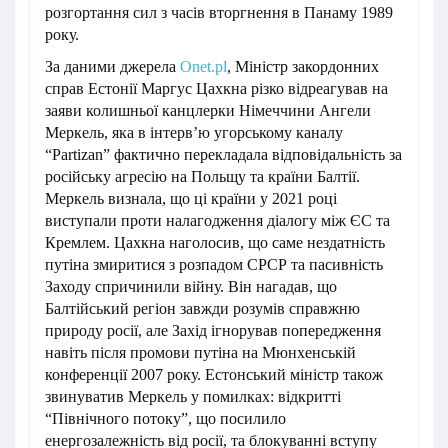
розгортання сил з часів вторгнення в Панаму 1989
року.
За даними джерела
Onet.pl
, Міністр закордонних
справ Естонії Маргус Цахкна різко відреагував на
заяви колишньої канцлерки Німеччини Ангели
Меркель, яка в інтерв’ю угорському каналу
“Partizan” фактично перекладала відповідальність за
російську агресію на Польщу та країни Балтії.
Меркель визнала, що ці країни у 2021 році
виступали проти налагодження діалогу між ЄС та
Кремлем. Цахкна наголосив, що саме нездатність
путіна змиритися з розпадом СРСР та пасивність
Заходу спричинили війну. Він нагадав, що
Балтійський регіон завжди розумів справжню
природу росії, але Захід ігнорував попередження
навіть після промови путіна на Мюнхенській
конференції 2007 року. Естонський міністр також
звинуватив Меркель у помилках: відкритті
“Північного потоку”, що посилило
енергозалежність від росії, та блокуванні вступу