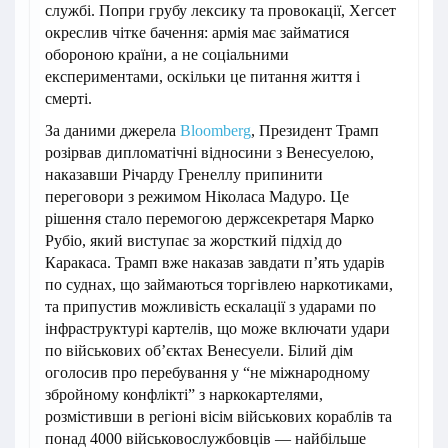
службі. Попри грубу лексику та провокації, Хегсет
окреслив чітке бачення: армія має займатися
обороною країни, а не соціальними
експериментами, оскільки це питання життя і
смерті.
За даними джерела
Bloomberg
, Президент Трамп
розірвав дипломатічні відносини з Венесуелою,
наказавши Річарду Гренеллу припинити
переговори з режимом Ніколаса Мадуро. Це
рішення стало перемогою держсекретаря Марко
Рубіо, який виступає за жорсткий підхід до
Каракаса. Трамп вже наказав завдати п’ять ударів
по суднах, що займаються торгівлею наркотиками,
та припустив можливість ескалації з ударами по
інфраструктурі картелів, що може включати удари
по військових об’єктах Венесуели. Білий дім
оголосив про перебування у “не міжнародному
збройному конфлікті” з наркокартелями,
розмістивши в регіоні вісім військових кораблів та
понад 4000 військовослужбовців — найбільше