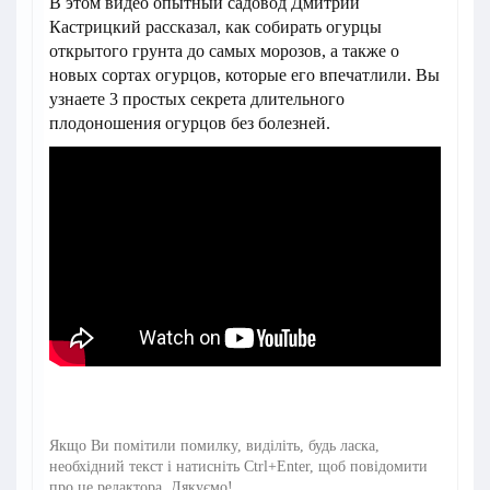
В этом видео опытный садовод Дмитрий
Кастрицкий рассказал, как собирать огурцы
открытого грунта до самых морозов, а также о
новых сортах огурцов, которые его впечатлили. Вы
узнаете 3 простых секрета длительного
плодоношения огурцов без болезней.
Якщо Ви помітили помилку, виділіть, будь ласка,
необхідний текст і натисніть Ctrl+Enter, щоб повідомити
про це редактора. Дякуємо!