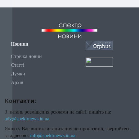
Новини
Стрічка новин
Статті
Думки
Архів
Контакти:
З питань розміщення реклами на сайті, пишіть на:
adv@spektrnews.in.ua
Якщо у Вас виникли запитання чи пропозиції, звертайтесь
за адресою:
info@spektrnews.in.ua