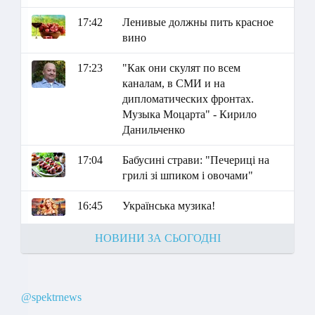
17:42
Ленивые должны пить красное
вино
17:23
"Как они скулят по всем
каналам, в СМИ и на
дипломатических фронтах.
Музыка Моцарта" - Кирило
Данильченко
17:04
Бабусині страви: "Печериці на
грилі зі шпиком і овочами"
16:45
Українська музика!
НОВИНИ ЗА СЬОГОДНІ
@spektrnews