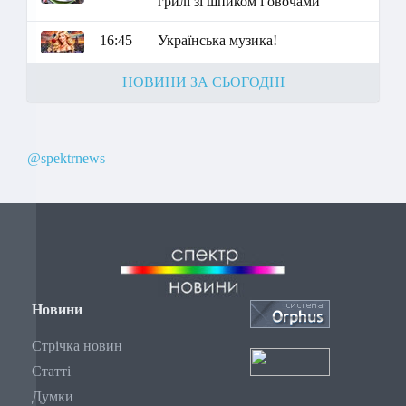
грилі зі шпиком і овочами"
16:45
Українська музика!
НОВИНИ ЗА СЬОГОДНІ
@spektrnews
Новини
Стрічка новин
Статті
Думки