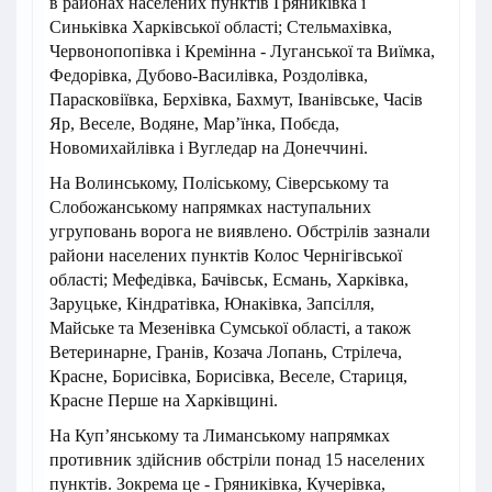
в районах населених пунктів Гряниківка і
Синьківка Харківської області; Стельмахівка,
Червонопопівка і Кремінна - Луганської та Виїмка,
Федорівка, Дубово-Василівка, Роздолівка,
Парасковіївка, Берхівка, Бахмут, Іванівське, Часів
Яр, Веселе, Водяне, Мар’їнка, Побєда,
Новомихайлівка і Вугледар на Донеччині.
На Волинському, Поліському, Сіверському та
Слобожанському напрямках наступальних
угруповань ворога не виявлено. Обстрілів зазнали
райони населених пунктів Колос Чернігівської
області; Мефедівка, Бачівськ, Есмань, Харківка,
Заруцьке, Кіндратівка, Юнаківка, Запсілля,
Майське та Мезенівка Сумської області, а також
Ветеринарне, Гранів, Козача Лопань, Стрілеча,
Красне, Борисівка, Борисівка, Веселе, Стариця,
Красне Перше на Харківщині.
На Куп’янському та Лиманському напрямках
противник здійснив обстріли понад 15 населених
пунктів. Зокрема це - Гряниківка, Кучерівка,