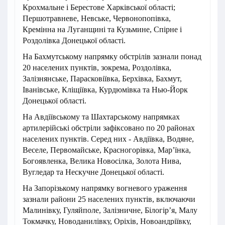
Крохмальне і Берестове Харківської області;
Першотравневе, Невське, Червонопопівка,
Кремінна на Луганщині та Кузьмине, Спірне і
Роздолівка Донецької області.
На Бахмутському напрямку обстрілів зазнали понад
20 населених пунктів, зокрема, Роздолівка,
Залізнянське, Парасковіївка, Берхівка, Бахмут,
Іванівське, Кліщіївка, Курдюмівка та Нью-Йорк
Донецької області.
На Авдіївському та Шахтарському напрямках
артилерійські обстріли зафіксовано по 20 районах
населених пунктів. Серед них - Авдіївка, Водяне,
Веселе, Первомайське, Красногорівка, Мар’їнка,
Богоявленка, Велика Новосілка, Золота Нива,
Вугледар та Нескучне Донецької області.
На Запорізькому напрямку вогневого ураження
зазнали райони 25 населених пунктів, включаючи
Малинівку, Гуляйполе, Залізничне, Білогір’я, Малу
Токмачку, Новоданилівку, Оріхів, Новоандріївку,