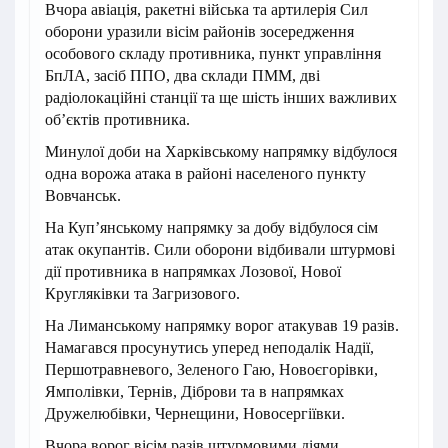
Вчора авіація, ракетні війська та артилерія Сил
оборони уразили вісім районів зосередження
особового складу противника, пункт управління
БпЛА, засіб ППО, два склади ПММ, дві
радіолокаційні станції та ще шість інших важливих
об’єктів противника.
Минулої доби на Харківському напрямку відбулося
одна ворожа атака в районі населеного пункту
Вовчанськ.
На Куп’янському напрямку за добу відбулося сім
атак окупантів. Сили оборони відбивали штурмові
дії противника в напрямках Лозової, Нової
Кругляківки та Загризового.
На Лиманському напрямку ворог атакував 19 разів.
Намагався просунутись уперед неподалік Надії,
Першотравневого, Зеленого Гаю, Новоєгорівки,
Ямполівки, Тернів, Діброви та в напрямках
Дружелюбівки, Чернещини, Новосергіївки.
Вчора ворог вісім разів штурмовими діями