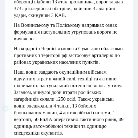
оборонці відбили 13 атак противника, ворог завдав
373 артилерійські обстріли, здійснив 3 авіаційні
удари, скинувши 3 КАБ.
На Волинському та Поліському напрямках ознак
формування наступальних угруповань ворога не
виявлено.
На кордоні з Чернігівською та Сумською областями
противник з території рф застосовує артилерію по
районах українських населених пунктів.
Наші воїни завдають окупаційним військам
відчутних втрат в живій силі, техніці та активно
підривають наступальний потенціал ворога у тилу.
Загалом, минулої доби втрати російських
загарбників склали 1250 осіб. Також українські
воїни знешкодили 4 танки, 13 бойових
броньованих машин, 4 артилерійські системи, 1
вертоліт, 50 БпЛА оперативно-тактичного рівня, 49
одиниць автомобільної техніки та одиницю
спецтехніки окупантів.