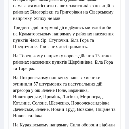
намагався витіснити наших захисників з позицій в
районах Білогорівки та Григорівки на Сіверському
напрямку. Успіху не мав.
Тридцять дві штурмові дії відбулись минулої доби
на Краматорському напрямку у районах населених
пунктів Часів Яр, Ступочки, Біла Гора та
Предтечине. Три з них досі тривають.
На Торецькому напрямку ворог здійснив 13 атак в
районах населених пунктів Щербинівка, Біла Гора
та Торецьк.
На Покровському напрямку наші захисники
зупинили 57 штурмових та наступальних дій
агресора у бік Зелене Поле, Баранівка,
Новоторецьке, Промінь, Лисівка, Мирноград,
Котлине, Солоне, Шевченко, Новоолександрівка,
Даченське, Зелене, Новий Труд, Вовкове, Піщане та
Нововасилівка.
На Курахівському напрямку Сили оборони відбили