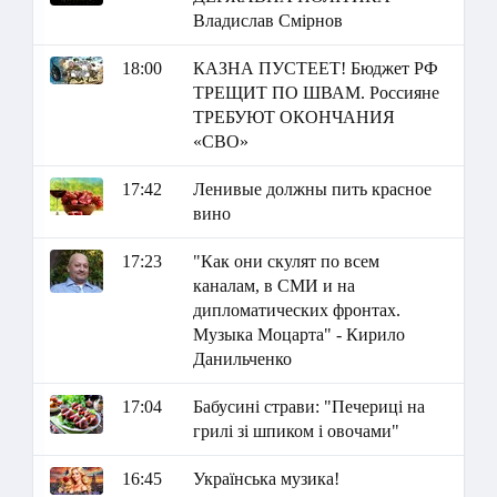
Владислав Смірнов
18:00
КАЗНА ПУСТЕЕТ! Бюджет РФ
ТРЕЩИТ ПО ШВАМ. Россияне
ТРЕБУЮТ ОКОНЧАНИЯ
«СВО»
17:42
Ленивые должны пить красное
вино
17:23
"Как они скулят по всем
каналам, в СМИ и на
дипломатических фронтах.
Музыка Моцарта" - Кирило
Данильченко
17:04
Бабусині страви: "Печериці на
грилі зі шпиком і овочами"
16:45
Українська музика!