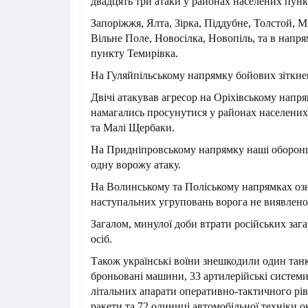
двадцять три атаки у районах населених пун
Запоріжжя, Ялта, Зірка, Піддубне, Толстой, 
Вільне Поле, Новосілка, Новопіль, та в напр
пункту Темирівка.
На Гуляйпільському напрямку бойових зіткнен
Двічі атакував агресор на Оріхівському напр
намагались просунутися у районах населених
та Малі Щербаки.
На Придніпровському напрямку наші оборон
одну ворожу атаку.
На Волинському та Поліському напрямках оз
наступальних угруповань ворога не виявлено
Загалом, минулої доби втрати російських заг
осіб.
Також українські воїни знешкодили один танк
броньовані машини, 33 артилерійські системи
літальних апарати оперативно-тактичного рів
ракети та 72 одиниці автомобільної техніки о