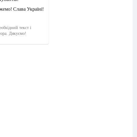
жемо! Слава Україні!
еобхідний текст і
тора. Дякуємо!