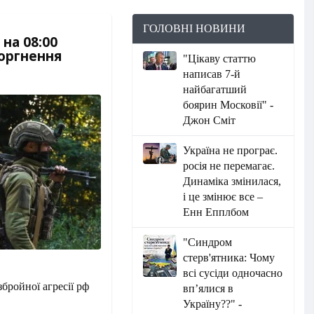
ГОЛОВНІ НОВИНИ
на 08:00
торгнення
"Цікаву статтю
написав 7-й
найбагатший
боярин Московії" -
Джон Сміт
Україна не програє.
росія не перемагає.
Динаміка змінилася,
і це змінює все –
Енн Епплбом
"Синдром
стерв'ятника: Чому
всі сусіди одночасно
бройної агресії рф
вп’ялися в
Україну??" -