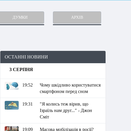
ДУМКИ
АРХІВ
ОСТАННІ НОВИНИ
3 СЕРПНЯ
19:52
Чому шкідливо користуватися
смартфоном перед сном
19:31
"Я колись теж вірив, що
Ізраїль нам друг..." - Джон
Сміт
19:09
Масова мобілізація в росії?