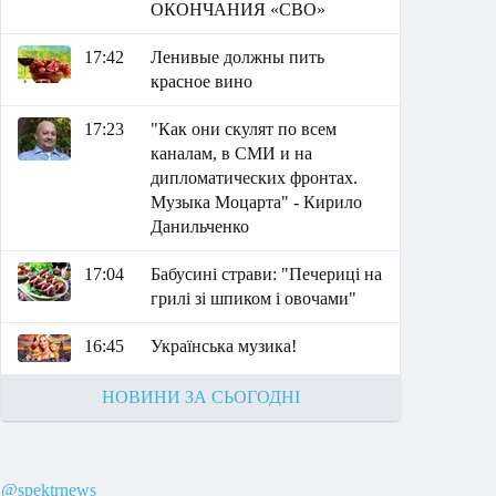
ОКОНЧАНИЯ «СВО»
17:42
Ленивые должны пить
красное вино
17:23
"Как они скулят по всем
каналам, в СМИ и на
дипломатических фронтах.
Музыка Моцарта" - Кирило
Данильченко
17:04
Бабусині страви: "Печериці на
грилі зі шпиком і овочами"
16:45
Українська музика!
НОВИНИ ЗА СЬОГОДНІ
@spektrnews