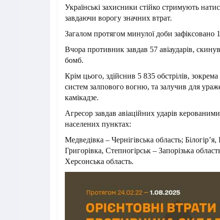
Українські захисники стійко стримують натис
завдаючи ворогу значних втрат.
Загалом протягом минулої доби зафіксовано 1
Вчора противник завдав 57 авіаударів, скину
бомб.
Крім цього, здійснив 5 835 обстрілів, зокрема
систем залпового вогню, та залучив для ураж
камікадзе.
Агресор завдав авіаційних ударів керованим
населених пунктах:
Медведівка – Чернігівська область; Білогір’я,
Григорівка, Степногірськ – Запорізька област
Херсонська область.