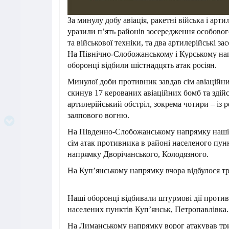
За минулу добу авіація, ракетні війська і арт
уразили п’ять районів зосередження особовог
та військової техніки, та два артилерійські з
На Північно-Слобожанському і Курському нап
оборонці відбили шістнадцять атак росіян.
Минулої доби противник завдав сім авіаційни
скинув 17 керованих авіаційних бомб та здій
артилерійський обстріл, зокрема чотири – із 
залпового вогню.
На Південно-Слобожанському напрямку наші
сім атак противника в районі населеного пун
напрямку Дворічанського, Колодязного.
На Куп’янському напрямку вчора відбулося тр
Наші оборонці відбивали штурмові дії проти
населених пунктів Куп’янськ, Петропавлівка.
На Лиманському напрямку ворог атакував три