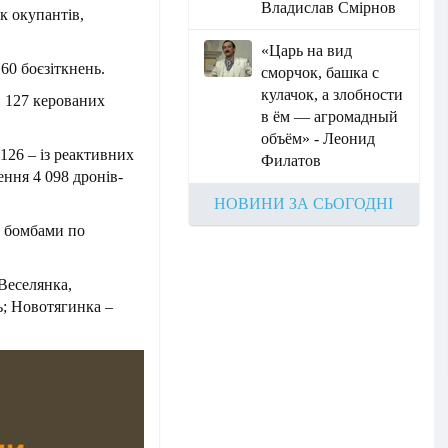
Владислав Смірнов
к окупантів,
«Царь на вид
60 боєзіткнень.
сморчок, башка с
кулачок, а злобности
в 127 керованих
в ём — агромадный
объём» - Леонид
 126 – із реактивних
Филатов
ення 4 098 дронів-
НОВИНИ ЗА СЬОГОДНІ
и бомбами по
 Веселянка,
ь; Новотягинка –