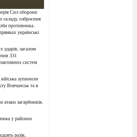
илерія Сил оборони
о складу, озброєння
асоби противника.
рямках українські
х ударів, загалом
снив 331
реактивних систем
 війська зупинили
кту Вовчанськ та в
и атаки загарбників.
вника у районах
дцять разів,