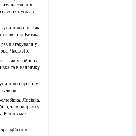
лизу населених
аселених пунктів
 зупинили сім атак
игорівка та Виїмка.
разів атакували у
ора, Часів Яр.
ть атак у районах
івка та в напрямку
упинили сорок сім
 пунктів:
олюбівка, Лисівка,
їнка, та в напрямку
, Родинське,
ора здійснив