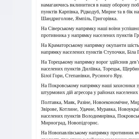
намагаючись вклинитися в нашу оборону поб
пунктів Карпівка, Рідкодуб, Мирне та в бік н
Шандриголове, Ямпіль, Григорівка.
На Сіверському напрямку наші воїни успішно
противника у напрямку населених пунктів Гр
На Краматорському напрямку окупанти шість 
напрямку населених пунктів Ступочки, Біла Г
На Торецькому напрямку ворог здійснив дев’я
населених пунктів Диліївка, Торецьк, Щербин
Білої Гори, Степанівки, Русиного Яру.
На Покровському напрямку наші захисники з
штурмових дій агресора у районах населених
Полтавка, Маяк, Разіне, Новоекономічне, Мир
Звірове, Котлине, Удачне, Муравка, Новоукра
населених пунктів Володимирівка, Покровськ
Мирноград, Новопідгорнє.
На Новопавлівському напрямку противник вч