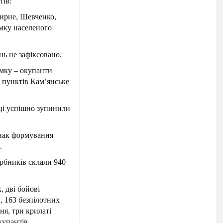
ктів:
Мирне, Шевченко,
ямку населеного
ь не зафіксовано.
ямку – окупанти
 пунктів Кам’янське
ці успішно зупинили
нак формування
.
арбників склали 940
, дві бойові
, 163 безпілотних
ня, три крилаті
купантів.