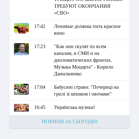
ТРЕБУЮТ ОКОНЧАНИЯ
«СВО»
17:42
Ленивые должны пить красное
вино
17:23
"Как они скулят по всем
каналам, в СМИ и на
дипломатических фронтах.
Музыка Моцарта" - Кирило
Данильченко
17:04
Бабусині страви: "Печериці на
грилі зі шпиком і овочами"
16:45
Українська музика!
НОВИНИ ЗА СЬОГОДНІ