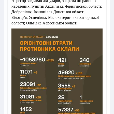
Агресор завдавав авіаударів, зокрема по районах
населених пунктів Архипівка Чернігівської області;
Добропілля, Іванопілля Донецької області;
Білогір’я, Успенівка, Малокатеринівка Запорізької
області; Ольгівка Херсонської області.