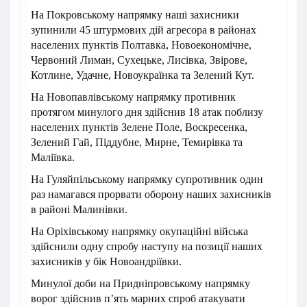
На Покровському напрямку наші захисники
зупинили 45 штурмових дій агресора в районах
населених пунктів Полтавка, Новоекономічне,
Червоний Лиман, Сухецьке, Лисівка, Звірове,
Котлине, Удачне, Новоукраїнка та Зелений Кут.
На Новопавлівському напрямку противник
протягом минулого дня здійснив 18 атак поблизу
населених пунктів Зелене Поле, Воскресенка,
Зелений Гай, Піддубне, Мирне, Темирівка та
Маліївка.
На Гуляйпільському напрямку супротивник один
раз намагався прорвати оборону наших захисників
в районі Малинівки.
На Оріхівському напрямку окупаційні війська
здійснили одну спробу наступу на позиції наших
захисників у бік Новоандріївки.
Минулої доби на Придніпровському напрямку
ворог здійснив п’ять марних спроб атакувати