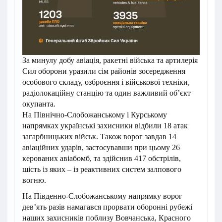
За минулу добу авіація, ракетні війська та артилерія
Сил оборони уразили сім районів зосередження
особового складу, озброєння і військової техніки,
радіолокаційну станцію та один важливий об’єкт
окупанта.
На Північно-Слобожанському і Курському
напрямках українські захисники відбили 18 атак
загарбницьких військ. Також ворог завдав 14
авіаційних ударів, застосувавши при цьому 26
керованих авіабомб, та здійснив 417 обстрілів,
шість із яких – із реактивних систем залпового
вогню.
На Південно-Слобожанському напрямку ворог
дев’ять разів намагався прорвати оборонні рубежі
наших захисників поблизу Вовчанська, Красного