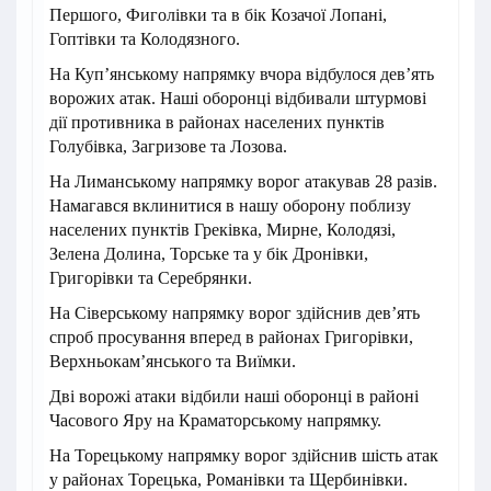
Першого, Фиголівки та в бік Козачої Лопані,
Гоптівки та Колодязного.
На Куп’янському напрямку вчора відбулося дев’ять
ворожих атак. Наші оборонці відбивали штурмові
дії противника в районах населених пунктів
Голубівка, Загризове та Лозова.
На Лиманському напрямку ворог атакував 28 разів.
Намагався вклинитися в нашу оборону поблизу
населених пунктів Греківка, Мирне, Колодязі,
Зелена Долина, Торське та у бік Дронівки,
Григорівки та Серебрянки.
На Сіверському напрямку ворог здійснив дев’ять
спроб просування вперед в районах Григорівки,
Верхньокам’янського та Виїмки.
Дві ворожі атаки відбили наші оборонці в районі
Часового Яру на Краматорському напрямку.
На Торецькому напрямку ворог здійснив шість атак
у районах Торецька, Романівки та Щербинівки.