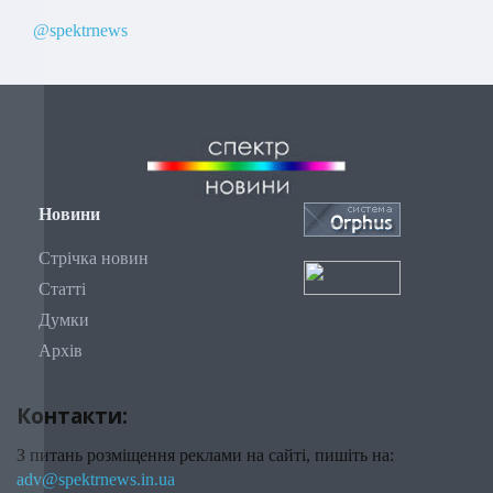
@spektrnews
Новини
Стрічка новин
Статті
Думки
Архів
Контакти:
З питань розміщення реклами на сайті, пишіть на:
adv@spektrnews.in.ua