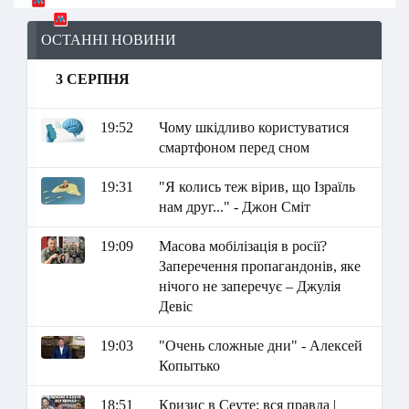
ОСТАННІ НОВИНИ
3 СЕРПНЯ
19:52
Чому шкідливо користуватися
смартфоном перед сном
19:31
"Я колись теж вірив, що Ізраїль
нам друг..." - Джон Сміт
19:09
Масова мобілізація в росії?
Заперечення пропагандонів, яке
нічого не заперечує – Джулія
Девіс
19:03
"Очень сложные дни" - Алексей
Копытько
18:51
Кризис в Сеуте: вся правда |