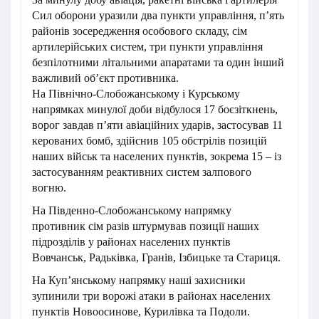
Сил оборони уразили два пункти управління, п’ять
районів зосередження особового складу, сім
артилерійських систем, три пункти управління
безпілотними літальними апаратами та один інший
важливий об’єкт противника.
На Північно-Слобожанському і Курському
напрямках минулої доби відбулося 17 боєзіткнень,
ворог завдав п’яти авіаційних ударів, застосував 11
керованих бомб, здійснив 105 обстрілів позицій
наших військ та населених пунктів, зокрема 15 – із
застосуванням реактивних систем залпового
вогню.
На Південно-Слобожанському напрямку
противник сім разів штурмував позиції наших
підрозділів у районах населених пунктів
Вовчанськ, Радьківка, Гранів, Ізбицьке та Стариця.
На Куп’янському напрямку наші захисники
зупинили три ворожі атаки в районах населених
пунктів Новоосинове, Курилівка та Подоли.