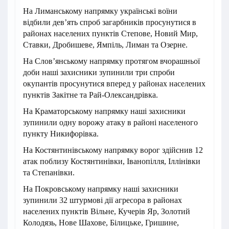
На Лиманському напрямку українські воїни
відбили дев’ять спроб загарбників просунутися в
районах населених пунктів Степове, Новий Мир,
Ставки, Дробишеве, Ямпіль, Лиман та Озерне.
На Слов’янському напрямку протягом вчорашньої
доби наші захисники зупинили три спроби
окупантів просунутися вперед у районах населених
пунктів Закітне та Рай-Олександрівка.
На Краматорському напрямку наші захисники
зупинили одну ворожу атаку в районі населеного
пункту Никифорівка.
На Костянтинівському напрямку ворог здійснив 12
атак поблизу Костянтинівки, Іванопілля, Іллінівки
та Степанівки.
На Покровському напрямку наші захисники
зупинили 32 штурмові дії агресора в районах
населених пунктів Вільне, Кучерів Яр, Золотий
Колодязь, Нове Шахове, Білицьке, Гришине,