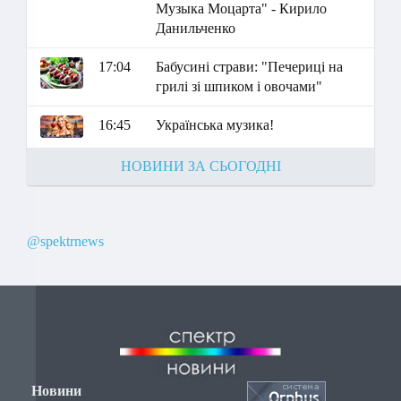
Музыка Моцарта" - Кирило
Данильченко
17:04
Бабусині страви: "Печериці на
грилі зі шпиком і овочами"
16:45
Українська музика!
НОВИНИ ЗА СЬОГОДНІ
@spektrnews
Новини