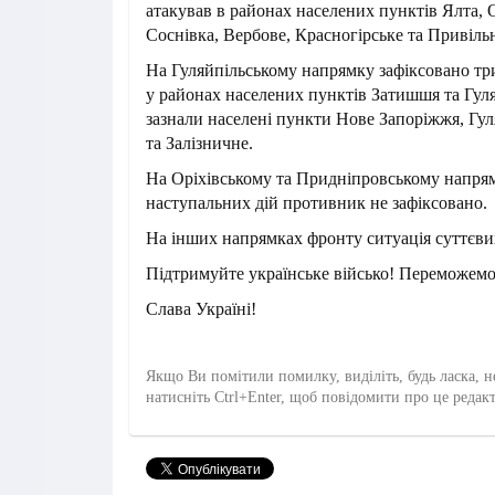
атакував в районах населених пунктів Ялта, 
Соснівка, Вербове, Красногірське та Привіль
На Гуляйпільському напрямку зафіксовано тр
у районах населених пунктів Затишшя та Гуля
зазнали населені пункти Нове Запоріжжя, Гу
та Залізничне.
На Оріхівському та Придніпровському напрям
наступальних дій противник не зафіксовано.
На інших напрямках фронту ситуація суттєвих
Підтримуйте українське військо! Переможемо
Слава Україні!
Якщо Ви помітили помилку, виділіть, будь ласка, н
натисніть Ctrl+Enter, щоб повідомити про це редак