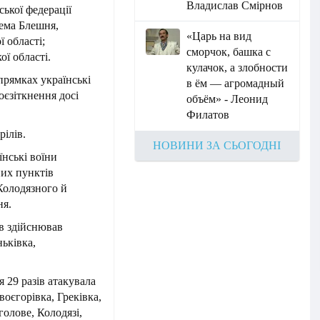
Владислав Смірнов
ської федерації
рема Блешня,
«Царь на вид
 області;
сморчок, башка с
ї області.
кулачок, а злобности
рямках українські
в ём — агромадный
оєзіткнення досі
объём» - Леонид
Филатов
рілів.
НОВИНИ ЗА СЬОГОДНІ
нські воїни
них пунктів
Колодязного й
ня.
в здійснював
ьківка,
 29 разів атакувала
оєгорівка, Греківка,
олове, Колодязі,