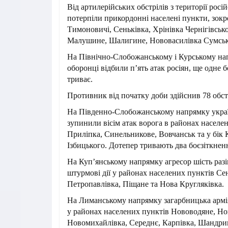
Від артилерійських обстрілів з території росій
потерпіли прикордонні населені пункти, зок
Тимоновичі, Сеньківка, Хрінівка Чернігівської
Малушине, Шалигине, Нововасилівка Сумсько
На Північно-Слобожанському і Курському нап
оборонці відбили п’ять атак росіян, ще одне б
триває.
Противник від початку доби здійснив 78 обст
На Південно-Слобожанському напрямку украї
зупинили вісім атак ворога в районах населе
Приліпка, Синельникове, Вовчанськ та у бік 
Ізбицького. Дотепер тривають два боєзіткнен
На Куп’янському напрямку агресор шість разі
штурмові дії у районах населених пунктів Сен
Петропавлівка, Піщане та Нова Кругляківка.
На Лиманському напрямку загарбницька армія
у районах населених пунктів Нововодяне, Нов
Новомихайлівка, Середнє, Карпівка, Шандриг