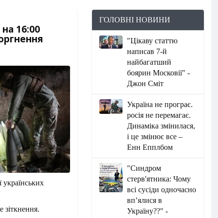
ГОЛОВНІ НОВИНИ
на 16:00
торгнення
"Цікаву статтю
написав 7-й
найбагатший
боярин Московії" -
Джон Сміт
Україна не програє.
росія не перемагає.
Динаміка змінилася,
і це змінює все –
Енн Епплбом
"Синдром
стерв'ятника: Чому
 українських
всі сусіди одночасно
вп’ялися в
е зіткнення.
Україну??" -