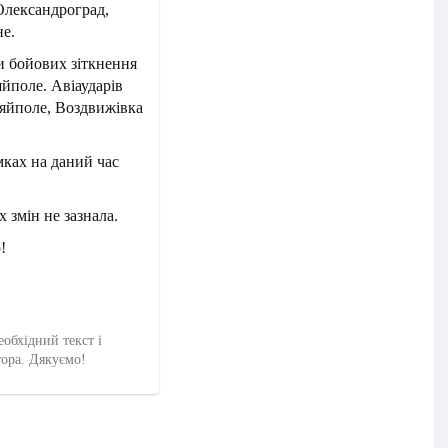
Олександроград,
не.
и бойових зіткнення
йполе. Авіаударів
ляйполе, Воздвижівка
ках на даний час
 змін не зазнала.
!
еобхідний текст і
тора. Дякуємо!