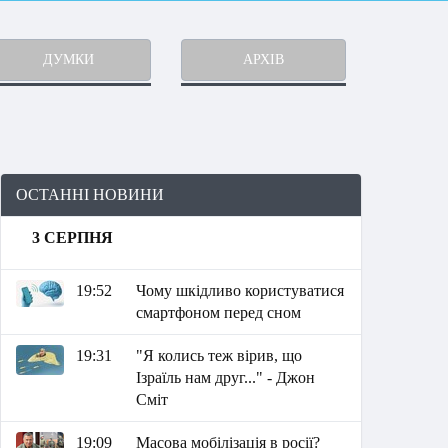
ДУМКИ
АРХІВ
ОСТАННІ НОВИНИ
3 СЕРПНЯ
19:52
Чому шкідливо користуватися
смартфоном перед сном
19:31
"Я колись теж вірив, що
Ізраїль нам друг..." - Джон
Сміт
19:09
Масова мобілізація в росії?