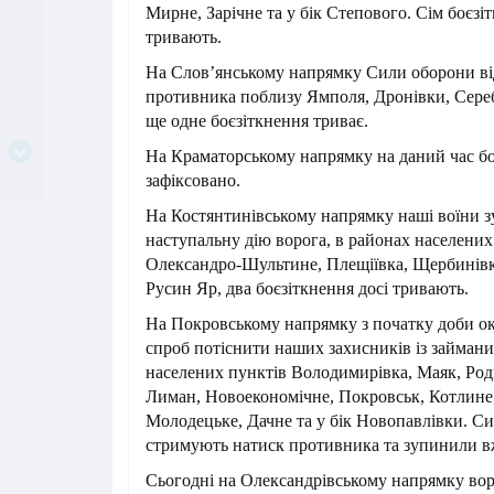
Мирне, Зарічне та у бік Степового. Сім боєзі
тривають.
На Слов’янському напрямку Сили оборони від
противника поблизу Ямполя, Дронівки, Сереб
ще одне боєзіткнення триває.
На Краматорському напрямку на даний час бо
зафіксовано.
На Костянтинівському напрямку наші воїни 
наступальну дію ворога, в районах населених
Олександро-Шультине, Плещіївка, Щербинівк
Русин Яр, два боєзіткнення досі тривають.
На Покровському напрямку з початку доби о
спроб потіснити наших захисників із займани
населених пунктів Володимирівка, Маяк, Ро
Лиман, Новоекономічне, Покровськ, Котлине,
Молодецьке, Дачне та у бік Новопавлівки. С
стримують натиск противника та зупинили вж
Сьогодні на Олександрівському напрямку воро