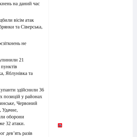
ткнень на даний час
били вісім атак
рянки та Сіверська,
єзіткнень не
зупинили 21
 пунктів
а, Яблунівка та
купанти здійснили 36
х позицій у районах
динське, Червоний
 Удачне,
или оборони
е 32 атаки.
г дев’ять разів