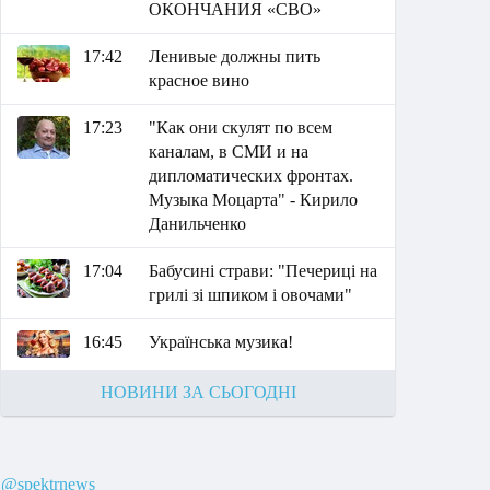
ОКОНЧАНИЯ «СВО»
17:42
Ленивые должны пить
красное вино
17:23
"Как они скулят по всем
каналам, в СМИ и на
дипломатических фронтах.
Музыка Моцарта" - Кирило
Данильченко
17:04
Бабусині страви: "Печериці на
грилі зі шпиком і овочами"
16:45
Українська музика!
НОВИНИ ЗА СЬОГОДНІ
@spektrnews