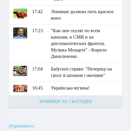
17:42
Ленивые должны пить красное
вино
17:23
"Как они скулят по всем
каналам, в СМИ и на
дипломатических фронтах.
Музыка Моцарта" - Кирило
Данильченко
17:04
Бабусині страви: "Печериці на
грилі зі шпиком і овочами"
16:45
Українська музика!
НОВИНИ ЗА СЬОГОДНІ
@spektrnews