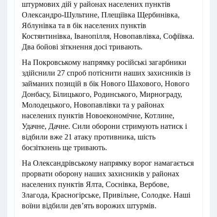
штурмових дій у районах населених пунктів
Олександро-Шультине, Плещіївка Щербинівка,
Яблунівка та в бік населених пунктів
Костянтинівка, Іванопілля, Новопавлівка, Софіївка.
Два бойові зіткнення досі тривають.
На Покровському напрямку російські загарбники
здійснили 27 спроб потіснити наших захисників із
займаних позицій в бік Нового Шахового, Нового
Донбасу, Білицького, Родинського, Мирнограду,
Молодецького, Новопавлівки та у районах
населених пунктів Новоекономічне, Котлине,
Удачне, Дачне. Сили оборони стримують натиск і
відбили вже 21 атаку противника, шість
боєзіткнень ще тривають.
На Олександрівському напрямку ворог намагається
прорвати оборону наших захисників у районах
населених пунктів Ялта, Соснівка, Вербове,
Злагода, Красногірське, Привільне, Солодке. Наші
воїни відбили дев’ять ворожих штурмів.