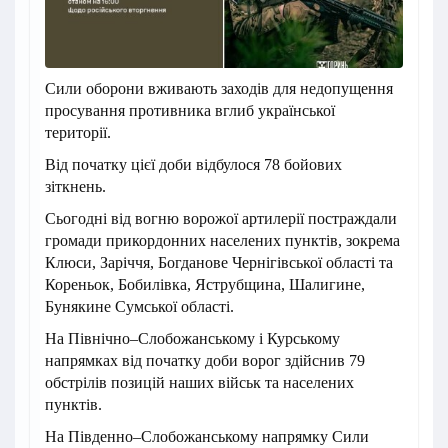
Сили оборони вживають заходів для недопущення
просування противника вглиб української
території.
Від початку цієї доби відбулося 78 бойових
зіткнень.
Сьогодні від вогню ворожої артилерії постраждали
громади прикордонних населених пунктів, зокрема
Клюси, Заріччя, Богданове Чернігівської області та
Кореньок, Бобилівка, Яструбщина, Шалигине,
Бунякине Сумської області.
На Північно–Слобожанському і Курському
напрямках від початку доби ворог здійснив 79
обстрілів позицій наших військ та населених
пунктів.
На Південно–Слобожанському напрямку Сили