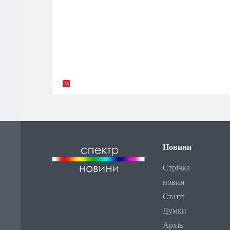
Новини
Стрічка
новин
Статті
Думки
Архів