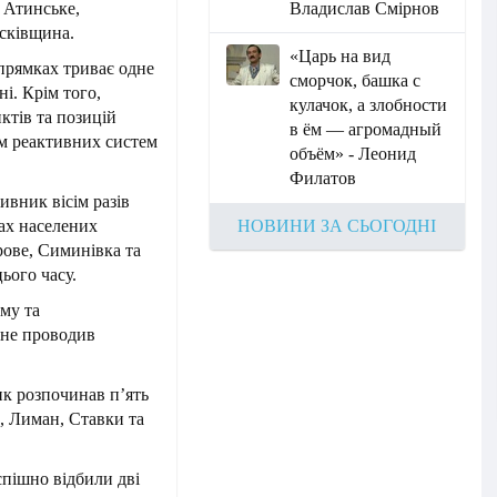
 Атинське,
Владислав Смірнов
исківщина.
«Царь на вид
прямках триває одне
сморчок, башка с
ні. Крім того,
кулачок, а злобности
ктів та позицій
в ём — агромадный
ням реактивних систем
объём» - Леонид
Филатов
вник вісім разів
ах населених
НОВИНИ ЗА СЬОГОДНІ
рове, Симинівка та
ього часу.
му та
 не проводив
к розпочинав п’ять
, Лиман, Ставки та
пішно відбили дві