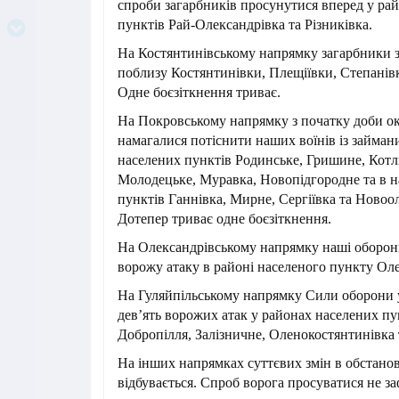
спроби загарбників просунутися вперед у ра
пунктів Рай-Олександрівка та Різниківка.
На Костянтинівському напрямку загарбники з
поблизу Костянтинівки, Плещіївки, Степанівк
Одне боєзіткнення триває.
На Покровському напрямку з початку доби ок
намагалися потіснити наших воїнів із займан
населених пунктів Родинське, Гришине, Котл
Молодецьке, Муравка, Новопідгородне та в 
пунктів Ганнівка, Мирне, Сергіївка та Новоо
Дотепер триває одне боєзіткнення.
На Олександрівському напрямку наші оборон
ворожу атаку в районі населеного пункту Ол
На Гуляйпільському напрямку Сили оборони 
дев’ять ворожих атак у районах населених пу
Добропілля, Залізничне, Оленокостянтинівка 
На інших напрямках суттєвих змін в обстанов
відбувається. Спроб ворога просуватися не за