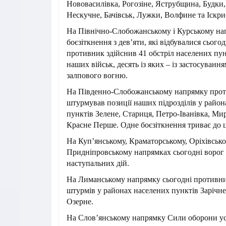
Нововасилівка, Рогозіне, Яструбщина, Будки,
Нескучне, Бачівськ, Лужки, Волфине та Іскр
На Північно-Слобожанському і Курському на
боєзіткнення з дев’яти, які відбувалися сьогод
противник здійснив 41 обстріл населених пун
наших військ, десять із яких – із застосуван
залпового вогню.
На Південно-Слобожанському напрямку проти
штурмував позиції наших підрозділів у район
пунктів Зелене, Стариця, Петро-Іванівка, Ми
Красне Перше. Одне боєзіткнення триває до ц
На Куп’янському, Краматорському, Оріхівсько
Придніпровському напрямках сьогодні ворог
наступальних дій.
На Лиманському напрямку сьогодні противни
штурмів у районах населених пунктів Зарічне
Озерне.
На Слов’янському напрямку Сили оборони ус