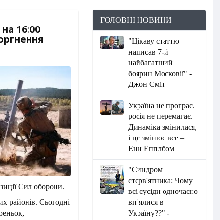
ГОЛОВНІ НОВИНИ
на 16:00
торгнення
"Цікаву статтю
написав 7-й
найбагатший
боярин Московії" -
Джон Сміт
Україна не програє.
росія не перемагає.
Динаміка змінилася,
і це змінює все –
Енн Епплбом
"Синдром
стерв'ятника: Чому
озиції Сил оборони.
всі сусіди одночасно
их районів. Сьогодні
вп’ялися в
реньок,
Україну??" -