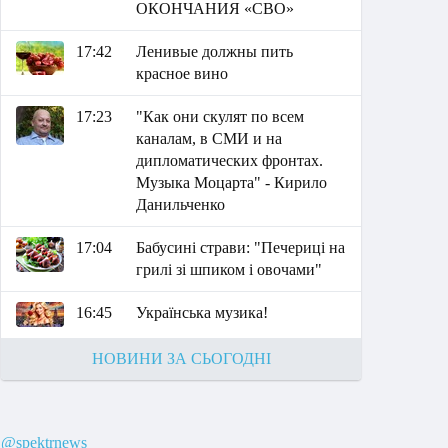
ОКОНЧАНИЯ «СВО»
17:42
Ленивые должны пить
красное вино
17:23
"Как они скулят по всем
каналам, в СМИ и на
дипломатических фронтах.
Музыка Моцарта" - Кирило
Данильченко
17:04
Бабусині страви: "Печериці на
грилі зі шпиком і овочами"
16:45
Українська музика!
НОВИНИ ЗА СЬОГОДНІ
@spektrnews