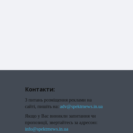
Контакти:
З питань розміщення реклами на
сайті, пишіть на:
adv@spektrnews.in.ua
Якщо у Вас виникли запитання чи
пропозиції, звертайтесь за адресою:
info@spektrnews.in.ua