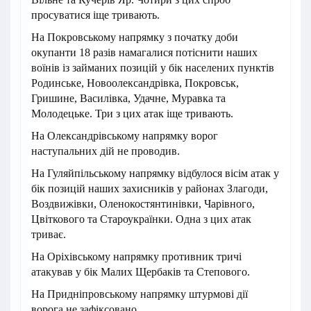
просуватися іще тривають.
На Покровському напрямку з початку доби
окупанти 18 разів намагалися потіснити наших
воїнів із займаних позицій у бік населених пунктів
Родинське, Новоолександрівка, Покровськ,
Гришине, Василівка, Удачне, Муравка та
Молодецьке. Три з цих атак іще тривають.
На Олександрівському напрямку ворог
наступальних дій не проводив.
На Гуляйпільському напрямку відбулося вісім атак у
бік позицій наших захисників у районах Злагоди,
Воздвижівки, Оленокостянтинівки, Чарівного,
Цвіткового та Староукраїнки. Одна з цих атак
триває.
На Оріхівському напрямку противник тричі
атакував у бік Малих Щербаків та Степового.
На Придніпровському напрямку штурмові дії
ворога не зафіксовано.