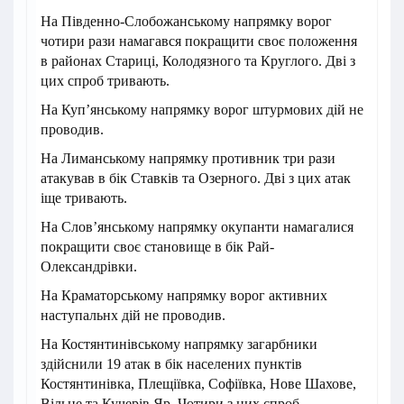
На Південно-Слобожанському напрямку ворог
чотири рази намагався покращити своє положення
в районах Стариці, Колодязного та Круглого. Дві з
цих спроб тривають.
На Куп’янському напрямку ворог штурмових дій не
проводив.
На Лиманському напрямку противник три рази
атакував в бік Ставків та Озерного. Дві з цих атак
іще тривають.
На Слов’янському напрямку окупанти намагалися
покращити своє становище в бік Рай-
Олександрівки.
На Краматорському напрямку ворог активних
наступальнх дій не проводив.
На Костянтинівському напрямку загарбники
здійснили 19 атак в бік населених пунктів
Костянтинівка, Плещіївка, Софіївка, Нове Шахове,
Вільне та Кучерів Яр. Чотири з цих спроб