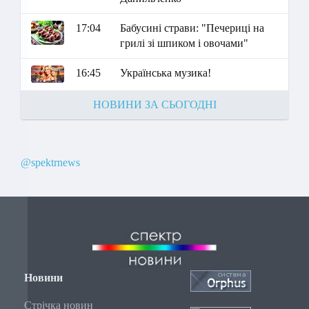
17:04
Бабусині страви: "Печериці на
грилі зі шпиком і овочами"
16:45
Українська музика!
НОВИНИ ЗА СЬОГОДНІ
@spektrnews
Новини
Стрічка новин