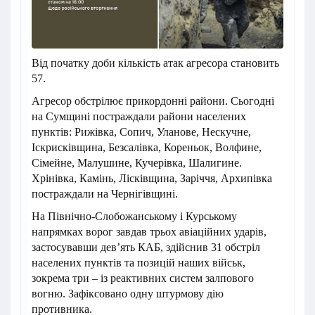
Від початку доби кількість атак агресора становить
57.
Агресор обстрілює прикордонні райони. Сьогодні
на Сумщині постраждали райони населених
пунктів: Рижівка, Сопич, Уланове, Нескучне,
Іскрисківщина, Безсалівка, Кореньок, Волфине,
Сімейне, Малушине, Кучерівка, Шалигине.
Хрінівка, Камінь, Лісківщина, Заріччя, Архипівка
постраждали на Чернігівщині.
На Північно-Слобожанському і Курському
напрямках ворог завдав трьох авіаційних ударів,
застосувавши дев’ять КАБ, здійснив 31 обстріл
населених пунктів та позицій наших військ,
зокрема три – із реактивних систем залпового
вогню. Зафіксовано одну штурмову дію
противника.