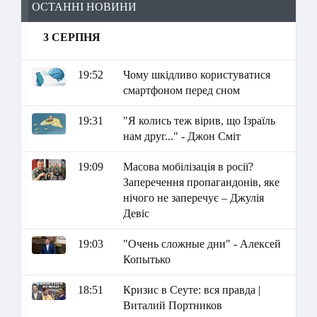
ОСТАННІ НОВИНИ
3 СЕРПНЯ
19:52
Чому шкідливо користуватися
смартфоном перед сном
19:31
"Я колись теж вірив, що Ізраїль
нам друг..." - Джон Сміт
19:09
Масова мобілізація в росії?
Заперечення пропагандонів, яке
нічого не заперечує – Джулія
Девіс
19:03
"Очень сложные дни" - Алексей
Копытько
18:51
Кризис в Сеуте: вся правда |
Виталий Портников