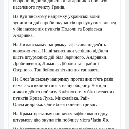
оборони відбили дві атаки загарбників поблизу
населеного пункту Гранів.
На Куп’янському напрямку українські воїни
зупинили дві спроби окупантів просунутися вперед
у бік населених пунктів Подоли та Борівська
Андріївка.
На Лиманському напрямку зафіксовано дев'ять
ворожих атак. Наші захисники успішно відбили
шість штурмових дій біля Зарічного, Андріївки,
Дробишевого, Лимана, Діброви та в районі
Озерного. Три бойових зіткнення тривають.
На Слов’янському напрямку противник п'ять разів
намагався вклинитися в нашу оборону. Чотири
атаки відбито поблизу Закітного та у бік населених
пунктів Крива Лука, Миколаївка, Рай-
Олександрівка. Одне боєзіткнення триває.
На Краматорському напрямку зафіксовано одну
штурмову дію окупантів поблизу міста Часів Яр.