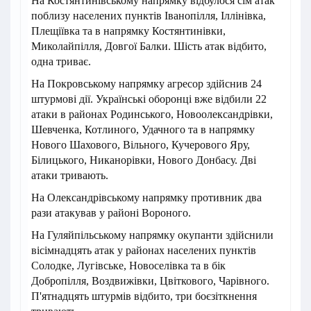
На Костянтинівському напрямку відбулося сім атак
поблизу населених пунктів Іванопілля, Іллінівка,
Плещіївка та в напрямку Костянтинівки,
Миколайпілля, Довгої Балки. Шість атак відбито,
одна триває.
На Покровському напрямку агресор здійснив 24
штурмові дії. Українські оборонці вже відбили 22
атаки в районах Родинського, Новоолександрівки,
Шевченка, Котлиного, Удачного та в напрямку
Нового Шахового, Вільного, Кучерового Яру,
Білицького, Никанорівки, Нового Донбасу. Дві
атаки тривають.
На Олександрівському напрямку противник два
рази атакував у районі Вороного.
На Гуляйпільському напрямку окупанти здійснили
вісімнадцять атак у районах населених пунктів
Солодке, Лугівське, Новоселівка та в бік
Добропілля, Воздвижівки, Цвіткового, Чарівного.
П'ятнадцять штурмів відбито, три боєзіткнення