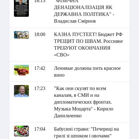
18:13
"ФІЗИЧНА
ДЕНАЦІОНАЛІЗАЦІЯ ЯК
ДЕРЖАВНА ПОЛІТИКА" -
Владислав Смірнов
18:00
КАЗНА ПУСТЕЕТ! Бюджет РФ
ТРЕЩИТ ПО ШВАМ. Россияне
ТРЕБУЮТ ОКОНЧАНИЯ
«СВО»
17:42
Ленивые должны пить красное
вино
17:23
"Как они скулят по всем
каналам, в СМИ и на
дипломатических фронтах.
Музыка Моцарта" - Кирило
Данильченко
17:04
Бабусині страви: "Печериці на
грилі зі шпиком і овочами"