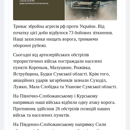
Триває збройна агресія рф проти України. Від
початку цієї доби відбулося 73 бойових зіткнення.
Наші захисники нищать ворога, тримаючи
оборонні рубежі.
Сьогодні від артилерійських обстрілів
терористичних військ постраждали населені
пункти Кореньок, Малушине, Рижівка,
Яструбщина, Будки Сумської області. Крім того,
авіаційних ударів загарбників зазнали Суходіл,
Лужки, Мала Слобідка та Уланове Сумської області.
На Північно-Слобожанському і Курському
напрямках наші війська відбили одну атаку ворога.
Противник здійснив 26 обстрілів позицій наших
військ та населених пунктів.
На Південно-Слобожанському напрямку Сили