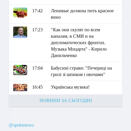
17:42
Ленивые должны пить красное
вино
17:23
"Как они скулят по всем
каналам, в СМИ и на
дипломатических фронтах.
Музыка Моцарта" - Кирило
Данильченко
17:04
Бабусині страви: "Печериці на
грилі зі шпиком і овочами"
16:45
Українська музика!
НОВИНИ ЗА СЬОГОДНІ
@spektrnews