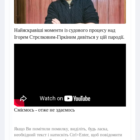
Найяскравіші моменти із судового процесу над
Ігорем Стрєлковим-Гіркіним дивіться у цій пародії.
Сміємось - отже не здаємось
Якщо Ви помітили помилку, виділіть, будь ласка,
необхідний текст і натисніть Ctrl+Enter, щоб повідомити