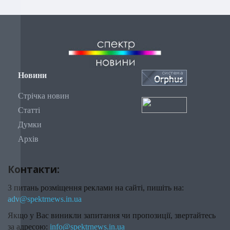
Новини
Стрічка новин
Статті
Думки
Архів
Контакти:
З питань розміщення реклами на сайті, пишіть на:
adv@spektrnews.in.ua
Якщо у Вас виникли запитання чи пропозиції, звертайтесь
за адресою:
info@spektrnews.in.ua