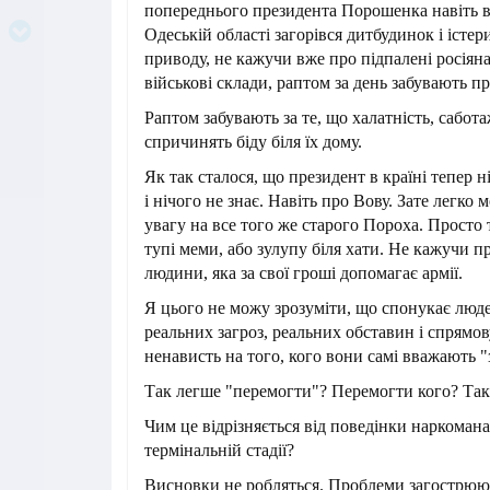
попереднього президента Порошенка навіть в 
Одеській області загорівся дитбудинок і істе
приводу, не кажучи вже про підпалені росіяна
військові склади, раптом за день забувають пр
Раптом забувають за те, що халатність, сабота
спричинять біду біля їх дому.
Як так сталося, що президент в країні тепер ні
і нічого не знає. Навіть про Вову. Зате легко
увагу на все того же старого Пороха. Просто
тупі меми, або зулупу біля хати. Не кажучи п
людини, яка за свої гроші допомагає армії.
Я цього не можу зрозуміти, що спонукає люде
реальних загроз, реальних обставин і спрямо
ненависть на того, кого вони самі вважають "
Так легше "перемогти"? Перемогти кого? Так
Чим це відрізняється від поведінки наркомана
термінальній стадії?
Висновки не робляться. Проблеми загострюют