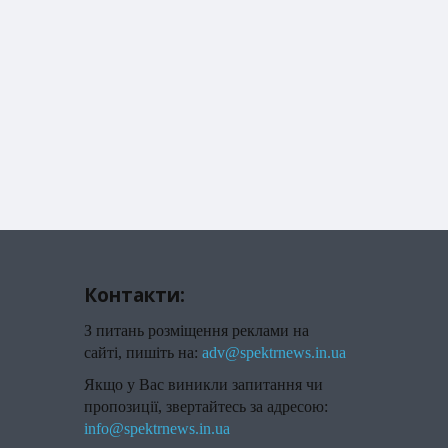
Контакти:
З питань розміщення реклами на
сайті, пишіть на:
adv@spektrnews.in.ua
Якщо у Вас виникли запитання чи
пропозиції, звертайтесь за адресою:
info@spektrnews.in.ua