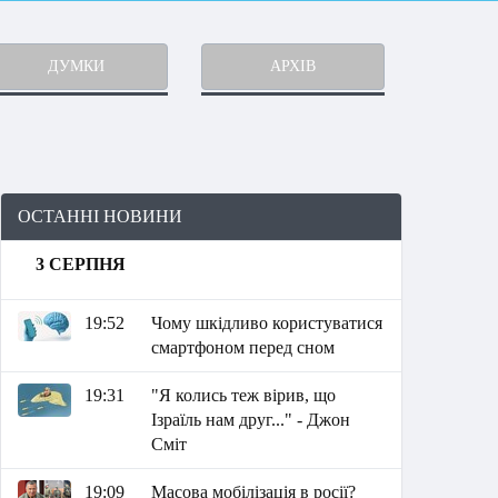
ДУМКИ
АРХІВ
ОСТАННІ НОВИНИ
3 СЕРПНЯ
19:52
Чому шкідливо користуватися
смартфоном перед сном
19:31
"Я колись теж вірив, що
Ізраїль нам друг..." - Джон
Сміт
19:09
Масова мобілізація в росії?