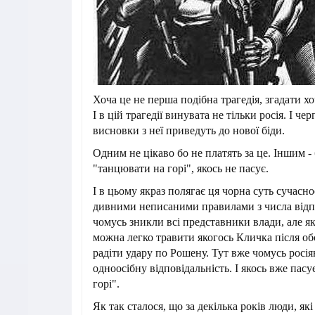
Хоча це не перша подібна трагедія, згадати 
І в цій трагедії винувата не тільки росія. І чер
висновки з неї приведуть до нової біди.
Одним не цікаво бо не платять за це. Іншим - 
"танцювати на горі", якось не пасує.
І в цьому якраз полягає ця чорна суть сучасно
дивними неписаними правилами з числа відпо
чомусь зникли всі представники влади, але як
можна легко травити якогось Кличка після об
радіти удару по Рошену. Тут вже чомусь росія
одноосібну відповідальність. І якось вже пас
горі".
Як так сталося, що за декілька років люди, як