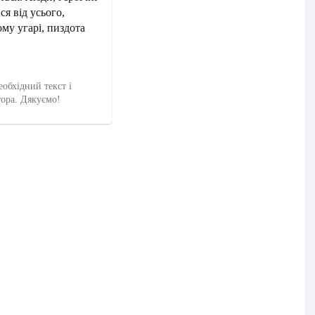
я від усього,
му угарі, пиздота
еобхідний текст і
тора. Дякуємо!