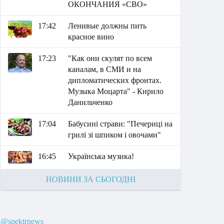
ОКОНЧАНИЯ «СВО»
17:42
Ленивые должны пить
красное вино
17:23
"Как они скулят по всем
каналам, в СМИ и на
дипломатических фронтах.
Музыка Моцарта" - Кирило
Данильченко
17:04
Бабусині страви: "Печериці на
грилі зі шпиком і овочами"
16:45
Українська музика!
НОВИНИ ЗА СЬОГОДНІ
@spektrnews