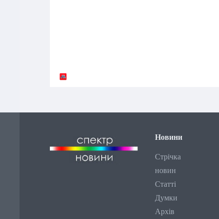
Новини
Стрічка
новин
Статті
Думки
Архів