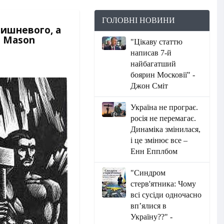
ГОЛОВНІ НОВИНИ
ишневого, а
 - Маson
"Цікаву статтю
написав 7-й
найбагатший
боярин Московії" -
Джон Сміт
Україна не програє.
росія не перемагає.
Динаміка змінилася,
і це змінює все –
Енн Епплбом
"Синдром
стерв'ятника: Чому
всі сусіди одночасно
вп’ялися в
Україну??" -