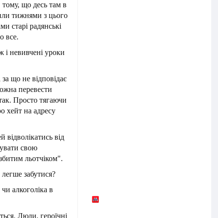
тому, що десь там в
рили тижнями з цього
ми старі радянські
о все.
ж і невивчені уроки
 за що не відповідає
 можна перевести
 так. Просто тягаючи
ро хейт на адресу
й відволікатись від
вувати свою
збитим льотчіком".
 легше забутися?
 чи алкоголіка в
ься. Люди, героїчні