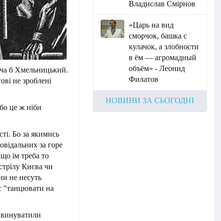
Владислав Смірнов
«Царь на вид
сморчок, башка с
кулачок, а злобности
в ём — агромадный
объём» - Леонид
хоча б Хмельницький.
Филатов
гові не зроблені
НОВИНИ ЗА СЬОГОДНІ
бо це ж ніби
сті. Бо за якимись
відальних за горе
що їм треба то
стрілу Києва чи
ни не несуть
ує "танцювати на
і винуватили