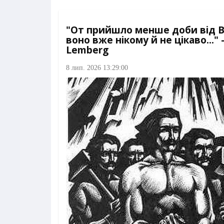
"От прийшло менше доби від В
воно вже нікому й не цікаво..."
Lemberg
8 лип. 2026 13:29:00