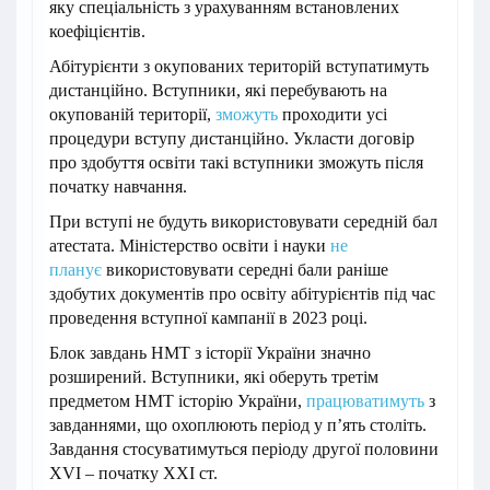
яку спеціальність з урахуванням встановлених
коефіцієнтів.
Абітурієнти з окупованих територій вступатимуть
дистанційно. Вступники, які перебувають на
окупованій території,
зможуть
проходити усі
процедури вступу дистанційно. Укласти договір
про здобуття освіти такі вступники зможуть після
початку навчання.
При вступі не будуть використовувати середній бал
атестата. Міністерство освіти і науки
не
планує
використовувати середні бали раніше
здобутих документів про освіту абітурієнтів під час
проведення вступної кампанії в 2023 році.
Блок завдань НМТ з історії України значно
розширений. Вступники, які оберуть третім
предметом НМТ історію України,
працюватимуть
з
завданнями, що охоплюють період у пʼять століть.
Завдання стосуватимуться періоду другої половини
XVI – початку XXI ст.