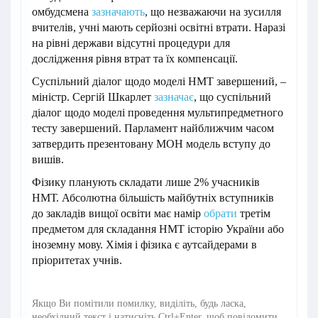
омбудсмена
зазначають
, що незважаючи на зусилля
вчителів, учні мають серйозні освітні втрати. Наразі
на рівні держави відсутні процедури для
дослідження рівня втрат та їх компенсації.
Суспільний діалог щодо моделі НМТ завершений, –
міністр. Сергій Шкарлет
зазначає
, що суспільний
діалог щодо моделі проведення мультипредметного
тесту завершений. Парламент найближчим часом
затвердить презентовану МОН модель вступу до
вишів.
Фізику планують складати лише 2% учасників
НМТ. Абсолютна більшість майбутніх вступників
до закладів вищої освіти має намір
обрати
третім
предметом для складання НМТ історію України або
іноземну мову. Хімія і фізика є аутсайдерами в
пріоритетах учнів.
Якщо Ви помітили помилку, виділіть, будь ласка,
необхідний текст і натисніть Ctrl+Enter, щоб повідомити