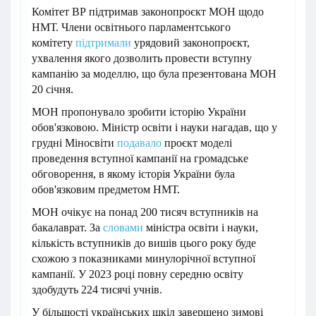
Комітет ВР підтримав законопроєкт МОН щодо
НМТ. Члени освітнього парламентського
комітету
підтримали
урядовий законопроєкт,
ухвалення якого дозволить провести вступну
кампанію за моделлю, що була презентована МОН
20 січня.
МОН пропонувало зробити історію України
обов'язковою. Міністр освіти і науки нагадав, що у
грудні Міносвіти
подавало
проєкт моделі
проведення вступної кампанії на громадське
обговорення, в якому історія України була
обов'язковим предметом НМТ.
МОН очікує на понад 200 тисяч вступників на
бакалаврат. За
словами
міністра освіти і науки,
кількість вступників до вишів цього року буде
схожою з показниками минулорічної вступної
кампанії. У 2023 році повну середню освіту
здобудуть 224 тисячі учнів.
У більшості українських шкіл завершено зимові