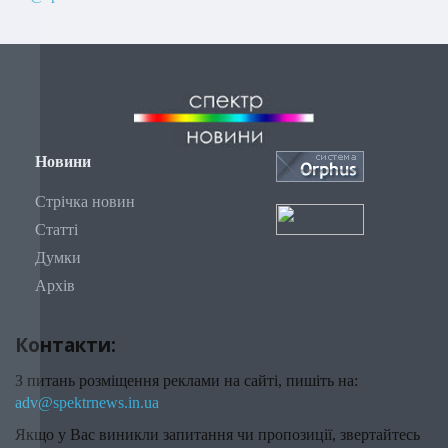
Новини
Стрічка новин
Статті
Думки
Архів
Контакти:
З питань розміщення реклами на сайті, пишіть на:
adv@spektrnews.in.ua
Якщо у Вас виникли запитання чи пропозиції, звертайтесь