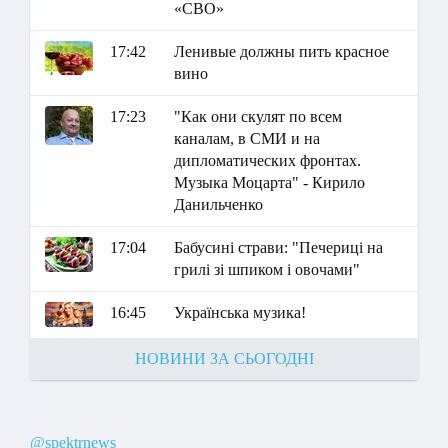
«СВО»
17:42
Ленивые должны пить красное
вино
17:23
"Как они скулят по всем
каналам, в СМИ и на
дипломатических фронтах.
Музыка Моцарта" - Кирило
Данильченко
17:04
Бабусині страви: "Печериці на
грилі зі шпиком і овочами"
16:45
Українська музика!
НОВИНИ ЗА СЬОГОДНІ
@spektrnews