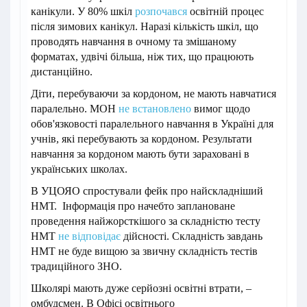
канікули. У 80% шкіл
розпочався
освітній процес
після зимових канікул. Наразі кількість шкіл, що
проводять навчання в очному та змішаному
форматах, удвічі більша, ніж тих, що працюють
дистанційно.
Діти, перебуваючи за кордоном, не мають навчатися
паралельно. МОН
не встановлено
вимог щодо
обов'язковості паралельного навчання в Україні для
учнів, які перебувають за кордоном. Результати
навчання за кордоном мають бути зараховані в
українських школах.
В УЦОЯО спростували фейк про найскладніший
НМТ. Інформація про начебто заплановане
проведення найжорсткішого за складністю тесту
НМТ
не відповідає
дійсності. Складність завдань
НМТ не буде вищою за звичну складність тестів
традиційного ЗНО.
Школярі мають дуже серйозні освітні втрати, –
омбудсмен. В Офісі освітнього