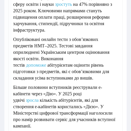
сферу освіти і науки
зростуть
на 47% порівняно з
2025 роком. Ключовими напрямами стануть
підвищення оплати праці, розширення реформи
харчування, стипендії, підручники та освітня
інфраструктура.
Опубліковані онлайн тести з обов’язкових
предметів НМТ–2025. Тестові завдання
оприлюднені Українським центром оцінювання
якості освіти. Виконання
тестів
допоможе
абітурієнтам оцінити рівень
підготовки з предметів, які є обов’язковими для
складання усіма вступниками до вишів.
Більше половини вступників реєстрували е-
кабінети через «Дію». У 2025 році
удвічі
зросла
кількість абітурієнтів, які для
створення е-кабінетів користались «Дією». У
Міністерстві цифрової трансформації наголосили
про намір розвивати сервіс для учасників вступної
кампанії.