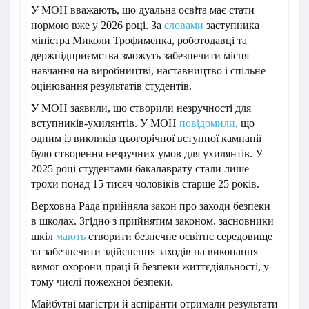
У МОН вважають, що дуальна освіта має стати
нормою вже у 2026 році. За
словами
заступника
міністра Миколи Трофименка, роботодавці та
держпідприємства зможуть забезпечити місця
навчання на виробництві, наставництво і спільне
оцінювання результатів студентів.
У МОН заявили, що створили незручності для
вступників-ухилянтів. У МОН
повідомили
, що
одним із викликів цьогорічної вступної кампанії
було створення незручних умов для ухилянтів. У
2025 році студентами бакалаврату стали лише
трохи понад 15 тисяч чоловіків старше 25 років.
Верховна Рада прийняла закон про заходи безпеки
в школах. Згідно з прийнятим законом, засновники
шкіл
мають
створити безпечне освітнє середовище
та забезпечити здійснення заходів на виконання
вимог охорони праці й безпеки життєдіяльності, у
тому числі пожежної безпеки.
Майбутні магістри й аспіранти отримали результати