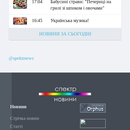
17:04
Бабусині страви: "Печериці на
грилі зі шпиком і овочами"
16:45
Українська музика!
НОВИНИ ЗА СЬОГОДНІ
@spektrnews
Новини
Стрічка новин
Статті