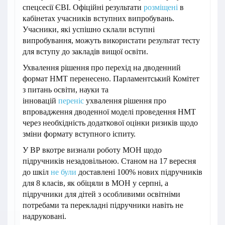
спецсесії ЄВІ. Офіційні результати
розміщені
в
кабінетах учасників вступних випробувань.
Учасники, які успішно склали вступні
випробування, можуть використати результат тесту
для вступу до закладів вищої освіти.
Ухвалення рішення про перехід на дводенний
формат НМТ перенесено. Парламентський Комітет
з питань освіти, науки та
інновацій
переніс
ухвалення рішення про
впровадження дводенної моделі проведення НМТ
через необхідність додаткової оцінки ризиків щодо
зміни формату вступного іспиту.
У ВР вкотре визнали роботу МОН щодо
підручників незадовільною. Станом на 17 вересня
до шкіл
не були
доставлені 100% нових підручників
для 8 класів, як обіцяли в МОН у серпні, а
підручники для дітей з особливими освітніми
потребами та перекладні підручники навіть не
надруковані.