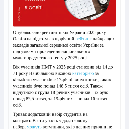
Опубліковано рейтинг шкіл України 2025 року.
Освіта.ua підготував щорічний
рейтинг
найкращих
закладів загальної середньої освіти України за
підсумками проведення національного
мультипредметного тесту у 2025 році.
Вік учасників НМТ у 2025 році становив від 14 до
71 року Найбільшою віковою
категорією
за
кількістю учасників є 17-річні випускники, таких
учасників було понад 148,5 тисяч осіб. Також
відчутною є група 18-річних учасників – їх було
понад 85,5 тисяч, та 19-річних – понад 16 тисяч
осіб.
Триває додатковий набір студентів на
контракт. Взяти участь у додатковому
наборі
можуть
вступники, які з певних причин не