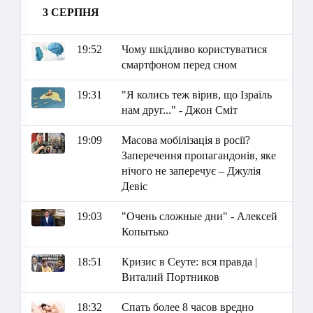
3 СЕРПНЯ
19:52
Чому шкідливо користуватися
смартфоном перед сном
19:31
"Я колись теж вірив, що Ізраїль
нам друг..." - Джон Сміт
19:09
Масова мобілізація в росії?
Заперечення пропагандонів, яке
нічого не заперечує – Джулія
Девіс
19:03
"Очень сложные дни" - Алексей
Копытько
18:51
Кризис в Сеуте: вся правда |
Виталий Портников
18:32
Спать более 8 часов вредно