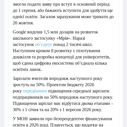
змогли подати заяву про вступ в основний період
до 1 серпня, або бажають вступити для здобуття ще
однієї освіти. Загалом зарахування може тривати до
20 жовтня.
Google виділив 1,5 млн доларів на розвиток
шкільного застосунку «Мрія». Наразі
застосунок
об’єднує
понад 2 тисячі шкіл.
Наступним кроком її розвитку є пілотування
дошкілля та розробка концепції для університетів,
щоб єдина цифрова екосистема об’єднала кілька
освітніх ланок.
Зарплати вчителів впродовж наступного року
зростуть на 50%. Проектом бюджету 2026
року
передбачено
підвищення середньої зарплати
педпрацівників на 50% впродовж наступного року.
Підвищення зарплат має відбутися двома етапами –
30% з 1 січня та на 20% з 1 вересня 2026 року.
У МОН заявили про безпрецедентне фінансування
освіти в 2026 році. Планується, що видатки на