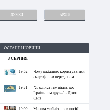
ДУМКИ
АРХІВ
ОСТАННІ НОВИНИ
3 СЕРПНЯ
19:52
Чому шкідливо користуватися
смартфоном перед сном
19:31
"Я колись теж вірив, що
Ізраїль нам друг..." - Джон
Сміт
19:09
Масова мобілізація в росії?