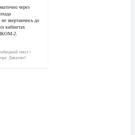
оматично через
опада
 не звертаючись до
их кабінетах
АІКОМ-2.
еобхідний текст і
тора. Дякуємо!