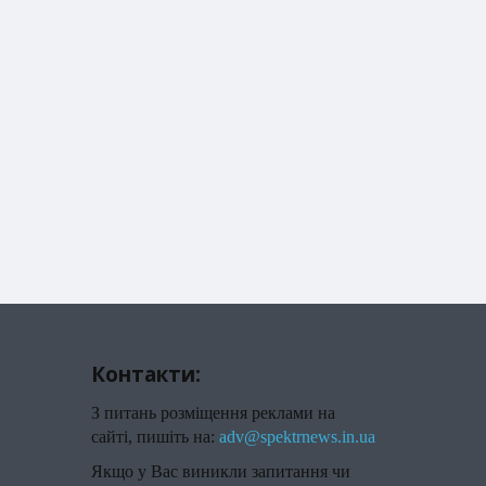
Контакти:
З питань розміщення реклами на
сайті, пишіть на:
adv@spektrnews.in.ua
Якщо у Вас виникли запитання чи