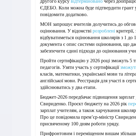
другого курсу
відтерміновано
через доопрац
ЄДЕБО. Коли можна буде підтвердити грант
повідомити додатково.
МОН запрошує вчителів долучитись до обгов
оцінювання. У відомстві
розроблені
критерії,
відбуватиметься оцінювання школярів з 1 до 
документа є опис системи оцінювання, що да
забезпечити єдині підходи до оцінювання учн
Пройти сертифікацію у 2026 році зможуть 5 т
педагогів. Узяти участь у сертифікації
зможут
класів, математики, української мови та літера
англійської мови. Реєстрація для участі в серт
здійснюватись у два етапи.
Бюджет-2026 передбачає підвищення зарплат 
Свириденко. Проєкт бюджету на 2026 рік
пер
зарплат учителям, а також харчування школярі
Про це повідомила прем’єр-міністр Свириденко
присвяченому 100 дням роботи уряду.
Прифронтовим і переміщеним вишам збільши