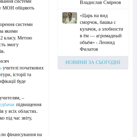
ювання системи
Владислав Смірнов
 у МОН обіцяють
«Царь на вид
сморчок, башка с
орення системи
кулачок, а злобности
 за якими
в ём — агромадный
12 класу. Метою
объём» - Леонид
сть змогу
Филатов
ів.
исяч
НОВИНИ ЗА СЬОГОДНІ
ь
учителі початкових
тури, історії та
ифікації буде
учителям, –
едбачає
підвищення
в у всіх областях.
 під час звіту,
ли фінансування на