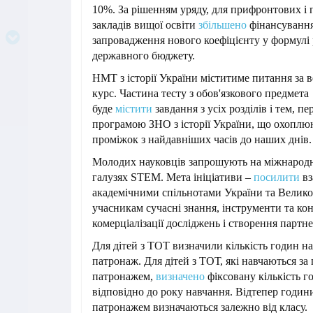
10%. За рішенням уряду, для прифронтових і
закладів вищої освіти
збільшено
фінансування
запровадження нового коефіцієнту у формулі 
державного бюджету.
НМТ з історії України міститиме питання за 
курс. Частина тесту з обов'язкового предмета
буде
містити
завдання з усіх розділів і тем, 
програмою ЗНО з історії України, що охоплю
проміжок з найдавніших часів до наших днів.
Молодих науковців запрошують на міжнарод
галузях STEM. Мета ініціативи –
посилити
вз
академічними спільнотами України та Великої
учасникам сучасні знання, інструменти та ко
комерціалізації досліджень і створення партне
Для дітей з ТОТ визначили кількість годин н
патронаж. Для дітей з ТОТ, які навчаються за
патронажем,
визначено
фіксовану кількість г
відповідно до року навчання. Відтепер годин
патронажем визначаються залежно від класу.