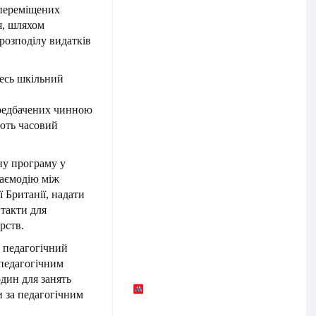
 переміщених
, шляхом
розподілу видатків
весь шкільний
передбачених чинною
ють часовий
ну програму у
аємодію між
 Британії, надати
нтакти для
рств.
а педагогічний
 педагогічним
один для занять
и за педагогічним