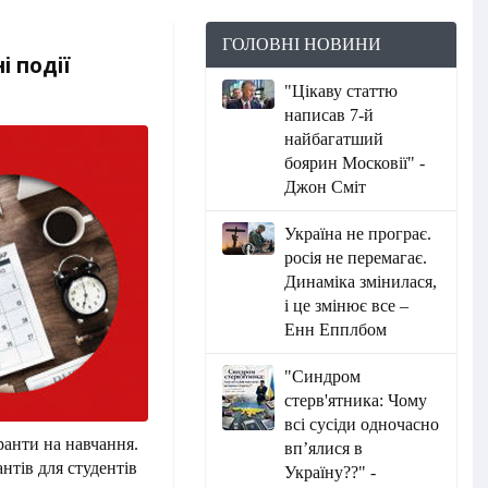
ГОЛОВНІ НОВИНИ
і події
"Цікаву статтю
написав 7-й
найбагатший
боярин Московії" -
Джон Сміт
Україна не програє.
росія не перемагає.
Динаміка змінилася,
і це змінює все –
Енн Епплбом
"Синдром
стерв'ятника: Чому
всі сусіди одночасно
ранти на навчання.
вп’ялися в
нтів для студентів
Україну??" -