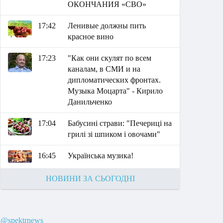
ОКОНЧАНИЯ «СВО»
17:42
Ленивые должны пить
красное вино
17:23
"Как они скулят по всем
каналам, в СМИ и на
дипломатических фронтах.
Музыка Моцарта" - Кирило
Данильченко
17:04
Бабусині страви: "Печериці на
грилі зі шпиком і овочами"
16:45
Українська музика!
НОВИНИ ЗА СЬОГОДНІ
@spektrnews