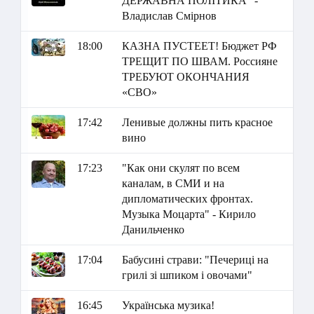
ДЕРЖАВНА ПОЛІТИКА" -
Владислав Смірнов
18:00
КАЗНА ПУСТЕЕТ! Бюджет РФ
ТРЕЩИТ ПО ШВАМ. Россияне
ТРЕБУЮТ ОКОНЧАНИЯ
«СВО»
17:42
Ленивые должны пить красное
вино
17:23
"Как они скулят по всем
каналам, в СМИ и на
дипломатических фронтах.
Музыка Моцарта" - Кирило
Данильченко
17:04
Бабусині страви: "Печериці на
грилі зі шпиком і овочами"
16:45
Українська музика!